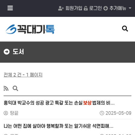
메
회원가입
로그인
추가메뉴
뉴
버
튼
검
색
버
튼
도서
전체 2 건 - 1 페이지
홍익대 박교수의 성공 광고 특강 또는 손실
보상
법제의 비…
땅끝
2025-05-09
나는 어떤 집에 살아야 행복할까 또는 알기쉬운 석면피해…