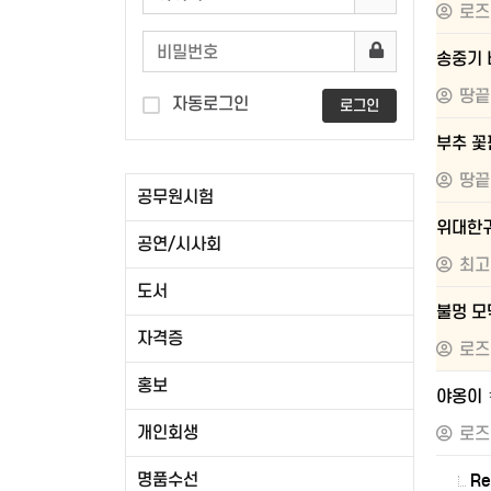
로즈
송중기 
땅끝
자동로그인
로그인
부추 꽃
땅끝
공무원시험
위대한
공연/시사회
최고
도서
불멍 모
자격증
로즈
홍보
야옹이 
개인회생
로즈
명품수선
R