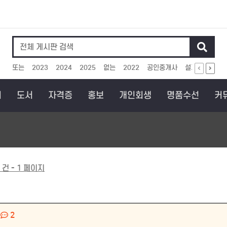
인기검색어
또는
2023
2024
2025
없는
2022
공인중개사
설계
보상
회
도서
자격증
홍보
개인회생
명품수선
커
 건 - 1 페이지
2