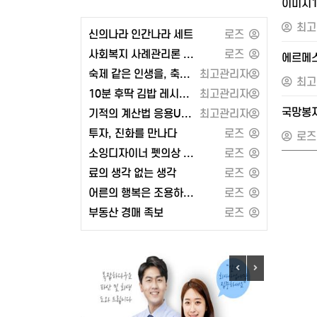
이미지
최고
신의나라 인간나라 세트
로즈
사회복지 사례관리론 - 공동체
로즈
에르메스
숙제 같은 인생을, 축제 같은 인생으로 또는 각자도생의 세계와 지정학
최고관리자
최고
10분 후딱 김밥 레시피 100 또는 2024 켈리 지텔프 G-POINT 33: 문법편
최고관리자
국망봉
기적의 계산법 응용UP 1학년 세트 또는 유대인의 상술
최고관리자
투자, 진화를 만나다
로즈
로즈
소잉디자이너 펫의상 강아지 옷 만들기 - 경춘사
로즈
료의 생각 없는 생각
로즈
어른의 행복은 조용하다 (페이지2북스)
로즈
부동산 경매 족보
로즈