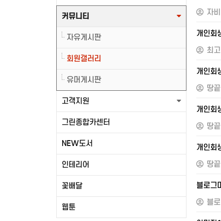
자비
커뮤니티
개인회생
자유게시판
최고
회원갤러리
개인회
유머게시판
땅끝
고객지원
개인회
그린종합카센터
땅끝
NEW도서
개인회생
땅끝
인테리어
블로그
꽃배달
블로
웹툰