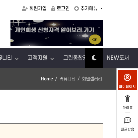
회원가입
로그인
추가메뉴
.
아이에게
뮤니티
고객지원
그린종합카센터
NEW도서
Home
커뮤니티
회원갤러리
마이페이지
마이홈
내글반응