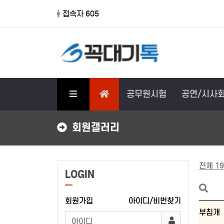
접속자 605
공무원시험
공연/시사
회원갤러리
전체 19
LOGIN
회원가입
아이디/비번찾기
부침개