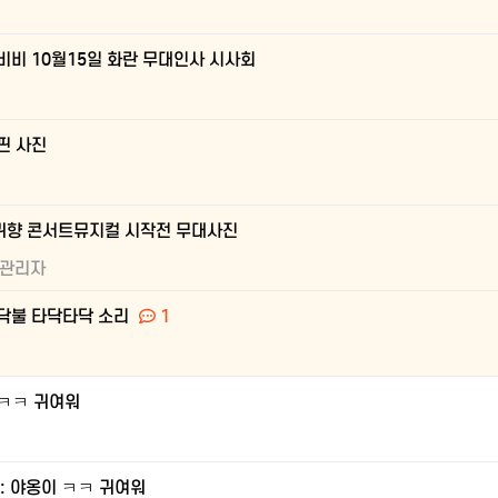
비비 10월15일 화란 무대인사 시사회
핀 사진
귀향 콘서트뮤지컬 시작전 무대사진
관리자
닥불 타닥타닥 소리
1
ㅋㅋ 귀여워
e: 야옹이 ㅋㅋ 귀여워