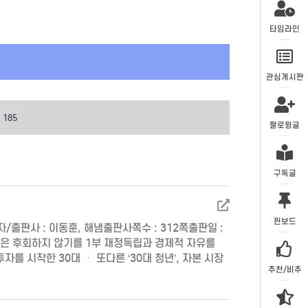
타임라인
관심게시판
185
팔로윙글
구독글
핀보드
출판사 : 이동훈, 해냄출판사쪽수 : 312쪽출판일 :
, 당신만은 후회하지 않기를 1부 재정독립과 경제적 자유를
자를 시작한 30대 ㆍ 또다른 ‘30대 청년’, 자본 시장
추천/비추
조건, 재정독립 ㆍ 돈과…