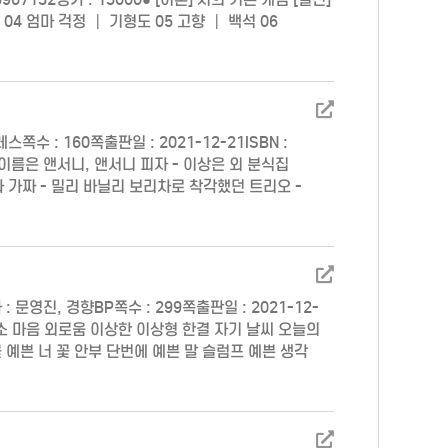
04 엄마 걱정 ┃ 기형도 05 고향 ┃ 백석 06
…
 : 160쪽출판일 : 2021-12-21ISBN :
드 이름은 앤서니, 앤서니 피자 - 이상은 외 분식집
다 가짜 - 밀리 바닐리 보리차로 착각했던 트리오 -
 부활절 달걀 - 티미 티 커피와 돈가스를…
영진, 경향BP쪽수 : 299쪽출판일 : 2021-12-
가시 장소 마음 외로움 이상한 이상형 한결 자기 날씨 오늘의
 예쁜 너 꽃 안부 단번에 예쁜 말 슬럼프 예쁜 생각
해 헤어져 점점 웃음꽃 쓰레기 어깨…