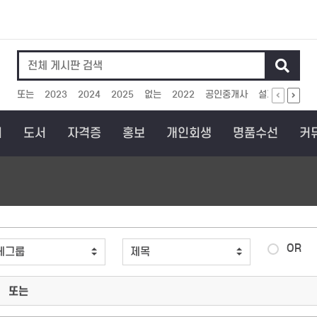
인기검색어
또는
2023
2024
2025
없는
2022
공인중개사
설계
아이에
회
도서
자격증
홍보
개인회생
명품수선
커
OR