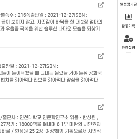
별점평가글
 : 216쪽출판일 : 2021-12-27ISBN :
이 끝이 보이지 않고, 자존감이 바닥을 칠 때 2장 엄마의
활동기록
감과 우울증 극복을 위한 솔루션 나다운 모습을 되찾기
 쐬자 3. 내 상…
환경설정
 : 2021-12-27ISBN :
 처음 그들이 들이닥쳤을 때 그대는 몰랐을 거야 들쥐 공화국
 법치를 갉아먹다 안보를 갉아먹다 양심을 갉아먹다
 출현 다수의 폭군(tyrants of m…
출판사 : 인천대학교 인문학연구소 엮음 · 한상원 ,
73927정가 : 18000책을 펴내며 6 1부 미완의 시민권과
리바르 / 한상원 25 2장 ‘여성’해방 기획으로서 시민적
 모색: 아렌트의 ‘기…