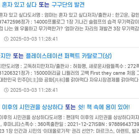
또는
 혼자 있고 싶다
구구단의 발견
자 있고 싶다도서명 : 엄마는 혼자 있고 싶다저자/출판사 : 한고운, 강한별쪽수
197472596정가 : 14000프롤로그 1장 기나긴 슬럼프의 습격 무기력감
검 나는 왜 우울하고 무기력한가? ‘엄마’라는 자리의 재발견 3장 무기력
 기억해야 할 10가지 1. 마음을 다스리자 2. 몸을 움직이자. 그리고 햇빛을
2025-03-03 11:28:41
또는
하지만
플레이스테이션 퍼펙트 카탈로그(상)
만도서명 : 고독하지만저자/출판사 : 허화평, 새로운사람들쪽수 : 272쪽출판일
81206321정가 : 15000머리글 니묄러의 고백 First they came
대한민국 민주(民主)와 공화(共和)를 갉아먹다 자유시장경제를 갉아먹다
그림자 악령의 출현 전체주의(totalitarianism)란? 폭민(暴民, mob)의
2025-03-03 11:28:41
또는
 이후의 시민권을 상상하다
쉿! 책 속에 용이 있어!
이후의 시민권을 상상하다도서명 : 팬데믹 이후의 시민권을 상상하다저자/
, 후마니타스쪽수 : 360쪽출판일 : 2021-12-27ISBN : 97889643
23 1장 인간과 시민의 ‘이데올로기적’ 권리 선언?: 마르크스, 아렌트, 발
정치적 감정 / 임옥희 65 3장 비상사태의 시대, 민주주의와 시민권을 위한