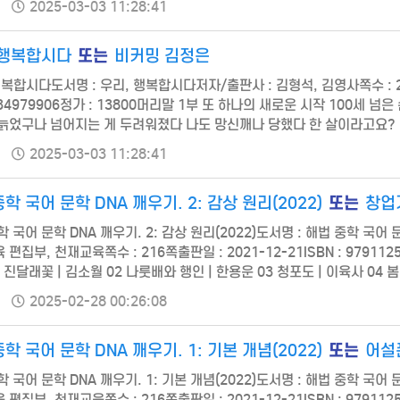
2025-03-03 11:28:41
또는
 행복합시다
비커밍 김정은
복합시다도서명 : 우리, 행복합시다저자/출판사 : 김형석, 김영사쪽수 : 244
934979906정가 : 13800머리말 1부 또 하나의 새로운 시작 100세 넘
늙었구나 넘어지는 게 두려워졌다 나도 망신깨나 당했다 한 살이라고요? 
 같다 어른들의 장난기 난 전국에 별장이 있다 책 장사가 본업은 아니었
2025-03-03 11:28:41
또는
학 국어 문학 DNA 깨우기. 2: 감상 원리(2022)
창업
 국어 문학 DNA 깨우기. 2: 감상 원리(2022)도서명 : 해법 중학 국어 문
편집부, 천재교육쪽수 : 216쪽출판일 : 2021-12-21ISBN : 9791125
 진달래꽃 | 김소월 02 나룻배와 행인 | 한용운 03 청포도 | 이육사 04 봄 
7 상처가 더 꽃이다 | 유안진 08 (가) 천만리 머나먼 길에 |…
2025-02-28 00:26:08
전유도원
기업 회생파산
또는
학 국어 문학 DNA 깨우기. 1: 기본 개념(2022)
어설
가기
바로가기
 국어 문학 DNA 깨우기. 1: 기본 개념(2022)도서명 : 해법 중학 국어 문
편집부, 천재교육쪽수 : 216쪽출판일 : 2021-12-21ISBN : 9791125