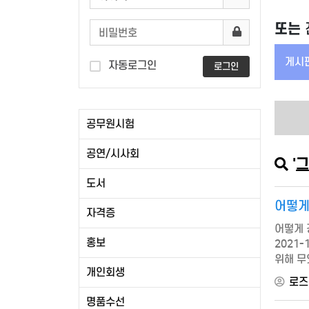
또는
게시판
자동로그인
로그인
공무원시험
공연/시사회
'
그
도서
어떻게
자격증
어떻게 
홍보
2021-
위해 무
개인회생
ㆍ 20
로즈
명품수선