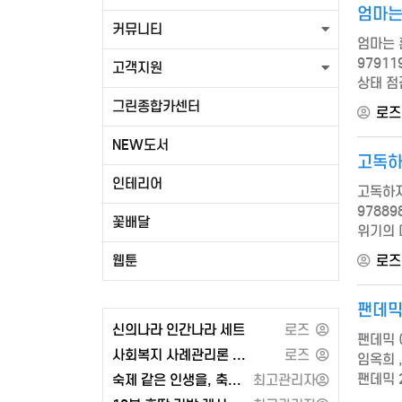
엄마는
커뮤니티
엄마는 혼
9791
고객지원
상태 점
위해 꼭
그린종합카센터
로즈
NEW도서
고독
인테리어
고독하지
97889
꽃배달
위기의 
전체주의 
웹툰
로즈
팬데믹
신의나라 인간나라 세트
로즈
팬데믹 
사회복지 사례관리론 - 공동체
로즈
임옥희 ,
팬데믹 
숙제 같은 인생을, 축제 같은 인생으로 또는 각자도생의 세계와 지정학
최고관리자
참여와 