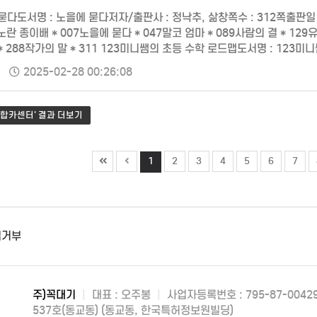
다도서명 : 노을에 묻다저자/출판사 : 정낙추, 삶창쪽수 : 312쪽출판일 : 20
노란 종이배 * 007노을에 묻다 * 047말코 엄마 * 089사람의 결 * 129유
* 288작가의 말 * 311 123미니쌤의 초등 수학 로드맵도서명 : 123
수 : 324쪽출판일 : 2021-12-22ISBN : 9791187875185…
2025-02-28 00:26:08
합카센터' 결과 더보기
1
2
3
4
5
6
7
집거부
주)꼭대기
|
대표 : 오주봉
|
사업자등록번호 : 795-87-0042
537호(동교동) (동교동, 한국특허정보원빌딩)