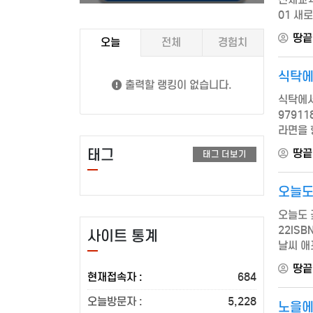
01 새
귀뚜라미
땅끝
오늘
전체
경험치
식탁에
출력할 랭킹이 없습니다.
식탁에서
9791
라면을 
푼수들 
태그
땅끝
태그 더보기
오늘도
오늘도 
22ISB
사이트 통계
날씨 애
예뻐 너
땅끝
현재접속자 :
684
오늘방문자 :
5,228
노을에