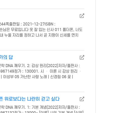
쪽출판일 : 2021-12-27ISBN :
은 손님은 무료입니다 옷 잘 입는 신사 011 폴더폰, 너도
내 누울 자리를 정하고 나서 곧 지팡이 신세를 면치
는데 세월은 흘렀어도 우정은 남았다 코로나와 사랑 …
가의 답
학 DNA 깨우기. 2: 감상 원리(2022)저자/출판사 :
967149정가 : 130001. 시 ㆍ 이론 시 감상 원리 ㆍ
| 이성부 05 가난한 사랑 노래 | 신경림 06 꽃 |
도로안전유도원
픈 위로보다는 나란히 걷고 싶다
바로가기
학 DNA 깨우기. 1: 기본 개념(2022)저자/출판사 :
967132정가 : 13000● [이론] 시의 기본 개념 [실전]