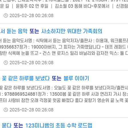
로운 길 ┃ 윤동주 02 먼 후일 ┃ 김소월 03 동해 바다-후포에서 ┃ 신경림 
 ┃ 나희덕 07 오우가 ┃ 윤선도 08 까마귀 싸우는 골에 ┃ 영천 이씨 
2025-02-28 00:26:08
또는
서 듣는 음악
사소하지만 위대한 가족회의
 듣는 음악도서명 : 식탁에서 듣는 음악저자/출판사 : 이용재, 워크룸프레스쪽수
189356637정가 : 19000아버지, 그 피자는 가짜였답니다 - 데프 레퍼
향한 식욕에 눈을 뜨고 - 건스 앤 로지스 밀리 바닐리와 감자전 믹스: 둘 
비트로 퍼 올리고 과일로 끓인 잼 - 테크노트로닉 다시 먹고 싶지 않아요,
2025-02-28 00:26:08
또는
 꽃 같은 하루를 보냈다
블루 이야기
꽃 같은 하루를 보냈다도서명 : 오늘도 꽃 같은 하루를 보냈다저자/출판사 : 문
N : 9788969524881정가 : 13500봄 꽃 같은 하루 사과 연리지 
프터 사랑비 잠깐 오래 걱정꽃 헛꿈 빠졌다 좋다 꽃향기 영순위 끝 노력 꽃
무 카메라 함께 사진 이상한 마음 너 때문에 부정 거리 마음의 시간 좋아
2025-02-28 00:26:08
또는
 묻다
123미니쌤의 초등 수학 로드맵