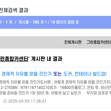
전체검색 결과
 -
1
개
/
게시물 -
185
개
1 / 19 페이지 열람 중
전체게시판
그린종합카센터
린종합카센터
' 게시판 내 결과
또는
 경제적 자유를 얻을 것인가
도커, 컨테이너 빌드업!
경제적 자유를 얻을 것인가도서명 : 어떻게 경제적 자유를 얻을 것인가저자/
12-27ISBN : 9791167140210정가 : 16800프롤로그: 은퇴 후
엇을 준비할 것인가 1장 30년 후, 어떻게 살고 싶은가 ㆍ 무지와 공포로 투
대에서 50대까지 세대별 재정 상황 ㆍ 내가 원하는 삶을 살기 위한 선결 
2025-03-03 11:28:41