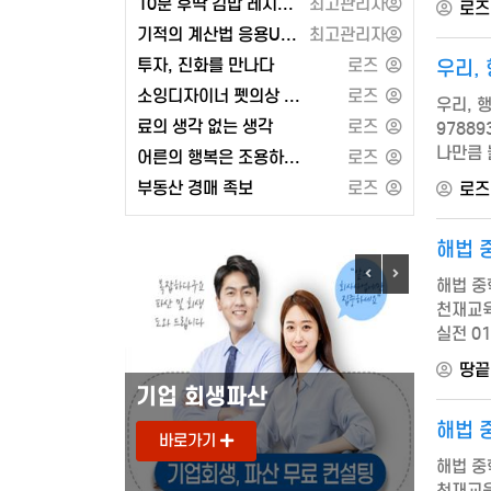
10분 후딱 김밥 레시피 100 또는 2024 켈리 지텔프 G-POINT 33: 문법편
최고관리자
로즈
기적의 계산법 응용UP 1학년 세트 또는 유대인의 상술
최고관리자
투자, 진화를 만나다
로즈
우리,
소잉디자이너 펫의상 강아지 옷 만들기 - 경춘사
로즈
우리, 행
료의 생각 없는 생각
로즈
9788
나만큼 
어른의 행복은 조용하다 (페이지2북스)
로즈
못할 것
부동산 경매 족보
로즈
로즈
해법 중
해법 중학
천재교육 
실전 01
김춘수 0
땅끝
기업 회생파산
도로안
해법 중
바로가기
바로
해법 중학
천재교육 