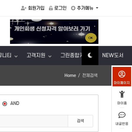
회원가입
로그인
추가메뉴
.
게
보상
뮤니티
고객지원
그린종합카센터
NEW도서
Home
전체검색
마이페이지
AND
마이홈
검색
내글반응