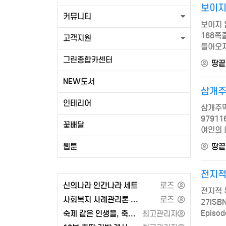
보이지
커뮤니티
보이지 
168쪽출
고객지원
들어오지
받은 너
그린종합카센터
땅끝
NEW도서
삼개주
인테리어
삼개주막 
97911
꽃배달
여인의 
2021-
웹툰
땅끝
전지적 
신의나라 인간나라 세트
로즈
전지적 독
사회복지 사례관리론 - 공동체
로즈
27ISB
Epis
숙제 같은 인생을, 축제 같은 인생으로 또는 각자도생의 세계와 지정학
최고관리자
2021-