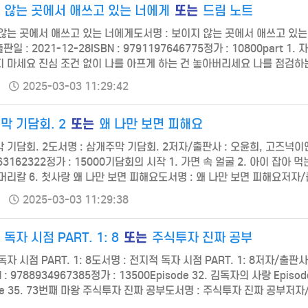
또는
 않는 곳에서 애쓰고 있는 너에게
드림 노트
않는 곳에서 애쓰고 있는 너에게도서명 : 보이지 않는 곳에서 애쓰고 있는 너
판일 : 2021-12-28ISBN : 9791197646775정가 : 10800par
 마세요 진심 조건 없이 나를 아프게 하는 건 놓아버리세요 나를 점검하는 일
에게 신호 불안하세요? 기술보다 진심 주인공 메모 안목 티 결정 어떤 후
2025-03-03 11:29:42
또는
막 기담회. 2
왜 나만 보면 피해요
기담회. 2도서명 : 삼개주막 기담회. 2저자/출판사 : 오윤희, 고즈넉이엔티쪽수
63162322정가 : 15000기담회의 시작 1. 가면 속 얼굴 2. 아이 잡아 
머리칼 6. 첫사랑 왜 나만 보면 피해요도서명 : 왜 나만 보면 피해요저자/출
12-27ISBN : 9791164632848정가 : 12000이 도서는 목차가 없습니
2025-03-03 11:29:38
또는
독자 시점 PART. 1: 8
주식투자 진짜 공부
자 시점 PART. 1: 8도서명 : 전지적 독자 시점 PART. 1: 8저자/출판사 
N : 9788934967385정가 : 13500Episode 32. 김독자의 사랑 Episo
ode 35. 73번째 마왕 주식투자 진짜 공부도서명 : 주식투자 진짜 공부저자
12-27ISBN : 9788955336269정가 : 17000추…