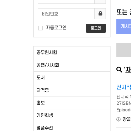
또는
게시판
자동로그인
로그인
공무원시험
공연/시사회
'
자
도서
전지적 
자격증
전지적 독
홍보
27ISB
Episo
개인회생
200쪽출
땅끝
명품수선