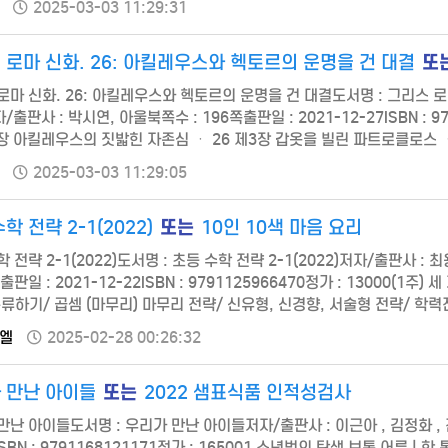
2025-03-03 11:29:31
또
 로마 신화. 26: 아킬레우스와 헥토르의 운명을 건 대결
로마 신화. 26: 아킬레우스와 헥토르의 운명을 건 대결도서명 : 그리스 로
출판사 : 박시연, 아울북쪽수 : 196쪽출판일 : 2021-12-27ISBN : 9
2장 아킬레우스의 짓밟힌 자존심 ㆍ 26 제3장 갑옷을 빌린 파트로클로스 ㆍ
대결 ㆍ 80 제6장 헥토르의 비참한 최후 ㆍ 94 제7장 무릎 꿇은 프리아모
2025-03-03 11:29:05
또는
학 전략 2-1(2022)
10인 10색 마음 요리
학 전략 2-1(2022)도서명 : 초등 수학 전략 2-1(2022)저자/출판사
쪽출판일 : 2021-12-22ISBN : 9791125966470정가 : 13000(1
 분류하기/ 곱셈 (마무리) 마무리 전략/ 신유형, 신경향, 서술형 전략/ 학력진
마음 요리저자/출판사 : 한국푸드표현예술치료협회 전문가, 더로드쪽수 …
엘
2025-02-28 00:26:32
전유도원
기업 회생파산
또는
 만난 아이들
2022 샘표식품 인적성검사
기
바로가기
만난 아이들도서명 : 우리가 만난 아이들저자/출판사 : 이근아 , 김정화 , 
ISBN : 9791168121171정가 : 165001 소년범의 탄생 보통 어른 | 