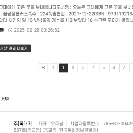
그대에게 고운 꽃을 보내봅니다도서명 : 오늘은 그대에게 고운 꽃을 보내봅니
, 꿈공장플러스쪽수 : 224쪽출판일 : 2021-12-22ISBN : 979119
았다 시인의 말 15 빗방울의 개수를 세어보았다 16 스크린 도어가 열립니다
20 하늘과 한강을 반으로 접으면 21 블라인드 22 여름이 내립니다 23 
엘
2025-02-28 00:26:32
시판' 결과 더보기
1
2
3
4
5
6
7
집거부
주)꼭대기
|
대표 : 오주봉
|
사업자등록번호 : 795-87-0042
537호(동교동) (동교동, 한국특허정보원빌딩)