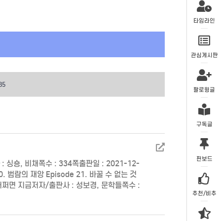
타임라인
관심게시판
85
팔로윙글
구독글
핀보드
: 싱숑, 비채쪽수 : 334쪽출판일 : 2021-12-
 20. 범람의 재앙 Episode 21. 바꿀 수 없는 것
 : 어쩌면 지금저자/출판사 : 성보경, 문학들쪽수 :
추천/비추