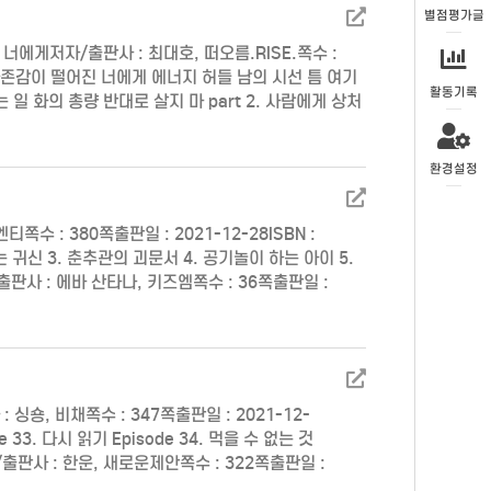
별점평가글
에게저자/출판사 : 최대호, 떠오름.RISE.쪽수 :
t 1. 자존감이 떨어진 너에게 에너지 허들 남의 시선 틈 여기
활동기록
 화의 총량 반대로 살지 마 part 2. 사람에게 상처
회 골든 타임 보이지 …
환경설정
 : 380쪽출판일 : 2021-12-28ISBN :
먹는 귀신 3. 춘추관의 괴문서 4. 공기놀이 하는 아이 5.
판사 : 에바 산타나, 키즈엠쪽수 : 36쪽출판일 :
…
: 싱숑, 비채쪽수 : 347쪽출판일 : 2021-12-
de 33. 다시 읽기 Episode 34. 먹을 수 없는 것
/출판사 : 한운, 새로운제안쪽수 : 322쪽출판일 :