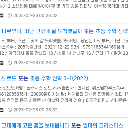
는가 2 소년범에 대해 알아야 할 몇 가지 것들 인터뷰_이수정 경기대 범죄심리
영이 | 부모를 위한 가이드라인 | 울타리 | 죄의 무게 | 배제된 아이들 | 
엘
2025-02-28 00:26:32
또는
 나로부터, 떠난 그곳에 잘 도착했을까
초등 수학 전략 1
나로부터, 떠난 그곳에 잘 도착했을까도서명 : 당신은 나로부터, 떠난 그
쪽수 : 208쪽출판일 : 2021-12-22ISBN : 9791165344160정가
2 / 계곡에서 물을 만나다 13 / 스물 14 청사포 16 / 유리 17 / 떨켜 20 /
 / 260자 31 / 눈사람 34 / 물금역 35 / 빈관 37 /사람 38…
엘
2025-02-28 00:26:32
또는
스 로드
초등 수학 전략 3-1(2022)
 로드도서명 : 글래시스 로드저자/출판사 : 한지선, 위즈덤하우스쪽수 : 424
168120853정가 : 20000들어가는 말: 세계화의 단서를 안경에서 찾다 
리의 흔적들 중국 사료로 본 이슬람 유리의 계승｜이국적이면서 신비로운
은 파리의 연관성｜‘파리’와 ‘브릴러’, 어원의 유사성 2장 혁신을 가져온
엘
2025-02-28 00:26:32
또는
 그대에게 고운 꽃을 보내봅니다
엄마의 크리스마스