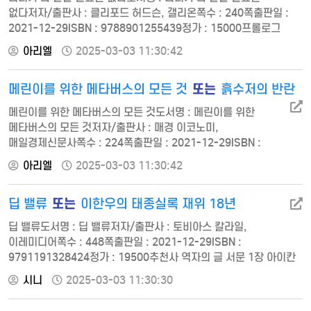
없다저자/출판사 : 클리포드 허드슨, 갤리온쪽수 : 240쪽출판일 :
2021-12-29ISBN : 9788901255439정가 : 15000프롤로그
준비도 없이 리더가 되어버린 당신에게 1장. 세상은 언제나 변화하는
아리엘
2025-03-03 11:30:42
중이다 -혼돈과 격변의 시대를 살다 -난생 처음 맡은 리더 -신념을
택한 부모님의 용기 -넬슨 만델라가 석방을 거부한 이유 [실전
또는
메린이를 위한 메타버스의 모든 것
흙수저의 반란
수업1] 자기 보호 본능을 이겨라 2장. 통제는 환상이다 -
아이젠하워가 곁에 둔 사람들 -당신이 그곳에서 가장 똑똑한
메린이를 위한 메타버스의 모든 것도서명 : 메린이를 위한
사람이…
메타버스의 모든 것저자/출판사 : 매경 이코노미,
매일경제신문사쪽수 : 224쪽출판일 : 2021-12-29ISBN :
9791164843664정가 : 20000PART 1. 메타버스가 뭐야
아리엘
2025-03-03 11:30:42
PART 2. 플랫폼으로서의 메타버스 경쟁력 PART 3. 메타버스에
접목되는 기술 PART 4. 메타버스가 돈 된다 PART 5. 메타버스
또는
딥 밸류
이한우의 태종실록 재위 18년
세계를 개척하는 기업들 PART 6. 메타버스로 돈 벌어볼까 PART
7. 메타버스가 만드는 미래 PART 8. 메타버스에도 디스토피아는
딥 밸류도서명 : 딥 밸류저자/출판사 : 토비아스 칼라일,
있다 …
이레미디어쪽수 : 448쪽출판일 : 2021-12-29ISBN :
9791191328424정가 : 19500추천사 역자의 글 서문 1장 아이칸
선언 기업사냥으로 시작된 아이칸의 월스트리트 개혁 - 이론을
시니
2025-03-03 11:30:30
행동으로 옮긴 사례: 타판 스토브 컴퍼니 그레이엄 추종자들, 주주
행동주의 시대를 열다 2장 문 앞의 역발상 투자자들 저평가 주식은