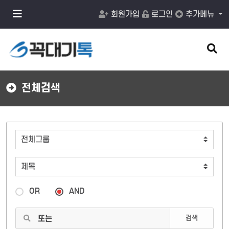
메
회원가입
로그인
추가메뉴
뉴
버
튼
검
색
버
튼
전체검색
OR
AND
검색