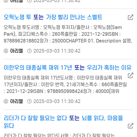
아리엘
2025-03-03 11:30:42
웹디자인기능사 수험자 동향 -이 책의 구성 -CBT 시험 안내 -시험
안내 -자주 질문하는 Q&A PART 01 디자인 일반 CHAPTER 01
또는
오픽노잼 투
가장 빨리 만나는 스벨트
디자인 기초 1. 디자인의 개요 2. 디자인의 분류 및 특징 예상문제
CHAPTER 02 디자…
오픽노잼 투도서명 : 오픽노잼 투저자/출판사 : 오픽노잼(Sam
Park), 파고다북스쪽수 : 260쪽출판일 : 2021-12-29ISBN :
9788962818802정가 : 25000CHAPTER 01. Description 설명,
묘사 01 Banks 은행 02 Bars 술집/바 03 Beaches 해변 04 Caf?
아리엘
2025-03-03 11:30:42
s 카페 05 Career 직업/직장/업무 06 Fashion 패션 07 Food 음식
08 Hotels 호텔 09 Housing 거주지 10 Music 음악 CHAPTER
또는
이한우의 태종실록 재위 17년
우리가 혹하는 이유
02. Habit 습…
이한우의 태종실록 재위 17년도서명 : 이한우의 태종실록 재위
17년저자/출판사 : 이한우 번역, 21세기북스쪽수 : 660쪽출판일
: 2021-12-29ISBN : 9788950998424정가 : 40000[재위
17년] 들어가는 말 일러두기 태종 17년 정유년 1월 ㆍ 원문 태종
아리엘
2025-03-03 11:30:42
17년 정유년 2월 ㆍ 원문 태종 17년 정유년 3월 ㆍ 원문 태종
17년 정유년 4월 ㆍ 원문 태종 17년 정유년 5월 ㆍ 원문 태종
또는
리더가 다 잘할 필요는 없다
뇌를 읽다, 마음을
17년 정유년 윤5월 ㆍ 원문 태종 17년 정유년 6월 ㆍ 원문 태종
17년 정유년 7월 ㆍ 원문 …
읽다
리더가 다 잘할 필요는 없다도서명 : 리더가 다 잘할 필요는