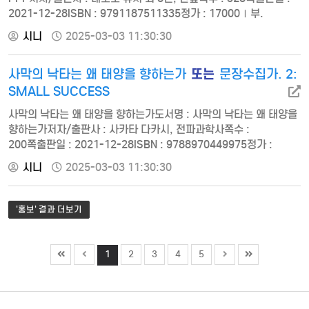
2021-12-28ISBN : 9791187511335정가 : 17000Ⅰ부.
국공유지 활용과 PPP 1장. 공적 부동산의 관점에서 본 학교
시니
2025-03-03 11:30:30
통폐합의 미래 1. 들어가며 2. 학교 수의 변화와 장래 3. 학교의 적정
규모 4. 통폐합 예측 5. 도쿄와 유바리(夕張) 비교 6. 학교 통폐합과
또는
사막의 낙타는 왜 태양을 향하는가
문장수집가. 2:
공적 부동산의 관계 7. 나가며 2장. 공적 부동산의 유효활용
추진에서 민간에 대한 기대 1. 공적 부동산의…
SMALL SUCCESS
사막의 낙타는 왜 태양을 향하는가도서명 : 사막의 낙타는 왜 태양을
향하는가저자/출판사 : 사카타 다카시, 전파과학사쪽수 :
200쪽출판일 : 2021-12-28ISBN : 9788970449975정가 :
13000머리말 1. 소가 풀만 먹고 살 수 있는 까닭은 무엇일까? 2.
시니
2025-03-03 11:30:30
폭포를 뛰어오르는 잉어의 에너지원은 무엇인가? 3. 낙타는 왜
사막에 강한가? 4. 두더지는 왜 땅속에서 사는가? 5. 장수거북이
원자력 잠수함보다 더 깊이 잠수할 수 있는 까닭은? 6. 벌새가 항상
'홍보' 결과 더보기
배가 고픈 까닭은 무엇일까? 7. 바닷속의 연어는 절여지…
1
2
3
4
5