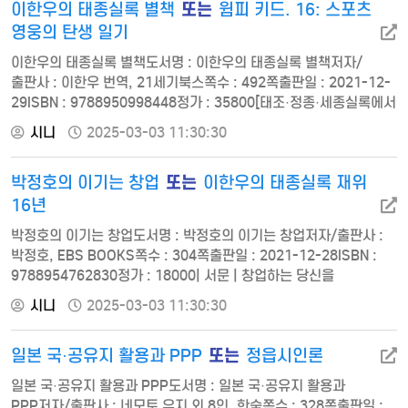
또는
이한우의 태종실록 별책
윔피 키드. 16: 스포츠
어떻게 적정가치를 찾아가는가 평균회귀로 이끄는 정성적 요소 3장
워런 버핏: 청산인에서 경영자로 아메리칸 익스프레스에 닥친
영웅의 탄생 일기
위기…
이한우의 태종실록 별책도서명 : 이한우의 태종실록 별책저자/
출판사 : 이한우 번역, 21세기북스쪽수 : 492쪽출판일 : 2021-12-
29ISBN : 9788950998448정가 : 35800[태조·정종·세종실록에서
찾은 태종 이방원] 들어가는 말 일러두기 제1부 『태조실록』에서
시니
2025-03-03 11:30:30
본 이방원 태조 총서ㆍ15 태조 1년(1392년) 임신년(壬申年) 태조
2년(1393년) 계유년(癸酉年) 태조 3년(1394년) 갑술년(甲戌年)
또는
박정호의 이기는 창업
이한우의 태종실록 재위
태조 4년(1395년) 을해년(乙亥年) 태조 5년(1396년) 병자년
(丙子年) 태조 6년(1397년) 정축…
16년
박정호의 이기는 창업도서명 : 박정호의 이기는 창업저자/출판사 :
박정호, EBS BOOKS쪽수 : 304쪽출판일 : 2021-12-28ISBN :
9788954762830정가 : 18000| 서문 | 창업하는 당신을
응원합니다 | 1장 | 창업에 적합한 사람은 누구인가 01 성공한
시니
2025-03-03 11:30:30
창업가는 누구인가 02 창업가는 정말 위험을 즐기는 사람일까 03
창업가는 정말 세상을 놀라게 할 아이디어가 있어야 하나 04 창업에
또는
일본 국·공유지 활용과 PPP
정읍시인론
적합한 나이는 얼마일까 05 창업의 적기는 회사에 재직 중일 때다
06 진짜 창업 성공은 두 번째 창업에서…
일본 국·공유지 활용과 PPP도서명 : 일본 국·공유지 활용과
PPP저자/출판사 : 네모토 유지 외 8인, 한숲쪽수 : 328쪽출판일 :