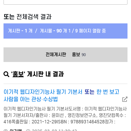
또는
전체검색 결과
게시판 -
1
개
/
게시물 -
90
개
1 / 9 페이지 열람 중
전체게시판
홍보
90
'
홍보
' 게시판 내 결과
또는
이기적 웹디자인기능사 필기 기본서
한 번 보고
사람을 아는 관상·수상법
이기적 웹디자인기능사 필기 기본서도서명 : 이기적 웹디자인기능사
필기 기본서저자/출판사 : 윤미선 , 영진정보연구소, 영진닷컴쪽수 :
416쪽출판일 : 2021-12-29ISBN : 9788931464528정가 :
20000[1권] 이론 -웹디 필기 출제 경향 분석 -차례 -QR 목록 -