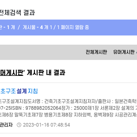
전체검색 결과
 -
1
개
/
게시물 -
4
개
1 / 1 페이지 열람 중
전체게시판
유머게시판
머게시판
' 게시판 내 결과
설계
기초구조
지침
구조설계지침도서명 : 건축기초구조설계지침저자/출판사 : 일본건축학회,저
-07-25ISBN : 9788982052064정가 : 25000제1장 서론제2장
제6장 말뚝기초제7장 병용기초제8장 지하외벽, 옹벽제9장 시공관리
관리자
2023-01-16 07:48:54