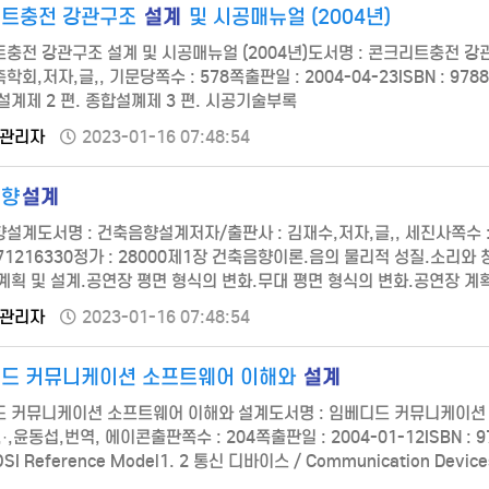
설계
트충전 강관구조
및 시공매뉴얼 (2004년)
충전 강관구조 설계 및 시공매뉴얼 (2004년)도서명 : 콘크리트충전 강관
회,저자,글,, 기문당쪽수 : 578쪽출판일 : 2004-04-23ISBN : 9788
설계제 2 편. 종합설꼐제 3 편. 시공기술부록
관리자
2023-01-16 07:48:54
설계
음향
설계도서명 : 건축음향설계저자/출판사 : 김재수,저자,글,, 세진사쪽수 : 486
971216330정가 : 28000제1장 건축음향이론.음의 물리적 성질.소리
계획 및 설계.공연장 평면 형식의 변화.무대 평면 형식의 변화.공연장 계
 성능의 평가 요소.건축음향 평가지수.홀의 청감적 인상.건축음향 성
관리자
2023-01-16 07:48:54
.홀형의 설계.잔향 설…
설계
드 커뮤니케이션 소프트웨어 이해와
 커뮤니케이션 소프트웨어 이해와 설계도서명 : 임베디드 커뮤니케이션 소프
·,윤동섭,번역, 에이콘출판쪽수 : 204쪽출판일 : 2004-01-12ISBN : 979
OSI Reference Model1. 2 통신 디바이스 / Communication Dev
are Components1. 4 디자인할때 고려사항 -서론 / De…