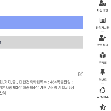
타임라인
관심게시판
4
팔로윙글
구독글
핀보드
자,글,, 대한건축학회쪽수 : 484쪽출판일 :
 설계의 기본사항제3장 하중제4장 기초구조의 계획제5장
계산예
추천/비추