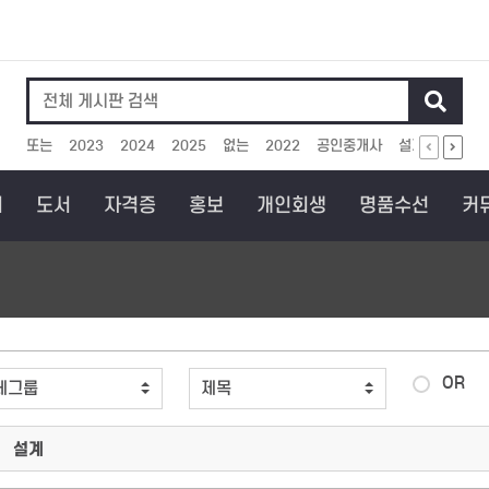
인기검색어
또는
2023
2024
2025
없는
2022
공인중개사
설계
아이에
회
도서
자격증
홍보
개인회생
명품수선
커
OR