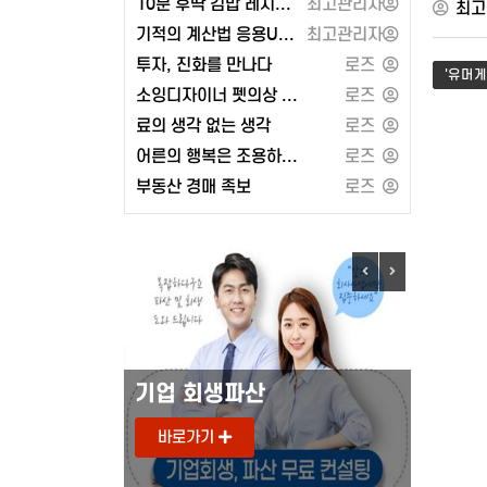
10분 후딱 김밥 레시피 100 또는 2024 켈리 지텔프 G-POINT 33: 문법편
최고관리자
최고
기적의 계산법 응용UP 1학년 세트 또는 유대인의 상술
최고관리자
투자, 진화를 만나다
로즈
'유머게
소잉디자이너 펫의상 강아지 옷 만들기 - 경춘사
로즈
료의 생각 없는 생각
로즈
어른의 행복은 조용하다 (페이지2북스)
로즈
부동산 경매 족보
로즈
기업 회생파산
도로안
바로가기
바로