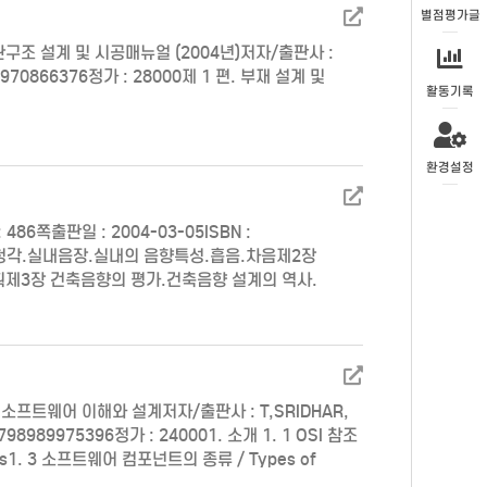
별점평가글
구조 설계 및 시공매뉴얼 (2004년)저자/출판사 :
970866376정가 : 28000제 1 편. 부재 설계 및
활동기록
환경설정
쪽출판일 : 2004-03-05ISBN :
와 청각.실내음장.실내의 음향특성.흡음.차음제2장
획제3장 건축음향의 평가.건축음향 설계의 역사.
능의 평가방법제4장 건축음향설계.건축음향 설계
트웨어 이해와 설계저자/출판사 : T,SRIDHAR,
8989975396정가 : 240001. 소개 1. 1 OSI 참조
ices1. 3 소프트웨어 컴포넌트의 종류 / Types of