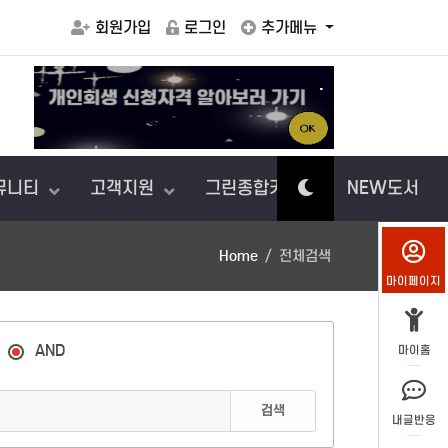
회원가입
로그인
추가메뉴
.
게
보상
뮤니티
고객지원
그린종합카센터
NEW도서
Home
전체검색
마이페이지
AND
마이홈
검색
내글반응