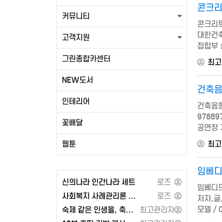
콘크리
커뮤니티
콘크리트
대한건축학
고객지원
접합부 
그린종합카센터
최고
NEW도서
건축
인테리어
건축음향
9788
꽃배달
공연장 
건축음향
웹툰
최고
프로세스
임베디
신의나라 인간나라 세트
로즈
임베디드
사회복지 사례관리론 - 공동체
로즈
저자,글,
모델 / 
숙제 같은 인생을, 축제 같은 인생으로 또는 각자도생의 세계와 지정학
최고관리자
Softw