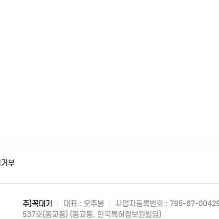
집거부
주)꼭대기
|
대표 : 오주봉
|
사업자등록번호 : 795-87-0042
537호(동교동) (동교동, 한국특허정보원빌딩)