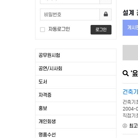
설계
게시판
자동로그인
로그인
공무원시험
공연/시사회
'
유
도서
건축
자격증
건축기초
홍보
2004
직접기초
개인회생
최고
명품수선