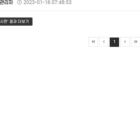
관리자
2023-01-16 07:48:53
시판' 결과 더보기
1
전유도원
기업 회생파산
가기
바로가기