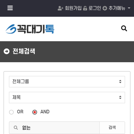
메
회원가입
로그인
추가메뉴
뉴
버
튼
검
색
버
튼
전체검색
OR
AND
검색