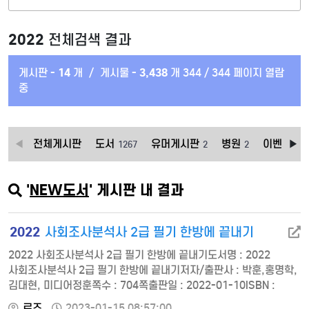
2022
전체검색 결과
게시판 -
14
개
/
게시물 -
3,438
개
344 / 344 페이지 열람
중
전체게시판
도서
유머게시판
병원
이벤트상
1267
2
2
'
NEW도서
' 게시판 내 결과
2022
사회조사분석사 2급 필기 한방에 끝내기
2022 사회조사분석사 2급 필기 한방에 끝내기도서명 : 2022
사회조사분석사 2급 필기 한방에 끝내기저자/출판사 : 박훈,홍명학,
김대현, 미디어정훈쪽수 : 704쪽출판일 : 2022-01-10ISBN :
9791166430381정가 : 26000합격생이 쓴 핵심요약 필기노트
로즈
2023-01-15 08:57:00