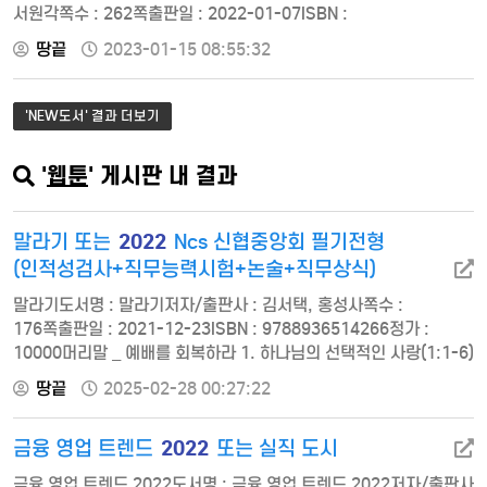
서원각쪽수 : 262쪽출판일 : 2022-01-07ISBN :
9791125738138정가 : 15000부사관후보생 시험안내 KIDA
땅끝
2023-01-15 08:55:32
간부선발도구 예시문 01. 언어논리 02. 자료해석 03. 공간능력 04.
지각속도 05. 상황판단평가 06. 직무성격평가 Part Ⅰ.
인지능력평가 01. 언어논리 02. 자료해석 03. 공간능력 04.
'NEW도서' 결과 더보기
지각속도 Part Ⅱ. 상황판단평가 및 직무성격평가 01. …
'
웹툰
' 게시판 내 결과
2022
말라기 또는
Ncs 신협중앙회 필기전형
(인적성검사+직무능력시험+논술+직무상식)
말라기도서명 : 말라기저자/출판사 : 김서택, 홍성사쪽수 :
176쪽출판일 : 2021-12-23ISBN : 9788936514266정가 :
10000머리말 _ 예배를 회복하라 1. 하나님의 선택적인 사랑(1:1-6)
2. 부흥의 필요성(1:7-14) 3. 파기된 레위의 언약(2:1-9) 4. 지켜야
땅끝
2025-02-28 00:27:22
할 가치관(2:10-17) 5. 언약의 사자(3:1-6) 6. 성도의 책임(3:6-
12) 7. 무엇이 하나님을 아프시게 하는가?(3:13-18) 8. 의의 태양
2022
금융 영업 트렌드
또는 실직 도시
(4:1-6) 2022 Ncs 신협중앙회 필기전형(인적성검사+직무능…
금융 영업 트렌드 2022도서명 : 금융 영업 트렌드 2022저자/출판사