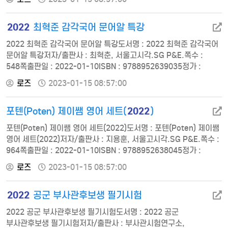
[제1과목 조사방법론Ⅰ] chapter 01 사회과학적 방법 01 과학적
조사와 이해 02 연구문제와 가설 03 조사설계 기출 및 적중예상문제
2022
최혁준 감각국어 문어알 특강
chapter 02 자료수집방법 01 자료 종류 및 자료수집방법 선택기준
02 자료수집방법 기출 및 적중…
2022 최혁준 감각국어 문어알 특강도서명 : 2022 최혁준 감각국어
문어알 특강저자/출판사 : 최혁춘, 서울고시각.SG P&E.쪽수 :
548쪽출판일 : 2022-01-10ISBN : 9788952639035정가 :
29000* 한글 맞춤법 규정 * 구별해야 할 단어들 * 문제로 끝내는
로즈
2023-01-15 08:57:00
기본 어휘 정리 * 심화! 어휘의 정확한 사용 * 한번 쉽게 풀어보는
우리말 * 로마자 끝내기 * 외래어 표기 끝내기 * 외래어 표기의 실례
2022
포텐(Poten) 제이쌤 영어 세트(
)
* 문제로 끝내는 외래어 및 로마자 표기 * 주요 로마자 용례(대,
소문자 구분)…
포텐(Poten) 제이쌤 영어 세트(2022)도서명 : 포텐(Poten) 제이쌤
영어 세트(2022)저자/출판사 : 지용훈, 서울고시각.SG P&E.쪽수 :
964쪽출판일 : 2022-01-10ISBN : 9788952638045정가 :
43000문법편 TYPE 01 품사의 이해 TYPE 02 형식의 이해 TYPE
로즈
2023-01-15 08:57:00
03 시제의 이해 TYPE 04 수동태의 이해 TYPE 05 대명사의 이해
TYPE 06 조동사의 이해 TYPE 07 비교의 이해 TYPE 08 전치사의
2022
공군 부사관후보생 필기시험
이해 TYPE 09 접속사의…
2022 공군 부사관후보생 필기시험도서명 : 2022 공군
부사관후보생 필기시험저자/출판사 : 부사관시험연구소,