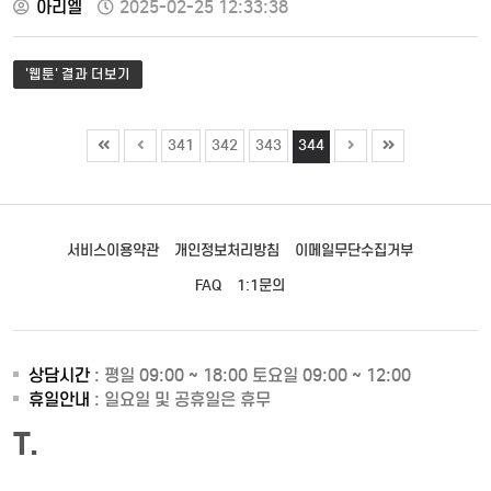
아리엘
2025-02-25 12:33:38
가져오는 세 가지 가치와 혁신 1장 : 디지털 전환 가상 물리 시스템과
디지털 전환 디지털 전환이란? (1) 디지털 전환이란? (2) 디지털
전환에 이르는 세 단계 디지털 전환이 만들어 내는 두 가지 가치
'웹툰' 결과 더보기
아마존 : 디지털 전환에 가장 가까운 기업 …
341
342
343
344
서비스이용약관
개인정보처리방침
이메일무단수집거부
FAQ
1:1문의
상담시간
: 평일 09:00 ~ 18:00 토요일 09:00 ~ 12:00
휴일안내
: 일요일 및 공휴일은 휴무
T.