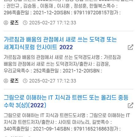
: 권인규 , 김승동 , 이동재 , 이시훈 , 정성훈, 한월북스쪽수 :
296쪽출판일 : 2021-12-20ISBN : 9791197208157정가 :
18000프롤로그 1장 보험 산업 트렌드 1부 2021년 돌아보기:
로즈
2025-02-27 17:12:33
무너지는 전통 채널 1. 코로나에도 굳건한 설계사… 현실은? 2. GA,
견고해지는 성벽… GA 아성을 넘보는 보험사 3. 설계사 목을 조이는
가르침과 배움의 관점에서 새로 쓰는 도덕경 또는
금융소비자보호법 4. 더 강화되는 상품 사후 규제… 눈치 보는
보험사 5. 플랫폼 제국, 선 긋는…
2022
세계지식포럼 인사이트
가르침과 배움의 관점에서 새로 쓰는 도덕경도서명 : 가르침과
배움의 관점에서 새로 쓰는 도덕경저자/출판사 : 김경윤,
우리교육쪽수 : 252쪽출판일 : 2021-12-20ISBN :
9788980407873정가 : 14000들어가며 | 《도덕경》 다시 쓰기를
로즈
2025-02-27 17:12:33
시작하며 말없이 가르치고 배우십시오 가르침은 없습니다 참스승의
교육법 교육의 역설 삶을 보살피는 교육 참스승이 있어야 참교육이
그림으로 이해하는 IT 지식과 트렌드 또는 올리드 중등
있습니다 스승님 고맙습니다 아끼고 돌보십시오 노자 교육학
세계지식포럼 인사이트 2022도서명 : 세계지식포럼 인사이트
2022
수학 3(상)(
)
2022저…
그림으로 이해하는 IT 지식과 트렌드도서명 : 그림으로 이해하는 IT
지식과 트렌드저자/출판사 : 사이토 마사노리, 길벗쪽수 :
340쪽출판일 : 2021-09-14ISBN : 9791165216863정가 :
180000장 : 최신 IT 트렌트를 바라보다 디지털이란 디지털이