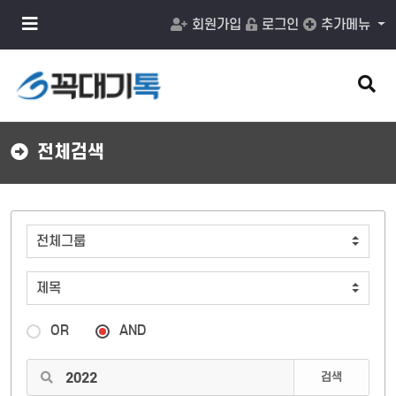
메
회원가입
로그인
추가메뉴
뉴
버
튼
검
색
버
튼
전체검색
OR
AND
검색