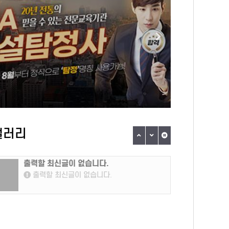
절법
챕터만 읽어도 의미가 남는 독립적 구성메모
22px);margin:0
·서평·인용에 적합한 문장
height:1.6;}p{
밀도목차Prologue나를 뒤흔든 런던그저
}.info-table{w
시작할 수 있는 용기진짜의 베이스는
collapse: colla
적’도
외로움매일의 아름다움생각 없는
size:15px;}.inf
어라
생각준비된 즉흥성내가 나로 산다는 것모든
td{text-align:l
질문의 끝에
padding:10px 
라
사랑이Epilogue_interview읽는 방법
bottom:1px sol
art 2
제안아침에 10분, 한 꼭지씩—하루의
table th{ widt
리듬을 가볍게 정렬산책 전후로 밑줄 독서
muted); font-
—장면과 문장이 겹쳐지며 몰입 강화메모
}.callout{back
앱/노트를 병행—‘내 문장’으로 재정리하며
border:1px sol
갤러리
사유 확장료의 생각 없는 생각은 일상에서
border-radius
길어 올린 감각을 ‘덜어낸 문장’으로 정리한
18px; margin: 
켜라
책입니다.바쁜 하루의 속도를 잠시 늦추고,
margin:10px 0 
글래시스 로드 또는 초등 수학 전략 3-1(2022)
아리엘
출력할 최신글이 없습니다.
내면의 방향을 다시 점검하고자 할 때료의
0; }.hash-wra
출력할 최신글이 없습니다.
당신은 나로부터, 떠난 그곳에 잘 도착했을까 또는 초등 수학 전략 1-1(2022)
아리엘
생각 없는 생각이 조용한 길잡이가 되어 줄
dashed var(--
우리가 만난 아이들 또는 2022 샘표식품 인적성검사
아리엘
것입니다.#료의생각없는생각#료 #열림원
top:28px; pad
#에세이추천 #감성에세이 #사유의기록 #
size:14px; col
초등 수학 전략 2-1(2022) 또는 10인 10색 마음 요리
아리엘
덜어내기 #집중의기술#일상에세이 #
flex-wrap:wrap
팬데믹 머니 또는 똑똑한 하루 Phonics Starter B (알파벳+파닉스2)
땅끝
런던에세이 #준비된즉흥성 #외로움과밀도
height:2.0;}.ta