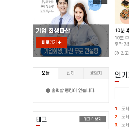
2025-11-08 18:37
202
도로안전유도원
기업 
영어로 문장 만들기 훈련 1차 임계점 – 문장력의 벽을 넘는 결정적 한 권
10분 후딱 김밥 레시피 100 또는 2024 켈리 지텔프 G-POINT 33: 문법편
1차 임계점 –
10분 후딱 김밥 레시피 100도서명 : 10분
숙제 같
바로가기
바로
 한 권
후딱 김밥 레시피 100
인생으로
이 잘 안
저자/출판사 : 후딱 레시피, 청림라이프
같은 
최고관리자
최고
 도달해야 할 곳은
쪽수 : 244쪽
저자/출
입니다.《영어로
출판일 : 2025-04-10
쪽수 :
임계점》은단어를
ISBN : 9791193842324
출판일 :
인기
오늘
전체
경험치
 아니라,
정가 : 18500들어가는 말PART 1
ISBN :
수 있는 힘’**을
본격적으로 김밥을 만들기 전 알아두어야 할
정가 :
.도서 정보
것사용한 도구와 재료, 계량법 소개
오전보다
출력할 랭킹이 없습니다.
기 훈련 1차
김밥 예쁘게 싸는 방법
그려본 
/ 사람in쪽수:
전직 김밥집 사장님의 김밥
2장 인
× 21mm /
Q&amp;APART 2
있다는 
1.
도
 15일ISBN:
10분이면 만드는 다양한 김밥들Chapter 1.
3장 다
2.
도
태그
태그 더보기
소개이 책은 문법을
프라이팬 하나로 만드는 원팬 김밥 레시피
4장 뛰
3.
도
가 직접 문장을
1. 원팬 김밥
소리