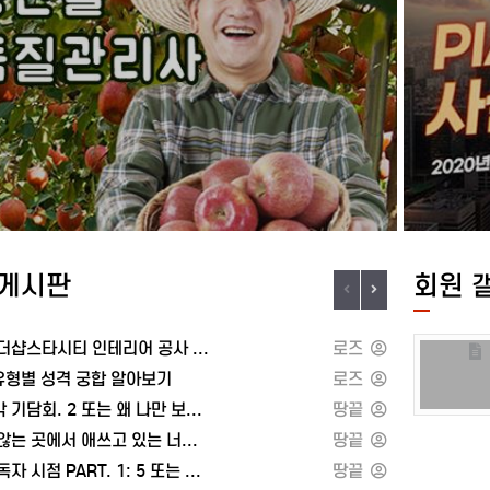
 법 2부 : 영국 모델위협책 1:
위험 선을 넘지 않는 유대인의 손
의 전략적 입지위협책 2: 막강하고
사장은 돈이 되는 회사를 만들어라
해군력위협책 3: 대대적인 기술적
계약은 신과의 약속이다
의 현실04 중국: 성공 신화의
계약서도 상품이다
 영토의 존속 가능성2. 농업 역량3.
목매단 사람의 발을 잡아당겨라‘국
조4. 에너지 접근우리가 알고 있는
돈벌이 수단이 된다세금만큼 더 벌
종언(終焉)중국의 성적표05 일본:
시간도 상품이다
성욱일승천(旭日昇天)현재의
불시에 찾아온 손님은 도둑으로 알
 하의 일본초강대국,
미리 약속을 잡아라, 일이 쉬워진다P
다다시 한 번 약점을 장점으로
나만의 유대 상술
다중국 상대하기중국 이후의
부르기 쉬운 이름이 돈을 부른다
고 몇 마디일본의 성적표06
차별에는 돈으로 맞서라
게시판
회원 
 실패한 초강대국저주받은
군 생활에서 배운 유대인의 상술
도력의 실패그런데 진짜 심각한
승부는 타이밍으로 결정된다
따로 있다소원을 성취하면 골치
손해가 크더라도 납기는 반드시 지
자양동 더샵스타시티 인테리어 공사 [민디자인]
로즈
는 러시아러시아의 주변지역을
악덕 상인에 대한 합리적 대응
 유형별 성격 궁합 알아보기
로즈
: 현재의 러시아 국경러시아의
한 수 앞을 읽어라
삼개주막 기담회. 2 또는 왜 나만 보면 피해요
땅끝
7 독일: 초강대국, 역풍을
제값을 받는 판매법
의 저주마지막 하나 남은 독일인,
유대 상술과 오사카 상술
보이지 않는 곳에서 애쓰고 있는 너에게 또는 드림 노트
땅끝
 불 좀 끄고 꺼지지?사상누각마지막
부자에게 유행시켜라
전지적 독자 시점 PART. 1: 5 또는 어쩌면 지금
땅끝
의 성적표08 프랑스: 맹주가
후리다매 상술로 벌어라