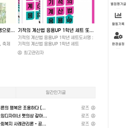
별점평가글
활동기록
2025-11-07 17:39
2025-11-08 
기적의 계산법 응용UP 1학년 세트 또는 유대인의 상술
료의 생각 없는 생각
투자, 진화를 
도서명 :
료의 생각 없는 생각도서명: 료의 생각 없는
투자, 진화를 만
생각저자/출판사: 료 / 열림원쪽수:
웹게시판용:root{-
환경설정
길벗스쿨
준비중크기: 143 x 211 x 31 mm / 648
muted:#666;-
로즈
로즈
g출판일: 2025-06-16ISBN:
bg:#ffffff;--
9791170403319책 소개료의 생각 없는
accent:#1f293
생각은 ‘비워 냄’의 감각으로 일상과 내면을
-bg); color:var
P 1권1.
다시 읽는 에세이입니다.저자는 도시의
text);}body{m
덧셈과 뺄셈
풍경과 사적인 감정을 긴 문장으로 과장하지
20px;font: 16
않고, 조용하지만 정확한 관찰로삶의 결을
"Pretendard",
일간인기글
2권1.
포착합니다. 생각을 덜어낼수록 오히려 더
Neo","Malgun 
 여러
선명해지는 순간들—멈춤, 주저, 시작,
apple-
셈과 뺄셈
관계의 거리—을 따라가며, 독자가 자기
system,Blink
의 행복은 조용하다 (페이지2북스)
로즈
인의
고유의 리듬을 되찾도록 안내합니다.‘생각
UI,Roboto,"No
디자이너 펫의상 강아지 옷 만들기 - 경춘사
로즈
없는’ 상태는 무심함이 아니라, 불필요한
serif;}.wrap{
회복지 사례관리론 - 공동체
로즈
서재
소음을 걷어낸 주의 깊음에 가깝습니다.료의
margin:0 auto;}