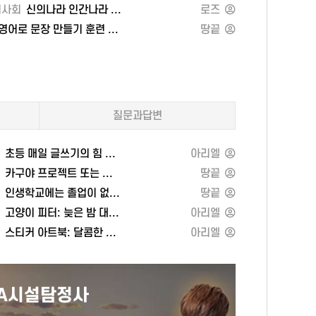
시사회
신의나라 인간나라 세트
생각 없는 생각은 그 주의 깊음을 장면의
로즈
clamp(24px, 3
언어로 보여 주며,시작하기 어려운 날의
weight: 800;le
어로 문장 만들기 훈련 1차 임계점 – 문장력의 벽을 넘는 결정적 한 권
땅끝
용기, 혼자 남겨지는 시간의 밀도, ‘준비된
spacing:-0.2px
즉흥성’이라는 역설을구체적인 문장들로
height:1.4;mar
art 1
건넵니다. 페이지를 넘길수록 ‘덜어낸 후
14px;color:var
채워지는 것’의 가치를천천히 체감하게
accent);}.subt
됩니다.이 책은 기록과 산책, 여행과 독서를
color:var(--mu
질문과답변
사랑하는 독자에게 특히 잘 맞습니다.메모해
32px;}.cover{d
두고 싶은 문장이 많아 선물용으로도 손색이
width:100%; m
’
없습니다. 아침의 짧은 독서,밤의 느린 독서
height:auto;bo
초등 매일 글쓰기의 힘 또는 여자의 미술관
아리엘
이자를
모두에 어울리며, 한 챕터씩 단독으로
border); borde
카구야 프로젝트 또는 제일로 작은 그릇
땅끝
읽어도 흐름이 자연스럽습니다.이런 분께
8px 0 24px;}.gr
인생학교에는 졸업이 없다 또는 크라이시스 마케팅
땅끝
추천합니다머릿속이 복잡해 ‘덜어내기’가
template-colu
필요하신 분시작과 멈춤 사이에서 방향을
22px;}@media(
고양이 피터: 늦은 밤 대소동 또는 21대 총선과 한국 민주주의의 진화
아리엘
 이유
정리하고 싶은 분관계의 거리와 혼자의
.grid{ grid-te
스티커 아트북: 달콤한 디저트 또는 최고의 리더는 글을 쓴다
아리엘
이템
시간을 균형 있게 다루고 싶은 분밑줄 치며
1fr; gap: 28px;
천천히 읽는 에세이를 찾는 분핵심
24px 0; border
포인트‘비워 냄’과 ‘집중’ 사이의 미세한
border); }.sect
균형을 다룬 문장들도시(런던)와 일상의
border-top:0; 
터모락
맨즈
장면을 통해 내면을 재배치하는 시선한
}h2{font-size: