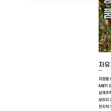
 합니다.명사구와
8. 햄버거 김밥
통치하는
 완성주어나 목적어
9. 박스 김밥
천하무적
를 익히며,실제
10. 핫도그 김밥
유연한 
스러운 표현력을
11. 누룽지 김밥
우위중국
속사 활용으로
12. 안 터지는 김밥
종언1.
건·이유·양보의
13. 포크 김밥
인구 구
 연습합니다.학습
14. 어묵 밥전 김밥
세계의 
15. 꼬치 핫도그 김밥
대기만
 영어
16. 접어 먹는 김밥
세계질서
연결고리를
17. 믹스 김밥
재가동되
TIPS와
18. 계란말이 김밥
전환하
과제로학습한 내용을
19. 맛살말이 김밥
아시아경
자유
기이런 분께
20. 명절 전 김밥
러시아:
21. 스팸 품은 계란 김밥
땅폭정지
때 막히는
22. 김치 누드 김밥Chapter 3. 불 없이
문제는 
토익스피킹 등
만드는 김밥 레시피
아파지
MBTI
필요한 분문법을
1. 아이스 트레이 김밥
살펴보기
론보다 실전 연습을
2. 어묵 돌돌말이 김밥
성적표0
어문장만들기 #
3. 전자레인지 김밥
맞다완벽
n #영어쓰기 #
4. 된장 참치 김밥
꺼질 때
#영문법연습 #
5. 간장 어묵말이 김밥
시도독일