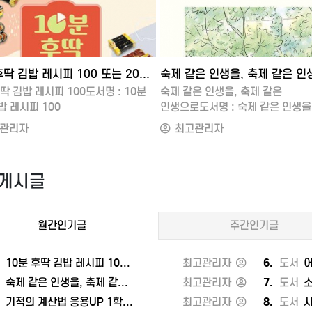
5-11-08 18:37
2025-11-08 18:37
회생파산
도로안전유도원
숙제 같은 인생을, 축제 같은 인생으로 또는 각자도생의 세계와 지정학
은 인생을, 축제 같은
기적의 계산법 응용UP 1학년 세트
가기
바로가기
도서명 : 숙제 같은 인생을, 축제
기적의 계산법 응용UP 1학년 세트
인생으로
저자/출판사 : 기적학습연구소, 
관리자
최고관리자
판사 : 이서원, 레디투다이브
쪽수 : 328쪽
 준비중
출판일 : 2021-01-25
 2025-08-28
ISBN : 9791164063079
게시글
 9791198999184
정가 : 17000기적의 계산법 응용U
 18500들어가는 글_오후의 햇살은
9까지의 수2. 여러 가지 모양3. 
 따뜻하다1장 마지막 모습을
(1)4. 덧셈과 뺄셈(2)5. 비교하기6.
월간인기글
주간인기글
사람만이 알 수 있는 것들
50까지의 수기적의 계산법 응용UP 
생은 뜻대로 안 된다는 걸 알고
100까지의 수2. 덧셈과 뺄셈(1)3.
축복
가지 모양4. 덧셈과 뺄셈(2)5. 덧
서
10분 후딱 김밥 레시피 100 또는 2024 켈리 지텔프 G-POINT 33: 문법편
최고관리자
6.
도서
어른
 때가 있다더니, 이제 내 때가 왔다
(3)6. 시계 보기와 규칙 찾기유대
서
숙제 같은 인생을, 축제 같은 인생으로 또는 각자도생의 세계와 지정학
최고관리자
7.
도서
소잉
어갈 땐 들리지 않았던 계절 바뀌는
상술도서명 : 유대인의 상술
서
기적의 계산법 응용UP 1학년 세트 또는 유대인의 상술
최고관리자
8.
도서
사
저자/출판사 : 후지다 덴, 지니의