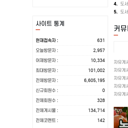
련형 교재”**
2. 스팸 사각 김밥3. 회오리 어묵 김밥
5장 늦
4.
도
원리를 바탕으로,
4. 통계란 김밥
6장 터
5.
도
로 자연스럽게
5. 게맛살 누룽지 김밥
눈부시
별로 연습할 수
6. 네모 김밥
7장 그
사이트 통계
커뮤
우고, 시제·
7. 계란조림 김밥
조각했네
적으로
8. 묵은지 계란 김밥
봄바람
현재접속자 :
631
‘영어로 생각하는
9. 매콤 계란 김밥
지정학도
성 및 특징PART
10. 치즈 계란 김밥
저자/출
오늘방문자 :
2,957
11. 스팸 큐브 김밥
쪽수 : 
으로문장의 핵심
12. 줄줄이 계란 김밥
출판일 :
어제방문자 :
10,334
자유게
상어를 추가하며기본
13. 샌드위치 김밥
ISBN :
자유게
최대방문자 :
101,002
법을 배웁니다.
14. 참치 계란 김밥
정가 :
자유게
의도 표현하기현재·
15. 대파 김밥Chapter 2. 후딱레시피의
대전환의
전체방문자 :
6,605,195
hould, have
스페셜 김밥 레시피
길제1시
자유게
신규회원수 :
0
의도’를 자유롭게
1. 블록 김밥
국경 없
자유게
PART 2.
2. 무지개 김밥
통치하는
전체회원수 :
328
3. 꼬치 김밥
모두에
전체게시물 :
134,714
으로 문장
4. 해바라기 김밥
2 모든
부정사·관계절 등을
5. 스팸 포크 김밥
3 무제
농산물품질관리사
전체코멘트 :
142
은 정보를
6. 내 맘대로 김밥7. 어묵 당근 김밥
기축통화