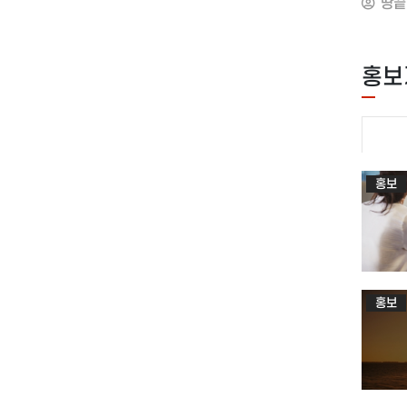
땅끝
느타리버섯 김밥Chapter 6. 한입에 쏙!
우크라이
출판일 :
꼬마김밥 레시피
시리아과
ISBN :
1. 매콤 맛살 꼬마김밥
노리기:
정가 : 
2. 스트링 치즈 베이컨말이 꼬마김밥3. 조린
나라들의
홍보
나는 봄
어묵을 곁들인 꼬마김밥4. 김치 꼬마김밥
해가 저
만개한 
5. 땡초어묵 꼬마김밥6. 미니 원조김밥
제약억지
너를 사
7. 마늘 스팸 꼬마김밥8. 유부 꼬마김밥
날이 있
너를 사
9. 짜장 꼬마김밥10. 두부 매콤
가지브라
미쳐버린
꼬마김밥11. 당근 시금치 꼬마김밥12. 나물
정치독립
그래서 
홍보
꼬마김밥13. 꼬다리 김밥PART 3
들다단
나를 내
김밥과 함께 하면 좋은 큐브 밀프랩
규정하기
나는 
1. 미역국
닥칠 혼
마치며2
2. 김칫국3. 감잣국
세계적
사업관리
4. 뭇국
2: 세
감리업
202
5. 황태해장국6. 대파육개장
4: 국
2025
홍보
7. 애호박국
불안정을
검토기준
8. 버섯시금치 맑은국9. 어묵탕
두는 초
감리업
10. 양배추 된장국11. 부대찌개
(동맹이
저자/출
12. 된장찌개13. 순두부찌개14. 김치찌개
사기 위
편집부,
15. 청국장
동맹미국
쪽수 : 
202