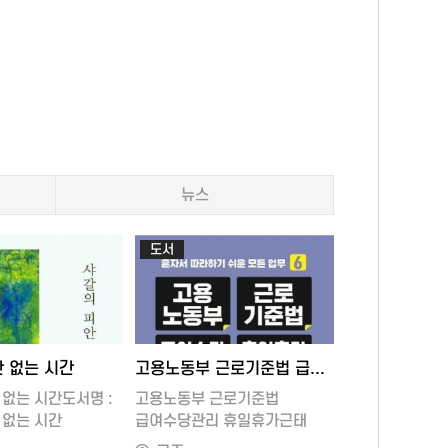
Put a MARK on the FOREHEAD of the men who SIGH and CRY 또는 왜 나는 아이의 말을 들어주지 못했을까
땅끝
 중추
#밑줄독서 #서평추천 #책추천
background:#f5
아이 맘 양육서 그집애들: 발달, 정서, 성향 편 또는 사라지는, 사라지지 않는
땅끝
 일하라
var(--border);
border-radius:
똑똑한 하루 Phonics Starter A(알파벳+파닉스1) 또는 어린왕자
땅끝
 사람
size:14px; col
진화를 만나다자
이다
법칙을 읽다 — 
탐구한 장대한 
지라도
진화를 만나다저자
뉴스
워터베어프레스쪽수
라
× 220 × 35 m
10ISBN9791
도서
환경 속에서도 ‘
하는 진화의 통찰
『투자, 진화를
금융의 세계를 연
저자 풀락 프라
-24 09:28
2025-01-20 00:21
 없는 시간
고용노동부 근로기준법 급여수당관리 휴일휴가근태 인사노무관리 실무 설명서
원리를 투자 전략
작품입니다.시장의
 없는 시간도서명 :
고용노동부 근로기준법
그리고 인간의 투
 없는 시간
급여수당관리 휴일휴가근태
 긴자의
관점에서 새롭게
: 양희진,
인사노무관리 실무