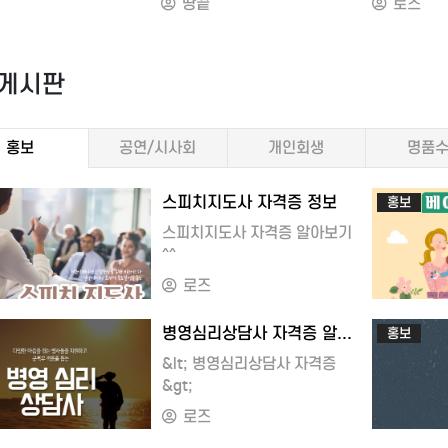
땅끝
로즈
나와 그 너머뒷마당: 이라크와
유대인 어록
 2025-02-24
부동산임대 세무실무도서명 :
인간과문학
거의 재현: 지중해 동부큰 한 방을
유대인의 등골을 뽑아라
 9791187229858
2025년 부동산 세금, 부동산
쪽수 : 154
 이란의 아제르바이잔인다른
가난한 자는 어리석고 무능하다눈
18000작가의 말# 01
절세, 주택임대, 상가임대 재산
출판일 : 20
 발언권터키의 성적표12 브라질:
문화는 없애라
게시판
도 질투할 만큼
관련 세무, 양도소득세, 증여세,
ISBN : 97
물고 있다브라질의 지리적
일본인은 통이 작아서 안 된다
꽃이 될 것이다# 02
부동산임대 세무실무
정가 : 10
로 작동시키기브라질에도 해 뜰
도쿄대 출신은 고위공직자가 되지 
랑한 게 아니라
저자/출판사 : 이진규,
묻다샤갈의 
다추락의 공포자, 이제 희소식도 몇
병가는 무책임의 또 다른 얼굴
홍보
공연/시사회
개인회생
명품
랑하는 내 마음에
경영정보사
시간다산에
질의 성적표13 아르헨티나: 자멸의
주 5일 일한다고 수익을 못 내는 
 것일지도 모른다# 03
쪽수 : 370쪽
편지6월의 
과 다가올 양상정신이 번쩍
때려치워라
나는
출판일 : 2025-01-13
[중략]
스피치지도사 자격증 정보
홍보
절된 초강대국성공을
대기업은 머저리
버려 두기로 했다# 04
ISBN : 9791194479192
ㆍㆍ제2부
아르헨티나의 성적표14 앞으로
돈이 있다고 위세 떨지 마라
스피치지도사 자격증 알아보기
그녀를 구해야겠다글을
정가 : 22000[제1부]
것은 시간이
란상: 미국 외교정책의 미래맥락 1:
돈 앞에 이념이란 없다
^^
025 건설공사
양도소득세 등SECTION 1
난다속도 모
인 테러와의 전쟁에서 벗어나기맥락
무능한 정치인이 국가의 원수다
방식 검토기준 및
부동산 세금 조견표양도소득세
했다애월에서
로즈
계질서의 잔재맥락 3: 전략적 감축맥락
일본인의 첫인상유대 상인의 은어Pa
무수행지침서도서명 :
세율
ㆍㆍ제3부양
4-12-18 18:01
2024-12
경을 초월한 수익맥락 5: 필사적으로
‘엔화’를 빨아들인 유대 상술
 건설공사 사업관리방식
소득세 기본세율
너머양평, 
병영심리상담사 자격증 알아보기. 민간자격증 추천분야
홍보
 모색하다15 미국: 세계와 거리를
상인이라면 우선 팔아라
 및
증여세 또는 상속세 세율
너머바보엄마
&lt; 병영심리상담사 자격증
강대국제1부류: 의지의 연합
큰 이윤이 상술이라면 손해 보지 않
무수행지침서
취득세 세율 요약표SECTION 2
소리당신을 
&gt;
라고도 한다)제2부류: 미국의 환심을
상술
판사 : 건설정보사
2022. 5. 10. 이후 세법 개정
되었습니다ㆍ
해 경쟁하는 국가들제3부류: 고용한
무능은 범죄다
 건설정보사
사항양도소득세 중과세 한시
ㆍㆍ제4부
로즈
의 성적표16 파괴에 직면한 현재:
가만히 앉아 돈을 버는 ‘취소의 상술
1146쪽
배제 기간 연장1세대 1주택
어느날긴 터
4-12-18 17:27
2025-01