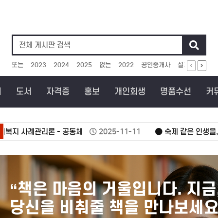
인기검색어
또는
2023
2024
2025
없는
2022
공인중개사
설계
보상
회
도서
자격증
홍보
개인회생
명품수선
커
관리론 - 공동체
2025-11-11
숙제 같은 인생을, 축제 같
"매달 부담되는 채무, 합리적으
있습니다. 지금 무료 상담으로