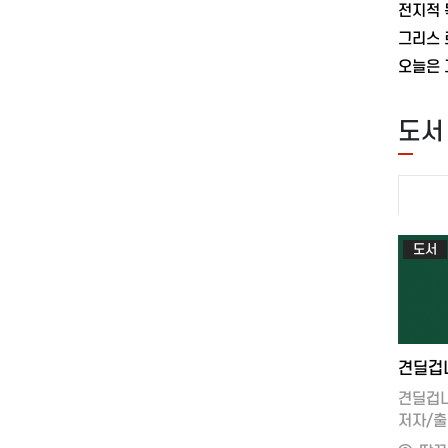
#영어공부 #
6. 콩나물 비빔 김밥
되고자
련 #영문장훈련서
7. 전자레인지 무지개 김밥
지정학 
련책 #
8. 매콤 고추장밥 참치 김밥
산업화현
각하기
9. 양배추 쌈장 김밥Chapter 4. 찬밥으로
호시절
영어표현력
만드는 김밥 레시피
2부: 
도서
1. 스팸 두른 김밥
멀리하기
2. 간장 누룽지 김밥
인접지역
3. 에그 베이컨말이 김밥4. 통어묵 김밥
초강대
5. 깻잎 맛살말이 김밥6. 김치 에그말이
부족해
김밥7. 조미김 스팸말이 김밥8. 맛살구이
사우디아
김밥9. 간장 스팸말이 김밥10. 대나무숲
파괴하
도서
김밥11. 참치 에그말이 김밥12.
정치그러
수제어묵말이 김밥13. 스팸 라이스말이
있다선택
김밥14. 어묵 라이스말이 김밥Chapter 5.
물색하라
건강한 다이어트 김밥 레시피
역량을 
1. 당근 에그말이 김밥
(放火)
202
2. 미역 김밥
성적표1
3. 양배추 참치말이 김밥
초강대국
견딜겁니
4. 당근 꽃 김밥
재설정
저자/출
5. 목이버섯 김밥6. 두무김치 김밥7.
불가리아
쪽수 : 