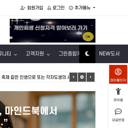
회원가입
로그인
추가메뉴
.
아이에게
뮤니티
고객지원
그린종합카센터
NEW도서
은 인생으로 또는 각자도생의 세계와 지정학
2025-11-08
10
마이페이지
마이홈
로 조정받을 수
 내 상황부터
내글반응