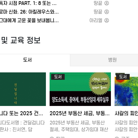
전지적 독자 시점 PART. 1: 8 또는 주식투자 진짜 공부
땅끝
 몸부림치다프랑스의 힘한계의
유대인의 이름Part 3 유대 상술의
그리스 로마 신화. 26: 아킬레우스와 헥토르의 운명을 건 대결 또는 포모 사피엔스
땅끝
1부: 민족주의한계의 지정학 2부:
일하기 위해 먹지 말고, 먹기 위해
재의 세계질서 하의 프랑스 1부:
업무를 식탁에 올리지 마라
오늘은 그대에게 고운 꽃을 보내봅니다 또는 엄마의 크리스마스
아리엘
이었다현재의 세계질서 하의 프랑스
돈 있는 사람 훌륭한 사람, 돈 없는
최악의 시절문제 1: 영국을
못난 사람
 및 교육 정보
문제 2: 정체성 문제문제 3: 남쪽
믿을 수 있는 건 오직 자기 자신뿐
프랑스의 성적표09 이란: 고대의
금전 교육은 어릴 때부터 시작하라
국물의 위력그 정도만으로는
누구도 믿지 마라, 심지어 아내일
도서
병원
세계질서 전복하기이란의 성적표10
색다른 발상이 성공을 이끈 사례
라비아: 이란에 맞서 중동을
상대를 지레짐작으로 신용하지 말
다믿기지 않는 기원잔혹의
국가의 주권 따위는 개나 줘 버려라
도서
도서
나... 세계질서가 떡 버티고
납득할 때까지 질문하라
지 1: 안보를 보장해줄 나라를 새로
적을 알고 나를 알라
선택지 2: (보다) 자생적인 국방
건강을 위해 반드시 쉬라
구축하라선택지 3: 태워버려라방화
100점 만점에서 60점이면 합격
의 지정학사우디아라비아의
유대교도가 돼라
5-03-03 10:33
2025-03-03 10:33
2025-01
견딜겁니다 또는 2025 건설공사 사업관리방식 검토기준 및 감리업무수행지침서
2025년 부동산 세금, 부동산 절세, 주택임대, 상가임대 재산 관련 세무, 양도소득세, 증여세, 부동산임대 세무실무 또는 High School common English 1(고등 공통영어 1) 자습서(능률 민병천 외)
샤갈의 피안
1 터키: 잠에서 깨어나는
장사는 이념을 초월한다
뭍의 마르마라, 물의 마르마라역사
수명을 계산하라
다도서명 : 견딜겁니다
2025년 부동산 세금, 부동산
샤갈의 피안
하기미래로의 귀환앞마당:
유대인에게 속임수는 금물이다
판사 : 진서연, 답
절세, 주택임대, 상가임대 재산
샤갈의 피안
와 루마니아급소를 겨냥하다:
시간의 사용법을 생각하라Part 4
232쪽
관련 세무, 양도소득세, 증여세,
저자/출판사 