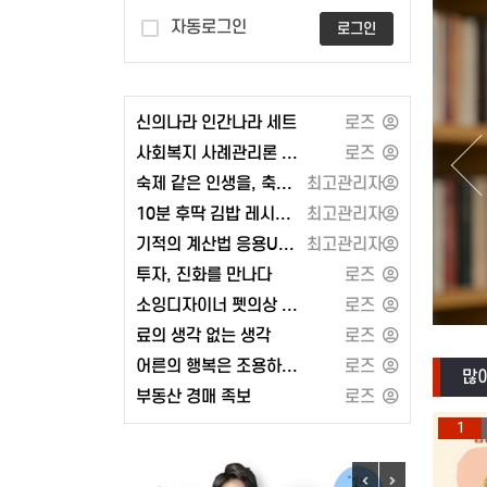
자동로그인
로그인
기”
신의나라 인간나라 세트
로즈
사회복지 사례관리론 - 공동체
로즈
숙제 같은 인생을, 축제 같은 인생으로 또는 각자도생의 세계와 지정학
최고관리자
10분 후딱 김밥 레시피 100 또는 2024 켈리 지텔프 G-POINT 33: 문법편
최고관리자
기적의 계산법 응용UP 1학년 세트 또는 유대인의 상술
최고관리자
투자, 진화를 만나다
로즈
소잉디자이너 펫의상 강아지 옷 만들기 - 경춘사
로즈
료의 생각 없는 생각
로즈
어른의 행복은 조용하다 (페이지2북스)
로즈
많이
부동산 경매 족보
로즈
1
도서
2