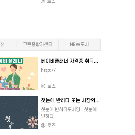
로즈
원칙, 맥킨지의 
사
설명서도서명 : 고용노동부
진화론까지 — 
쪽
근로기준법 급여수당관리
도장
넘나들며어떻게 ‘
20-10-30
휴일휴가근태 인사노무관리
있는지를 논리적
91160841343
실무 설명서
주식 매매의 기술
000제1부다산에게
저자/출판사 : 손원준,
마라
환경 적응력의 
피안 없는
지식만들기
요약제1부 큰 위
수선
그린종합카센터
NEW도서
게 묻다4월의
쪽수 : 368쪽
장사는
생존 전략처럼, 
숲그해 10월ㆍㆍ
출판일 : 2020-08-24
최소화하는 법.제
ISBN : 9791190819039
베이비플래너 자격증 취득하기 추천자격증 관심분야
우량주를 산다 —
비눗방울비눗방울사라지는
정가 : 18000제1장 채용과
다윈, 대장균, 
http://
 아니다생각이
근로계약■ 개정 근로기준법 및
전략으로 본 종목
르면서 알은체를
주52시간 적용시기[정리]
게으름 부리지 마
ㆍㆍ[중략]
기업별 주 52시간 근무 자구책■
로즈
rt 5
부려라 — 핀치새
평, 세월리 고개
5인 이상 사업장에 적용되는
-18 17:24
보여주는 기다림과
세월리 고개
근로기준법1. 근로기준법에서
첫눈에 반하다 또는 사장의 돈 공부
장기투자의 본질.
저녁 쌀 씻는
말하는 근로자2. 상시근로자수
첫눈에 반하다도서명 : 첫눈에
는 것도
중심으로 진화의
떠난 지 몇 해가
계산방법과 사례3. 5인 이상
반하다
투자 원칙과 연
ㆍ[중략]
사업장만 적용되는
저자/출판사 : 윤석구,
진화가 생존의 기
그럴 때는그리하여
근로기준법4. 5인 미만
로즈
꿈공장플러스
’
위한 전략입니다
널나의 절망을,
사업장이라도 적용되는
-05 08:54