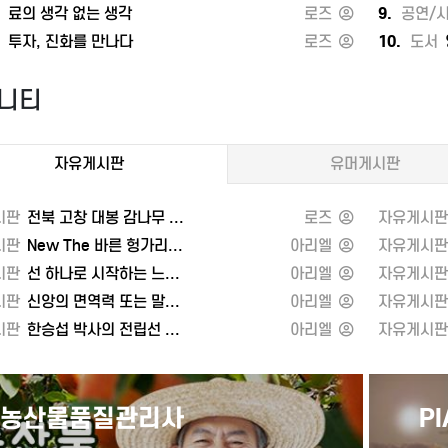
게 피는 꽃이 더 오래도록 향기롭다
서
료의 생각 없는 생각
쪽수 : 288쪽
로즈
9.
공연/
널이 길수록 출구의 빛이 더
출판일 : 2025-02-14
서
투자, 진화를 만나다
로즈
10.
도서
영
듯이
ISBN : 9791198881984
 모든 파도가 내 삶을 아름답게
정가 : 18800시작하며
니티
나가는 글_그대에게 두 번째
돈을 벌고 싶은 사람이 읽어 주세요P
이 불어온다각자도생의 세계와
이것이 유대 상술이다
서명 : 각자도생의 세계와 지정학
‘78 대 22’의 우주 법칙
자유게시판
유머게시판
판사 : 피터 자이한, 김앤김북스
부자를 통해 돈을 버는 방법
496쪽
생활 속에 숫자를 도입하자
 2021-02-01
세계의 지배자, 그 이름은 ‘유대 상인
시판
전북 고창 대봉 감나무 수확
로즈
자유게시판
 9788989566823
깨끗한 돈, 더러운 돈은 따로 없다
시판
New The 바른 헝가리어 첫걸음 또는 무료 동영상과 함께하는 소방설비기사 실기 기계편 단기완성(2021)
아리엘
자유게시판
 19000한국어판 서문들어가는 말:
받기 위한 은행예금은 손해다
시판
선 하나로 시작하는 느낌 있는 그림 그리기 또는 삶이 고단할 때면 꺼내 읽는, 엄마
아리엘
자유게시판
 순간01 지금까지 지나온
대여금고는 안전하지 않다
대: 제국제2시대: 질서제3시대:
상술로 이끄는 여성의 소비 문화
시판
신앙의 면역력 또는 말모이, 다시 쓰는 우리말 사전
아리엘
자유게시판
는 질서제3시대의 미국02 세계를
\'입\'을 공략하면 돈이 굴러오는
시판
한승섭 박사의 전립선 치료 10일의 기적 또는 자외선이 당신을 늙게 한다
아리엘
자유게시판
 법 1부 :미국 모델회유책 1:
외국어는 비즈니스 승자의 필수 아
게 물리적인 안보를 보장한다회유책
암산에 능통하라
 나라의 해상 안전을 보장한다회유책
반드시 메모하라
한 시장접근을 허용한다회유책 4
다양한 지식으로 무장하라
PIA시설탐정사
탁
를 유지한다국경을 넘어03 세계를
오늘의 싸움을 내일로 끌지 않는다