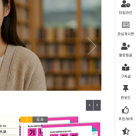
타임라인
관심게시판
팔로윙글
구독글
핀보드
추천/비추
4
도서
5
도서