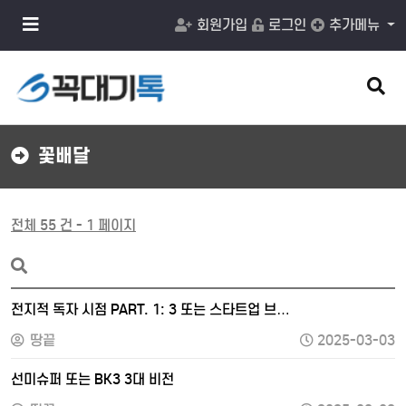
메
회원가입
로그인
추가메뉴
뉴
버
튼
검
색
버
튼
꽃배달
전체 55 건 - 1 페이지
전지적 독자 시점 PART. 1: 3 또는 스타트업 브…
땅끝
2025-03-03
선미슈퍼 또는 BK3 3대 비전