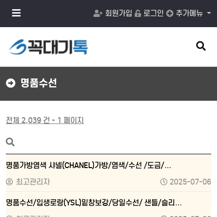
메
회원가입
로그인
추가메뉴
뉴
버
튼
검
색
버
튼
명품수선
전체 2,039 건 - 1 페이지
명품가방염색 샤넬(CHANEL)가방/염색/수선 /도금/…
최고관리자
2025-07-06
명품수선/입생로랑(YSL)밑창보강/당일수선/ 샌들/슬리…