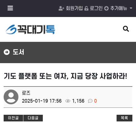
메
회원가입
로그인
추가메뉴
뉴
버
튼
검
색
버
튼
도서
기도 플랫폼 또는 여자, 지금 당장 사업하라!
로즈
2025-01-19 17:56
1,156
0
이전글
다음글
목록