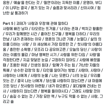
응원 / ‘예술’을 한다는 것 / ‘필연’이라는 지독한 이름 / 운명아, 부디
/ 이 나무는 결국 / 용기 있는 자 / 슬픔과 맞서리라 / 신이시여 / 험
난한 삶 통과하기
Part 5 | 괴테가 ‘사랑과 우정’에 관해 말하다
사랑에 빠진 남자 / 타오르는 뜨거움 / ‘너’라는 존재 / 벅차고 황홀한
/ 우리가 함께했던 시간 / 흩어진 친구들 / 행복을 더하다 / 우리의
만남 / 내가 존재하는 이유 / 영혼의 크나큰 기쁨 / 눈멀다 / 삶의 의
미를 더하는 ‘사랑’ / 이 세상에서 가장 따뜻한 것 / ‘첫사랑’의 아름다
움 / 충만한 소확행 / 모조리 다 공유하고픈 / 오늘의 당신 / ‘사랑’이
라는 이름의 물감 / 마냥 행복한 시기 / 사랑을 위한 다짐 / ‘사랑’을
걱정한다면 / 지금 맞닿은 눈길 / 규정하지 않아도 / 사랑에 빠졌을
때 / 조용한 위로 / 인생의 등대 / ‘함께’가 주는 힘 / 가난한 자들의
특혜 / ‘순수한 감정’의 힘 / 타인을 알아가는 방법 / 사랑아, 사랑아 /
사랑하는 너에게 / 사랑의 눈물 / 나는 모른다 / 너의 눈길 / 우리를
잇는 끈 / 결국 나는 너에게 / 당신을 사랑하지 않는다면 / 내 마음에
깃든 당신 / 첫사랑의 아련함 / 네가 떠오른다 / 꽃다발에 건네는 인
사 / 사랑하지 않는다면 / 행복을 들이마시다 / 그래도 사랑할 것이
다 / 숨길 수 없는 것 / 가장 묘한 책 / 누구도 막을 수 없는 / 사랑, 그
리고 술