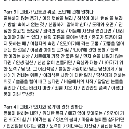
Part 3 | 괴테가 ‘고통과 위로, 조언’에 관해 말하다
굴복하지 않는 용기 / 아침 햇살을 보라 / 허상이 아닌 ‘현실’을 보라
/ ‘방황’ 속에서 얻는 것 / 신중하게’ 말해야 한다 / 도태와 오만 / ‘진
정한 충고’의 필요성 / 쾌락의 말로 / 어둠에 자신을 맡긴다면 / 내려
놓아야 지킬 수 있다 / 삶의 고통을 줄이는 방법 / 충고가 도움이 되
지 못하는 때 / 여행자의 숙명 / 인간이기에 겪는 고통 / 고통을 덜어
내는 한 걸음 / 어른과 아이의 교차점 / ‘나이’에 관한 통찰 / ‘완벽
함’이라는 허상 / 서로에게 가장 안 좋은 일 / 먼저 손을 내밀지 않는
다면 / 인생 결산 / 신념 없이 흔들리면 / 욕심과 재능 / 나아가기 위
한 노력 / 남 탓, 그 어리석음 / 불행한 사람이라 믿는 당신에게 / 당
신에게 건네는 위로 / ‘어리석은 사람’에 대한 일침 / 당신에게 전하는
위로 / 슬픔을 털어 내고 싶다면 / 비움에서의 시작 / 달달한 눈물을
흘리다 / 더는 바라지 마라 / 죄를 지은 자 / 인간만의 품격 / 아름다
움이 지닌 무상함
Part 4 | 괴테가 ‘의지와 용기’에 관해 말하다
등불이 밝히는 내면 / 위대한 목표 / 예고 없이 찾아오는 / 인간이 가
진 최고의 힘 / 나아가는 힘 / 영혼의 불씨 / 마음속 불씨를 살리려면
/ 빈곤함을 이기는 평화 / 노력이 가져다주는 자신감 / 당신을 위한