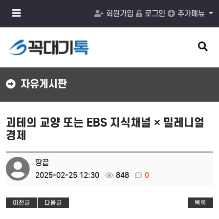
메
회원가입
로그인
추가메뉴
뉴
버
튼
검
색
버
튼
자유게시판
괴테의 교양 또는 EBS 지식채널 × 밀레니얼
경제
땅끝
2025-02-25 12:30
848
0
이전글
다음글
목록