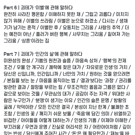
Part 6 | 괴테가 ‘이별’에 관해 말하다
완전히 사라진 평온함 / 이해하지 못한 채 / 그립고 괴롭다 / 미치지
않기 위해 / 이별의 쓰라림 / 이별은 눈으로 하겠소 / 다시는 / 생채
기가 남기는 흔적 / 이별한 후 / 요동치는 그리움 / 사랑의 추억 / 더
는 예전이 아닌 / 흘러가 버린 행복 / 사무치는 그리움 / 짙어져 가는
그리움 / ‘상흔’이라는 집
Part 7 | 괴테가 ‘인간의 삶’에 관해 말하다
미완성의 완성 / 기쁨의 원천과 슬픔 / 마음속 상처 / ‘행복’의 전제
조건 / 우물 안 개구리 / 쾌락에 젖은 대가 / ‘자유로운 인생’의 가치 /
당신은 신입니까, 인간입니까 / 너만의 가치 / 원하는 것을 얻으려면
/ 본질을 보는 눈 / 마음을 움직이는 법 / ‘결과’보다는 ‘과정’ / 권리를
방관한 결과 / 절망을 부르는 힘 / 무조건적인 옳음과 그름은 없다 /
겉으로 보이는 것들 / 무관심의 대가 / 공감이 주는 자격 / 위대한 사
람은 누구인가 / ‘분쟁’이 생기는 이유 / 인간의 슬픈 운명 / 방황의
굴레 / 악덕이란 / 모든 인간은 결국 / 본성이 지닌 한계 / 불쾌한 초
조함 / 인생의 꽃 / 깨지기 쉬운 보물 / ‘죽음’에 담긴 의미 / 비열하고
비겁한 / 아이들을 어떻게 대하는가 / 인생의 기쁨 / 이제야 이해한 /
부끄러움 / 우연과 운명 / 진실로 어리석은 자 / 어린아이처럼 / 깊이
있는 반성 / 당신에게 주어진 시간 / ‘돈’은 왜 필요한가 / ‘재능’을 바