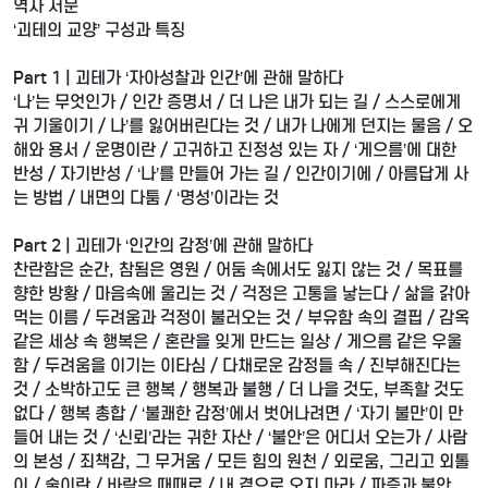
역자 서문
‘괴테의 교양’ 구성과 특징
Part 1 | 괴테가 ‘자아성찰과 인간’에 관해 말하다
‘나’는 무엇인가 / 인간 증명서 / 더 나은 내가 되는 길 / 스스로에게
귀 기울이기 / 나’를 잃어버린다는 것 / 내가 나에게 던지는 물음 / 오
해와 용서 / 운명이란 / 고귀하고 진정성 있는 자 / ‘게으름’에 대한
반성 / 자기반성 / ‘나’를 만들어 가는 길 / 인간이기에 / 아름답게 사
는 방법 / 내면의 다툼 / ‘명성’이라는 것
Part 2 | 괴테가 ‘인간의 감정’에 관해 말하다
찬란함은 순간, 참됨은 영원 / 어둠 속에서도 잃지 않는 것 / 목표를
향한 방황 / 마음속에 울리는 것 / 걱정은 고통을 낳는다 / 삶을 갉아
먹는 이름 / 두려움과 걱정이 불러오는 것 / 부유함 속의 결핍 / 감옥
같은 세상 속 행복은 / 혼란을 잊게 만드는 일상 / 게으름 같은 우울
함 / 두려움을 이기는 이타심 / 다채로운 감정들 속 / 진부해진다는
것 / 소박하고도 큰 행복 / 행복과 불행 / 더 나을 것도, 부족할 것도
없다 / 행복 총합 / ‘불쾌한 감정’에서 벗어나려면 / ‘자기 불만’이 만
들어 내는 것 / ‘신뢰’라는 귀한 자산 / ‘불안’은 어디서 오는가 / 사람
의 본성 / 죄책감, 그 무거움 / 모든 힘의 원천 / 외로움, 그리고 외톨
이 / 술이란 / 바람은 때때로 / 내 곁으로 오지 마라 / 짜증과 불안