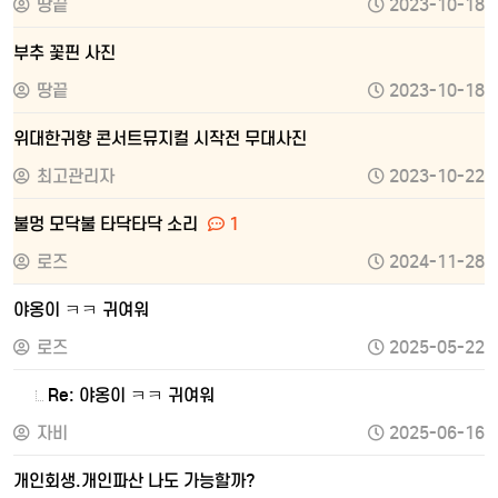
땅끝
2023-10-18
부추 꽃핀 사진
땅끝
2023-10-18
위대한귀향 콘서트뮤지컬 시작전 무대사진
최고관리자
2023-10-22
불멍 모닥불 타닥타닥 소리
1
로즈
2024-11-28
야옹이 ㅋㅋ 귀여워
로즈
2025-05-22
Re: 야옹이 ㅋㅋ 귀여워
자비
2025-06-16
개인회생.개인파산 나도 가능할까?