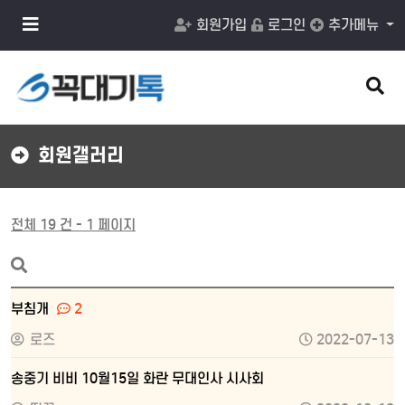
메
회원가입
로그인
추가메뉴
뉴
버
튼
검
색
버
튼
회원갤러리
전체 19 건 - 1 페이지
부침개
2
로즈
2022-07-13
송중기 비비 10월15일 화란 무대인사 시사회