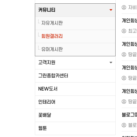
자비
커뮤니티
개인회생
자유게시판
최고
회원갤러리
개인회
유머게시판
땅끝
고객지원
개인회
그린종합카센터
땅끝
NEW도서
개인회생
땅끝
인테리어
블로그
꽃배달
블로
웹툰