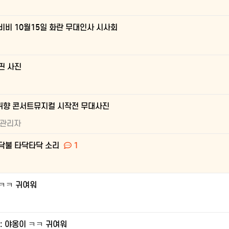
비비 10월15일 화란 무대인사 시사회
핀 사진
귀향 콘서트뮤지컬 시작전 무대사진
관리자
닥불 타닥타닥 소리
1
ㅋㅋ 귀여워
e: 야옹이 ㅋㅋ 귀여워