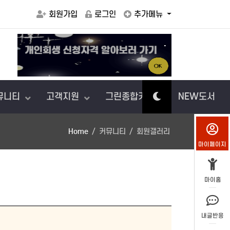
회원가입
로그인
추가메뉴
.
아이에게
뮤니티
고객지원
그린종합카센터
NEW도서
Home
커뮤니티
회원갤러리
마이페이지
마이홈
내글반응