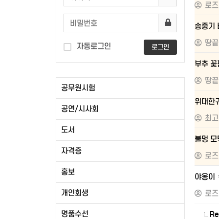
로즈
송중기 
땅끝
자동로그인
로그인
부추 꽃
땅끝
공무원시험
위대한
공연/시사회
최고
도서
불멍 모
자격증
로즈
홍보
야옹이 
개인회생
로즈
명품수선
R