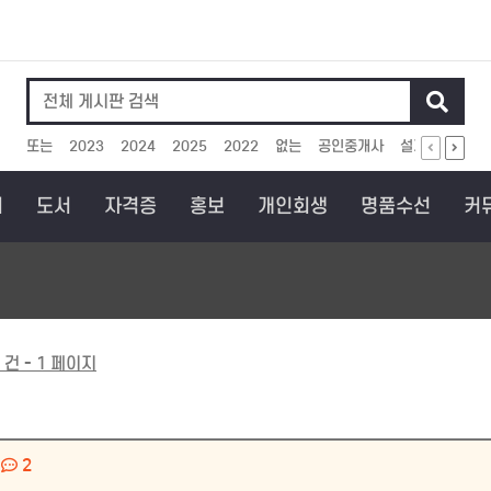
인기검색어
또는
2023
2024
2025
2022
없는
공인중개사
설계
보상
회
도서
자격증
홍보
개인회생
명품수선
커
 건 - 1 페이지
2