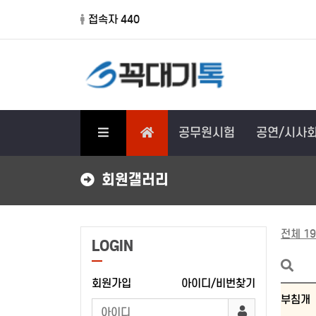
접속자 440
공무원시험
공연/시사
회원갤러리
전체 19
LOGIN
회원가입
아이디/비번찾기
부침개