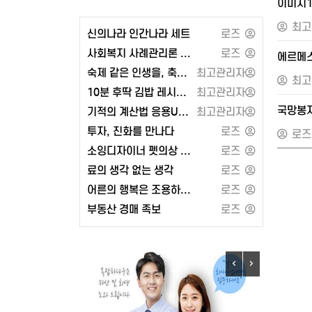
이미지
최고
신의나라 인간나라 세트
로즈
사회복지 사례관리론 - 공동체
로즈
에르메스
숙제 같은 인생을, 축제 같은 인생으로 또는 각자도생의 세계와 지정학
최고관리자
최고
10분 후딱 김밥 레시피 100 또는 2024 켈리 지텔프 G-POINT 33: 문법편
최고관리자
국망봉
기적의 계산법 응용UP 1학년 세트 또는 유대인의 상술
최고관리자
투자, 진화를 만나다
로즈
로즈
소잉디자이너 펫의상 강아지 옷 만들기 - 경춘사
로즈
료의 생각 없는 생각
로즈
어른의 행복은 조용하다 (페이지2북스)
로즈
부동산 경매 족보
로즈