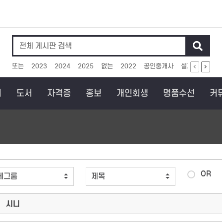
인기검색어
또는
2023
2024
2025
없는
2022
공인중개사
설계
아이에
회
도서
자격증
홍보
개인회생
명품수선
커
OR