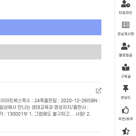
타임라인
관심게시판
팔로윙글
구독글
핀보드
아트북스쪽수 : 24쪽출판일 : 2020-12-26ISBN :
명 : 일상에서 만나는 생태교육과 영성저자/출판사 :
정가 : 130001부 1. 그럼에도 불구하고… 사랑! 2.
추천/비추