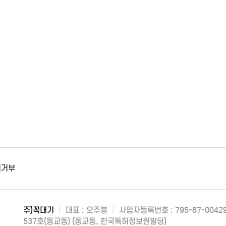
집거부
주)꼭대기
|
대표 : 오주봉
|
사업자등록번호 : 795-87-0042
537호(동교동) (동교동, 한국특허정보원빌딩)