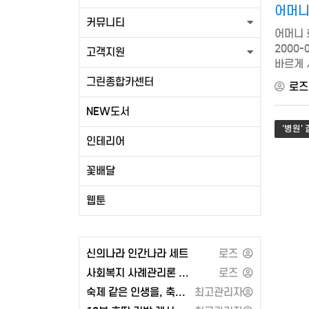
어머니
커뮤니티
어머니 
2000-
고객지원
바르게 사
[부모사랑
그린종합카센터
로즈
NEW도서
'병원'
인테리어
꽃배달
웹툰
신의나라 인간나라 세트
로즈
사회복지 사례관리론 - 공동체
로즈
숙제 같은 인생을, 축제 같은 인생으로 또는 각자도생의 세계와 지정학
최고관리자