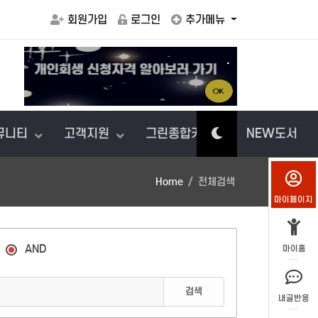
회원가입
로그인
추가메뉴
.
게
보상
뮤니티
고객지원
그린종합카센터
NEW도서
Home
전체검색
마이페이지
AND
마이홈
검색
내글반응