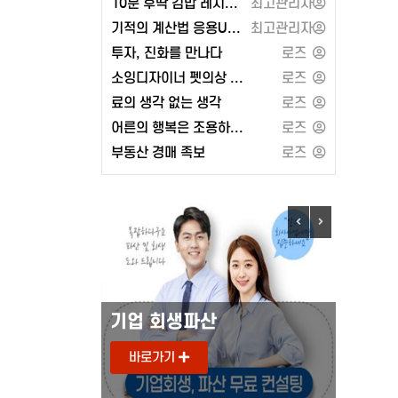
10분 후딱 김밥 레시피 100 또는 2024 켈리 지텔프 G-POINT 33: 문법편
최고관리자
기적의 계산법 응용UP 1학년 세트 또는 유대인의 상술
최고관리자
투자, 진화를 만나다
로즈
소잉디자이너 펫의상 강아지 옷 만들기 - 경춘사
로즈
료의 생각 없는 생각
로즈
어른의 행복은 조용하다 (페이지2북스)
로즈
부동산 경매 족보
로즈
기업 회생파산
도로안
바로가기
바로