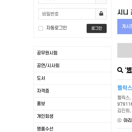
시니
게시판
자동로그인
로그인
공무원시험
공연/시사회
'
병
도서
펠릭스
자격증
펠릭스, 
홍보
9791
김진희, 
개인회생
장인정신
아리
명품수선