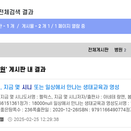
전체검색 결과
 -
1
개
/
게시물 -
2
개
1 / 1 페이지 열람 중
전체게시판
병원
2
원
' 게시판 내 결과
시니
, 지금 몇
또는 일상에서 만나는 생태교육과 영성
지금 몇 시니도서명 : 펠릭스, 지금 몇 시니저자/출판사 : 아네테 랑엔, 봄이
166151361정가 : 18000null 일상에서 만나는 생태교육과 영성도서
좋은땅쪽수 : 236쪽출판일 : 2020-12-26ISBN : 9791166490774
과 그리스도인 3. 열정 있는 자는 삶을 포기하지 않는다 4. 삶의 근…
엘
2025-02-25 12:29:38