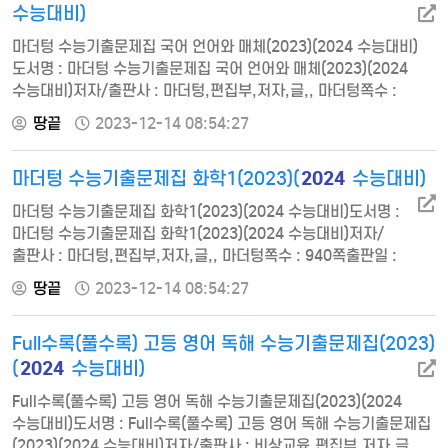
원리 01. 헌법의 의미와 의의…
수능대비)
마더텅 수능기출문제집 국어 언어와 매체(2023)(2024 수능대비)
도서명 : 마더텅 수능기출문제집 국어 언어와 매체(2023)(2024
수능대비)저자/출판사 : 마더텅,편집부,저자,글,, 마더텅쪽수 :
700쪽출판일 : 2022-12-01ISBN : 9791168591738정가 :
땅끝
2023-12-14 08:54:27
16900Ⅰ. 언어1. 개념 정리 및 연습 문제1) 음운2) 단어3) 문장4)
단어의 의미5) 어문 규정2. 음운1) 음운의 개념2) 음운의 변동3.
2024
마더텅 수능기출문제집 화학1(2023)(
수능대비)
단어1) 형태소와 단어2) 단어의 형성3) 품사4. 문장1) 문장 성분2)
문장의 짜임3) 문법 요소4…
마더텅 수능기출문제집 화학1(2023)(2024 수능대비)도서명 :
마더텅 수능기출문제집 화학1(2023)(2024 수능대비)저자/
출판사 : 마더텅,편집부,저자,글,, 마더텅쪽수 : 940쪽출판일 :
2022-12-01ISBN : 9791168591967정가 :
땅끝
2023-12-14 08:54:27
19900〈단원별〉Ⅰ. 화학의 첫걸음 1. 화학의 유용성 01
의식주와 화학 02 탄소 화합물의 유용성 2. 물질의 양과 화학
Full수록(풀수록) 고등 영어 독해 수능기출문제집(2023)
반응식 01 화학식량과 몰 02 화학 반응식 03 용액의 농도, 몰
농도Ⅱ. 원자의 세계1. 원자의 구조 01 원자의 구성 입자 02 현대
2024
(
수능대비)
원자 모…
Full수록(풀수록) 고등 영어 독해 수능기출문제집(2023)(2024
수능대비)도서명 : Full수록(풀수록) 고등 영어 독해 수능기출문제집
(2023)(2024 수능대비)저자/출판사 : 비상교육,편집부,저자,글,,