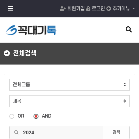
메
회원가입
로그인
추가메뉴
뉴
버
튼
검
색
버
튼
전체검색
OR
AND
검색