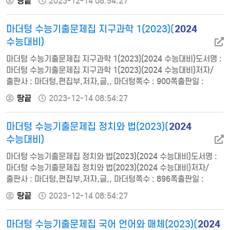
땅끝
2023-12-14 08:54:27
12-01ISBN : 9791188881895정가 : 15900기출문제 풀이
법운문 복합 : 15지문현대 산문 : 12지문고전 산문 : 12지문독서
2024
마더텅 수능기출문제집 지구과학 1(2023)(
part 1 : 13지문독서 part 2 : 13지문독서 part 3 : 13지문
수능대비)
마더텅 수능기출문제집 지구과학 1(2023)(2024 수능대비)도서명 :
마더텅 수능기출문제집 지구과학 1(2023)(2024 수능대비)저자/
출판사 : 마더텅,편집부,저자,글,, 마더텅쪽수 : 900쪽출판일 :
2022-12-01ISBN : 9791168591981정가 : 19900〈단원별〉
땅끝
2023-12-14 08:54:27
Ⅰ. 고체 지구의 변화 1. 지권의 변동 01. 대륙 이동과 판 구조론 02.
대륙의 분포와 변화 03. 맨틀 대류와 플룸 구조론 04. 변동대와
2024
마더텅 수능기출문제집 정치와 법(2023)(
화성암 2. 지구의 역사 01. 퇴적 구조와 환경 02. 지질 구조 03.
지사 해석 …
수능대비)
마더텅 수능기출문제집 정치와 법(2023)(2024 수능대비)도서명 :
마더텅 수능기출문제집 정치와 법(2023)(2024 수능대비)저자/
출판사 : 마더텅,편집부,저자,글,, 마더텅쪽수 : 896쪽출판일 :
2022-12-01ISBN : 9791168591936정가 : 19900특급 부록 -
땅끝
2023-12-14 08:54:27
정치와 법 핵심 법 조문 분석 특강 1. 민주 정치와 법 01. 정치의
의미와 기능 02. 법의 이념 2. 민주주의와 법치주의 01. 민주주의
2024
마더텅 수능기출문제집 국어 언어와 매체(2023)(
의미와 발전 과정 02. 민주주의와 법치주의 3. 헌법의 의의와 기본