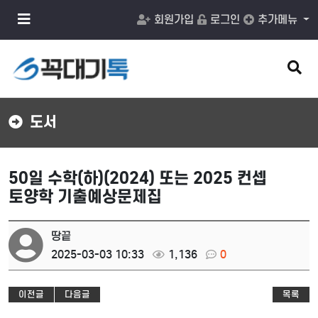
메
회원가입
로그인
추가메뉴
뉴
버
튼
검
색
버
튼
도서
50일 수학(하)(2024) 또는 2025 컨셉
토양학 기출예상문제집
땅끝
2025-03-03 10:33
1,136
0
이전글
다음글
목록