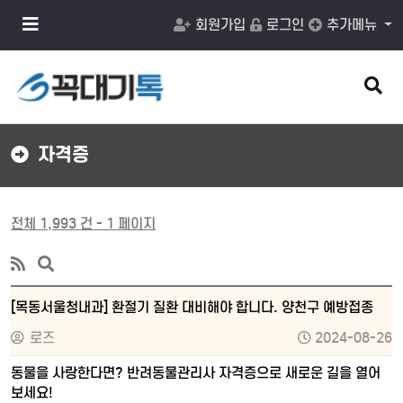
메
회원가입
로그인
추가메뉴
뉴
버
튼
검
색
버
튼
자격증
전체 1,993 건 - 1 페이지
[목동서울청내과] 환절기 질환 대비해야 합니다. 양천구 예방접종
로즈
2024-08-26
동물을 사랑한다면? 반려동물관리사 자격증으로 새로운 길을 열어
보세요!