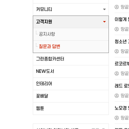
땅끝
커뮤니티
이렇게 
고객지원
땅끝
공지사항
청소년 
질문과 답변
땅끝
그린종합카센터
르코르뷔
NEW도서
땅끝
인테리어
레드 로
땅끝
꽃배달
노모경 
웹툰
땅끝