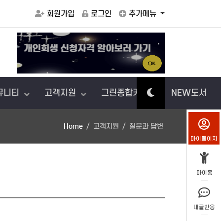
회원가입
로그인
추가메뉴
.
아이에게
뮤니티
고객지원
그린종합카센터
NEW도서
Home
고객지원
질문과 답변
마이페이지
마이홈
내글반응