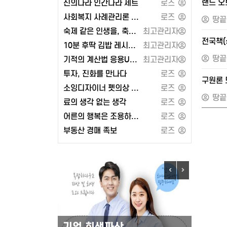
랜드 오브
신의나라 인간나라 세트
로즈
사회복지 사례관리론 - 공동체
로즈
땅끝
숙제 같은 인생을, 축제 같은 인생으로 또는 각자도생의 세계와 지정학
최고관리자
전국책(
10분 후딱 김밥 레시피 100 또는 2024 켈리 지텔프 G-POINT 33: 문법편
최고관리자
땅끝
기적의 계산법 응용UP 1학년 세트 또는 유대인의 상술
최고관리자
투자, 진화를 만나다
로즈
구원론 
소잉디자이너 펫의상 강아지 옷 만들기 - 경춘사
로즈
땅끝
료의 생각 없는 생각
로즈
어른의 행복은 조용하다 (페이지2북스)
로즈
부동산 경매 족보
로즈
기업 회생파산
도로안