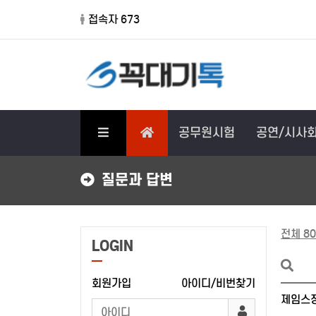
접속자 673
공무원시험
공연/시사
질문과 답변
전체 80
LOGIN
회원가입
아이디/비번찾기
제임스정