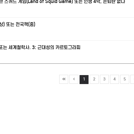
 스퀴드 게임(Land of Squid Game) 또는 인생 4막, 은퇴란 없다
상) 또는 전국책(중)
또는 세계철학사. 3: 근대성의 카르토그라피
1
2
3
4
5
전유도원
기업 회생파산