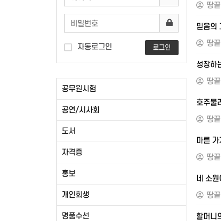
땅끝
믿음의 
땅끝
자동로그인
로그인
성장하는
땅끝
공무원시험
호주물리
공연/시사회
땅끝
도서
마른 가
자격증
땅끝
홍보
네 소원
개인회생
땅끝
명품수선
할머니의