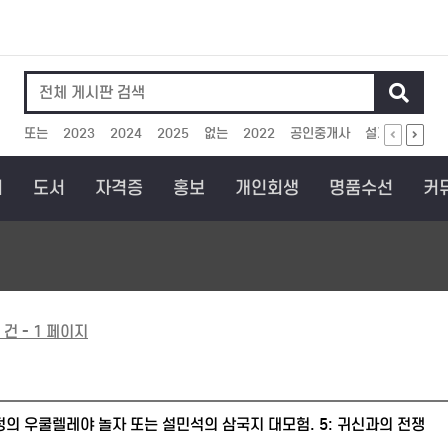
인기검색어
또는
2023
2024
2025
없는
2022
공인중개사
설계
보상
회
도서
자격증
홍보
개인회생
명품수선
커
 건 - 1 페이지
의 우쿨렐레야 놀자 또는 설민석의 삼국지 대모험. 5: 귀신과의 전쟁