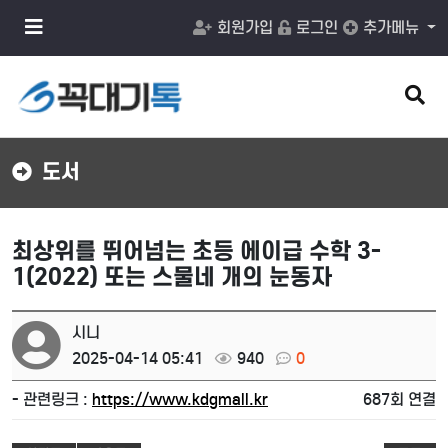
메
회원가입
로그인
추가메뉴
뉴
버
튼
검
색
버
튼
도서
최상위를 뛰어넘는 초등 에이급 수학 3-
1(2022) 또는 스물네 개의 눈동자
시니
2025-04-14 05:41
940
0
- 관련링크 :
https://www.kdgmall.kr
687회 연결