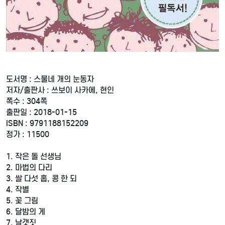
도서명 : 스물네 개의 눈동자
저자/출판사 : 쓰보이 사카에, 현인
쪽수 : 304쪽
출판일 : 2018-01-15
ISBN : 9791188152209
정가 : 11500
1. 작은 돌 선생님
2. 마법의 다리
3. 쌀 다섯 홉, 콩 한 되
4. 작별
5. 꽃 그림
6. 달밤의 게
7. 날갯짓