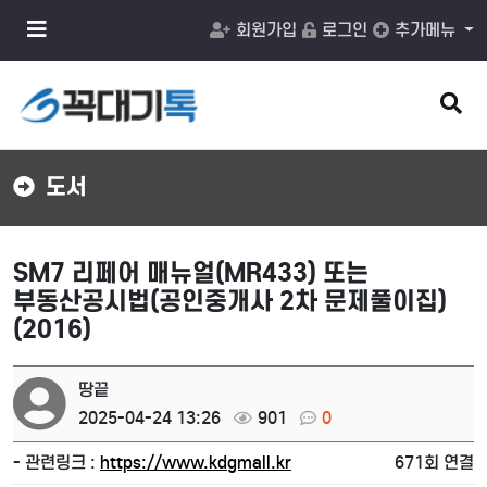
메
회원가입
로그인
추가메뉴
뉴
버
튼
검
색
버
튼
도서
SM7 리페어 매뉴얼(MR433) 또는
부동산공시법(공인중개사 2차 문제풀이집)
(2016)
땅끝
2025-04-24 13:26
901
0
- 관련링크 :
https://www.kdgmall.kr
671회 연결