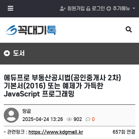
메
회원가입
로그인
추가메뉴
뉴
버
튼
검
색
버
튼
도서
에듀프로 부동산공시법(공인중개사 2차)
기본서(2016) 또는 예제가 가득한
JavaScript 프로그래밍
땅끝
2025-04-24 13:26
902
0
- 관련링크 :
https://www.kdgmall.kr
657회 연결