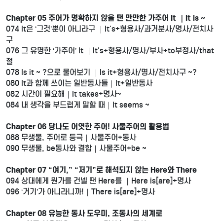
Chapter 05 주어가 명확하지 않을 땐 만만한 가주어 It ｜It is ~
074 It은 ‘그것’뿐이 아니라구 ｜It's+형용사/과거분사/명사/전치사
구
076 그 유명한 ‘가주어’ It ｜It's+형용사/명사/부사+to부정사/that
절
078 Is it ~ ?으로 물어보기 ｜Is it+형용사/명사/전치사구 ~?
080 It과 함께 쓰이는 일반동사들｜It+일반동사
082 시간이 필요해｜It takes+명사~
084 내 생각을 부드럽게 말할 때｜It seems ~
Chapter 06 당나도 어엿한 주어! 사물주어의 활용법
088 무생물, 주어로 등극｜사물주어+동사
090 무생물, be동사와 결합｜사물주어+be ~
Chapter 07 “여기,” “저기”로 해석되지 않는 Here와 There
094 상대에게 뭔가를 건넬 땐 Here를 ｜Here is[are]+명사
096 ‘거기’가 아니라니까!｜There is[are]+명사
Chapter 08 유능한 동사 도우미, 조동사의 세계로