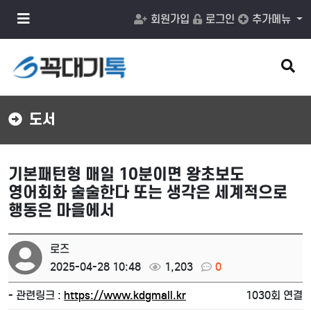
메
회원가입
로그인
추가메뉴
뉴
버
튼
검
색
버
튼
도서
기본패턴형 매일 10분이면 왕초보도
영어회화 술술한다 또는 생각은 세계적으로
행동은 마을에서
로즈
2025-04-28 10:48
1,203
0
- 관련링크 :
https://www.kdgmall.kr
1030회 연결