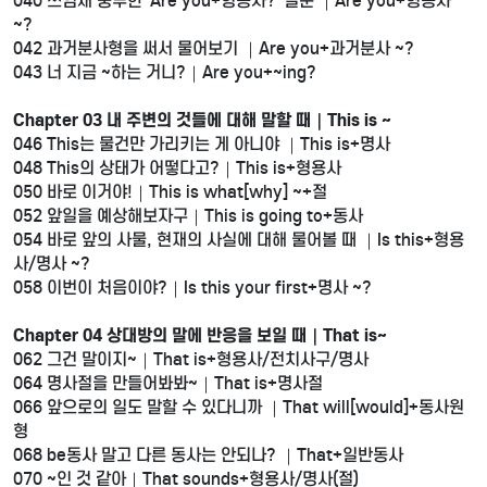
040 쓰임새 풍부한 ‘Are you+형용사?’ 질문 ｜Are you+형용사
~?
042 과거분사형을 써서 물어보기 ｜Are you+과거분사 ~?
043 너 지금 ~하는 거니?｜Are you+~ing?
Chapter 03 내 주변의 것들에 대해 말할 때｜This is ~
046 This는 물건만 가리키는 게 아니야 ｜This is+명사
048 This의 상태가 어떻다고?｜This is+형용사
050 바로 이거야!｜This is what[why] ~+절
052 앞일을 예상해보자구｜This is going to+동사
054 바로 앞의 사물, 현재의 사실에 대해 물어볼 때 ｜Is this+형용
사/명사 ~?
058 이번이 처음이야?｜Is this your first+명사 ~?
Chapter 04 상대방의 말에 반응을 보일 때｜That is~
062 그건 말이지~｜That is+형용사/전치사구/명사
064 명사절을 만들어봐봐~｜That is+명사절
066 앞으로의 일도 말할 수 있다니까 ｜That will[would]+동사원
형
068 be동사 말고 다른 동사는 안되나? ｜That+일반동사
070 ~인 것 같아｜That sounds+형용사/명사(절)