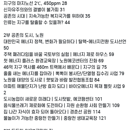
지구의 마지노선 2℃, 450ppm 28
신자유주의와의 결별이 불가피 31
공존의 시대 | 지속가능한 복지국가를 위하여 35
인류는 지구를 탈출할 수 있을까? 44
2부 공존의 도시, 노원
대한민국 에너지 정책, 변화가 필요하다 | 탈핵-에너지전환 도시선언
50
주택 패러다임을 바꿀 국토부의 실험 | 에너지 제로 하우스 59
첫 에너지 플러스 환경교육장 | 노원에코센터의 진화 69
46억 지구 역사를 460m 트랙에서 배운다 | 지구의 길 75
줄줄 새는 에너지를 잡아라 | 뽁뽁이 봉사단/단열형 집수리 사업 79
노원을 태양의 도시로 | 햇빛과 바람 발전협동조합 84
아파트 애물단지가 난방 효자 되다 | 바이오에너지 목재 펠릿 사업 9
2
도시농업이 새로운 미래다 | 도시텃밭, 에코팜센터 101
음식물쓰레기 제로화에 도전하다 | 자원 순환형 사회 만들기 109
집 나간 자식이 효자 되어 돌아오다 | 경춘선 공원 114
물놀이가 가능한 중랑천 만들기 | 중랑천 생태교육장 121