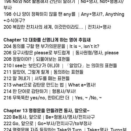
196 No와 Not 활용해서 간단히 말하기 ｜No+명사, Not+형용사/
부사
198 수나 양이 정확하지 않을 땐 any를 ｜Any+명사?, Anything
+수식어구?
200 복잡한 전치사의 세계, 이것만이라도…｜전치사+명사
Chapter 12 대화를 신명나게 하는 영어 추임새
204 동의를 구할 땐 부가의문문을｜It is ~, isn't it?
206 요구사항은 please로 부드럽게 ｜동사원형/명사, please
208 정말이야?｜되물어보는 표현들
210 I see는 ‘보인다’가 아니야 ｜「알았다」는 의미의 표현들
211 알았어, 그렇게 할게｜동의하는 표현들
212 말 꺼내기｜서두를 떼는 표현들
213 what으로 감탄문 만드는 법｜What a+명사!
214 한 단어로 감탄하기｜형용사/부사!
216 무뚝뚝한 yes/no, 한마디만 더 ｜Yes, ~ /No, ~
Chapter 13 명령문을 만들려면 동사, 앞으로~
220 Be동사, 앞으로｜Be+형용사/명사/전치사구
222 Go, 앞으로｜Go+부사/전치사구/to부정사
224 명령문에 자주 등장하는 Take와 Turn ｜Take+명사, Turn+부