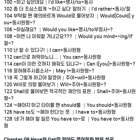
100 ~하고 싶은데요｜I'd like+명사/to+동사
102 좀 더 조심스럽게 ‘~하고 싶다’ 말하기 ｜I'd rather+동사/절
104 부탁할 땐 예의바르게 Would로 물어보자 ｜Would[Could] y
ou+동사원형~?
106 ~하실래요? ｜Would you like+명사/to부정사~?
108 ~하면 나 미워할 거냐고요??? ｜Would you mind+~ing/if
절~?
110 난 할 수 있다구!｜I can+동사원형
112 can으로 허락하노니…｜You can+동사원형
114 can이 이런 것까지 해줘도 되냐구~｜Can I[you]+동사원형~?
116 윤허해주시옵소서~｜May I+동사원형~?
118 꼭 그렇게 하고야 말겠어｜주어+will+동사원형
120 Will로 의향 물어보기｜Will+주어+동사원형~?
122 Shall로 물어보면 적극적인 제안의 표현 ｜Shall+주어+동사원
형~?
124 ‘~해야지’하고 타이를 땐 should를 ｜You should+동사원형
126 have to도 ‘~해야 한다’는 뜻 ｜I have to+동사원형
128 ‘네’가 해야 할 일은 You have to~로 ｜You have to+동사원
형
Chapter 09 Have와 Get만 알아도 영어회화 반은 성공