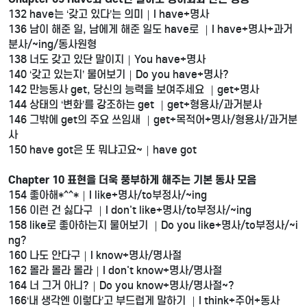
132 have는 ‘갖고 있다’는 의미｜I have+명사
136 남이 해준 일, 남에게 해준 일도 have로 ｜I have+명사+과거
분사/~ing/동사원형
138 너도 갖고 있단 말이지｜You have+명사
140 ‘갖고 있는지’ 물어보기｜Do you have+명사?
142 만능동사 get, 당신의 능력을 보여주세요 ｜get+명사
144 상태의 ‘변화’를 강조하는 get ｜get+형용사/과거분사
146 그밖에 get의 주요 쓰임새 ｜get+목적어+명사/형용사/과거분
사
150 have got은 또 뭐냐고요~｜have got
Chapter 10 표현을 더욱 풍부하게 해주는 기본 동사 모음
154 좋아해*^^*｜I like+명사/to부정사/~ing
156 이런 건 싫다구 ｜I don't like+명사/to부정사/~ing
158 like로 좋아하는지 물어보기 ｜Do you like+명사/to부정사/~i
ng?
160 나도 안다구｜I know+명사/명사절
162 몰라 몰라 몰라｜I don't know+명사/명사절
164 너 그거 아니?｜Do you know+명사/명사절~?
166‘내 생각엔 이렇다’고 부드럽게 말하기 ｜I think+주어+동사