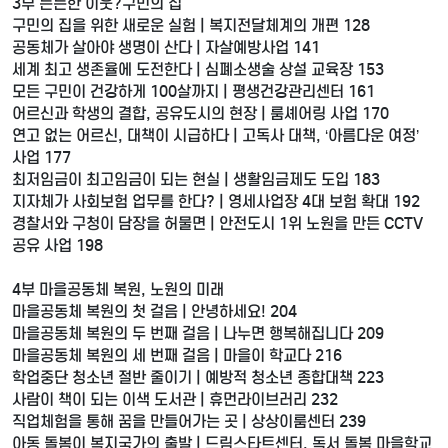
3부 든든한 이웃?구민의 집
구민의 집을 위한 새로운 실험 | 복지전달체계의 개편 128
공동체가 살아야 생명이 산다 | 자살예방사업 141
세계 최고 생존율에 도전한다 | 심폐소생술 상설 교육장 153
모든 구민이 건강하게 100살까지 | 평생건강관리센터 161
어르신과 학생의 결합, 공유도시의 현장 | 룸셰어링 사업 170
연고 없는 어르신, 대책이 시급하다 | 고독사 대책, ‘아름다운 여정’
사업 177
최저임금이 최고임금이 되는 현실 | 생활임금제도 도입 183
지자체가 사회보험 업무를 한다? | 영세사업장 4대 보험 확대 192
경찰서와 구청이 담장을 허물면 | 안전도시 1위 노원을 만든 CCTV
공유 사업 198
4부 마을공동체 복원, 노원의 미래
마을공동체 복원의 첫 걸음 | 안녕하세요! 204
마을공동체 복원의 두 번째 걸음 | 나누면 행복해집니다 209
마을공동체 복원의 세 번째 걸음 | 마을이 학교다 216
학업중단 청소년 절반 줄이기 | 예방적 청소년 종합대책 223
사람이 책이 되는 이색 도서관 | 휴먼라이브러리 232
직업체험을 통해 꿈을 만들어가는 곳 | 상상이룸센터 239
아동 돌봄이 복지국가의 출발 | 드림스타트센터, 독서 돌봄 마을학교