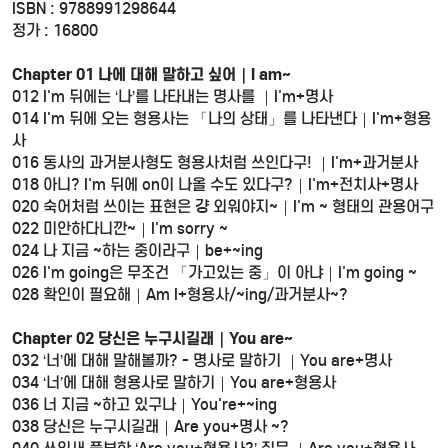
ISBN : 9788991298644
정가 : 16800
Chapter 01 나에 대해 말하고 싶어｜I am~
012 I'm 뒤에는 ‘나’를 나타내는 명사를 ｜I'm+명사
014 I'm 뒤에 오는 형용사는 「나의 상태」를 나타낸다｜I'm+형용
사
016 동사의 과거분사형도 형용사처럼 쓰인다구! ｜I'm+과거분사
018 아니? I'm 뒤에 on이 나올 수도 있다구?｜I'm+전치사+명사
020 숙어처럼 쓰이는 표현은 걍 외워야지~｜I'm ~ 형태의 관용어구
022 미안하다니깐~｜I'm sorry ~
024 나 지금 ~하는 중이라구｜be+~ing
026 I'm going은 무조건 「가고있는 중」이 아냐｜I'm going ~
028 확인이 필요해｜Am I+형용사/~ing/과거분사~?
Chapter 02 당신은 누구시길래｜You are~
032 ‘너’에 대해 말해볼까? - 명사로 말하기 ｜You are+명사
034 ‘너’에 대해 형용사로 말하기｜You are+형용사
036 너 지금 ~하고 있구나｜You're+~ing
038 당신은 누구시길래｜Are you+명사 ~?