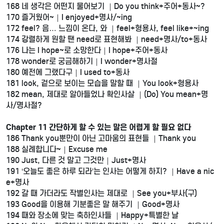
168 네 생각은 어떤지 물어보기 ｜Do you think+주어+동사~?
170 즐거웠어~｜I enjoyed+명사/~ing
172 feel? 음… 느낌이 온다, 와 ｜feel+형용사, feel like+~ing
174 강렬하게 원할 땐 need로 표현해봐 ｜need+명사/to+동사
176 나는 I hope~로 소망한다｜I hope+주어+동사
178 wonder로 궁금해하기｜I wonder+명사절
180 예전에 그랬다구｜I used to+동사
181 look, 겉으로 보이는 모습을 말할 때 ｜You look+형용사
182 mean, 제대로 알아들었나 확인사살 ｜(Do) You mean+명
사/명사절?
Chapter 11 간단하게 할 수 있는 말은 어렵게 할 필요 없다
186 Thank you뿐만이 아닌 고마움의 표현들 ｜Thank you
188 실례합니다~｜Excuse me
190 Just, 다른 것 말고 그것만｜Just+명사
191 ‘오늘도 좋은 하루 되라’는 인사는 어떻게 하지? ｜Have a nic
e+명사
192 갈 때 가더라도 작별인사는 제대로 ｜See you+부사(구)
193 Good을 이용해 기분좋은 말 해주기 ｜Good+명사
194 때와 장소에 맞는 축하인사들 ｜Happy+특별한 날