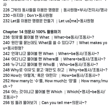
사
226 그밖의 동사들을 이용한 명령문 ｜동사원형+부사/전치사/명사
230 ~하지마｜Don't+동사원형
232 Let을 이용한 명령문 만들기 ｜Let us[me]+동사원형
Chapter 14 의문사 100% 활용하기
236 ‘정체’를 물어볼 땐 What ｜What+be동사/조동사~?
240 ‘원인’을 묻는데도 What을 쓸 수 있다구? ｜What makes yo
u+동사원형?
242 ‘언제’냐고 물어볼 땐 When ｜When+be동사/조동사~?
244 ‘어디’냐고 물어볼 땐 Where를 ｜Where+be동사/조동사~?
246 ‘누구’냐고 물어볼 땐 Who를 ｜Who+be동사/조동사~?
248 Why로 ‘이유’도 묻고 ‘제안’도 하고 ｜Why+be동사/조동사~?
250 How는 ‘어떻게,’ 혹은 ‘어떤지’ ｜How+be동사/조동사~?
252 How many는 ‘수’를, How much는 ‘양’을 ｜How many/mu
ch ~?
254 ‘어느 것’이냐고 물어볼 땐 Which ｜Which(+명사)+be동사/
조동사~?
256 빙 돌려 물어보기 ｜Can you tell me+의문사~?