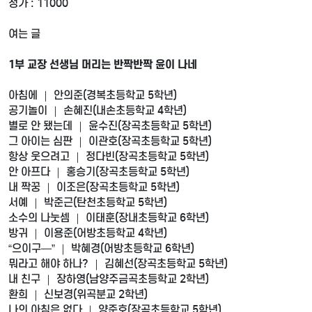
정가 : 11000
여는 글
1부 교장 선생님 머리는 반짝반짝 윤이 나네
아침에 ｜ 안의준(경복초등학교 5학년)
공기놀이 ｜ 손혜진(내손초등학교 4학년)
별로 안 됐는데 ｜ 윤수진(장곡초등학교 5학년)
그 아이는 심판 ｜ 이관호(장곡초등학교 5학년)
항상 웃으려고 ｜ 정다빈(장곡초등학교 5학년)
안 아프다 ｜ 홍승기(장곡초등학교 5학년)
내 짝꿍 ｜ 이조은(장곡초등학교 5학년)
서예 ｜ 박준근(탄천초등학교 5학년)
소수의 나눗셈 ｜ 이태훈(장내초등학교 6학년)
방귀 ｜ 이용준(어방초등학교 4학년)
“으이구―” ｜ 박혜경(어방초등학교 6학년)
뭐라고 해야 하나? ｜ 김혜선(장곡초등학교 5학년)
내 친구 ｜ 장하영(남양주금곡초등학교 2학년)
환희 ｜ 신보경(위곡분교 2학년)
나의 아침은 없다 ｜ 양준호(장곡초등학교 5학년)