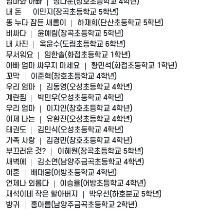
엄마와 아빠 ｜ 정다운(창호초등학교 4학년)
내 돈 ｜ 이민지(장곡초등학교 5학년)
똥 누다 잠든 새롬이 ｜ 하재희(단산초등학교 5학년)
비싸다 ｜ 윤예림(장곡초등학교 5학년)
내 사진 ｜ 옥윤수(도림초등학교 6학년)
무서워요 ｜ 임한솔(화접초등학교 1학년)
아빠 엄마 싸우지 마세요 ｜ 황민석(화접초등학교 1학년)
꼬막 ｜ 이준혁(창호초등학교 4학년)
우리 엄마 ｜ 김동영(오성초등학교 4학년)
계란찜 ｜ 박민우(오성초등학교 4학년)
우리 엄마 ｜ 이지인(창호초등학교 4학년)
이제 나는 ｜ 유환진(오성초등학교 4학년)
태권도 ｜ 김민식(오성초등학교 4학년)
가족 사랑 ｜ 김경민(창호초등학교 4학년)
부끄러운 것? ｜ 이혜원(장곡초등학교 5학년)
새벽에 ｜ 김소연(남양주금곡초등학교 4학년)
이혼 ｜ 배대웅(어방초등학교 4학년)
언제나 외롭다 ｜ 이승율(어방초등학교 4학년)
재석이네 작은 할아버지 ｜ 박우선(하호분교 5학년)
방귀 ｜ 홍아름(남양주금곡초등학교 2학년)