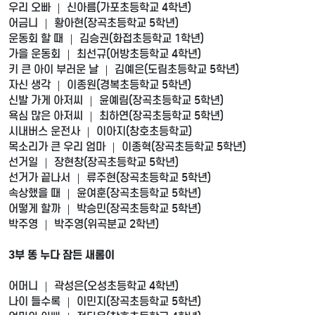
우리 오빠 ｜ 신아름(가포초등학교 4학년)
어금니 ｜ 황아현(장곡초등학교 5학년)
운동회 할 때 ｜ 김승권(화접초등학교 1학년)
가을 운동회 ｜ 최선규(어방초등학교 4학년)
키 큰 아이 부러운 날 ｜ 김예은(도림초등학교 5학년)
자신 생각 ｜ 이종원(경복초등학교 5학년)
신발 가게 아저씨 ｜ 윤예림(장곡초등학교 5학년)
욕심 많은 아저씨 ｜ 최하연(장곡초등학교 5학년)
시내버스 운전사 ｜ 이아지(창호초등학교)
목소리가 큰 우리 엄마 ｜ 이종혁(장곡초등학교 5학년)
선거일 ｜ 장현창(장곡초등학교 5학년)
선거가 끝나서 ｜ 류주현(장곡초등학교 5학년)
속상했을 때 ｜ 윤여훈(장곡초등학교 5학년)
어떻게 할까 ｜ 박승민(장곡초등학교 5학년)
박주영 ｜ 박주영(위곡분교 2학년)
3부 똥 누다 잠든 새롬이
어머니 ｜ 곽성은(오성초등학교 4학년)
나이 들수록 ｜ 이민지(장곡초등학교 5학년)