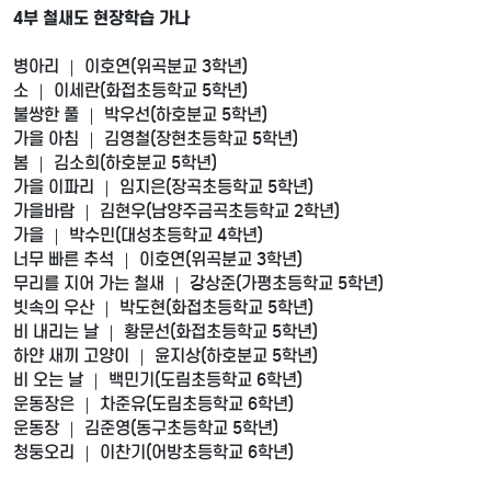
4부 철새도 현장학습 가나
병아리 ｜ 이호연(위곡분교 3학년)
소 ｜ 이세란(화접초등학교 5학년)
불쌍한 풀 ｜ 박우선(하호분교 5학년)
가을 아침 ｜ 김영철(장현초등학교 5학년)
봄 ｜ 김소희(하호분교 5학년)
가을 이파리 ｜ 임지은(장곡초등학교 5학년)
가을바람 ｜ 김현우(남양주금곡초등학교 2학년)
가을 ｜ 박수민(대성초등학교 4학년)
너무 빠른 추석 ｜ 이호연(위곡분교 3학년)
무리를 지어 가는 철새 ｜ 강상준(가평초등학교 5학년)
빗속의 우산 ｜ 박도현(화접초등학교 5학년)
비 내리는 날 ｜ 황문선(화접초등학교 5학년)
하얀 새끼 고양이 ｜ 윤지상(하호분교 5학년)
비 오는 날 ｜ 백민기(도림초등학교 6학년)
운동장은 ｜ 차준유(도림초등학교 6학년)
운동장 ｜ 김준영(동구초등학교 5학년)
청둥오리 ｜ 이찬기(어방초등학교 6학년)