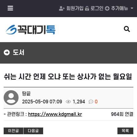
메
회원가입
로그인
추가메뉴
뉴
버
튼
검
색
버
튼
도서
쉬는 시간 언제 오냐 또는 상사가 없는 월요일
땅끝
2025-05-09 07:09
1,294
0
- 관련링크 :
https://www.kdgmall.kr
964회 연결
이전글
다음글
목록