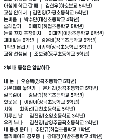
아침에 학교 갈 때 ｜ 김현우(하호분교 5학년)
교실 안에서 ｜김민영(가평초등학교 5학년)
눈싸움 ｜ 박수민(대성초등학교 4학년)
술래잡기 ｜ 이예지(화접초등학교 5학년)
눈물 꼬지 포장마차 ｜ 이재민(어방초등학교 6학년)
재미없는 6학년 ｜ 강은비(장곡초등학교 6학년)
1학년 달리기 ｜ 이종혁(장곡초등학교 5학년)
교장 선생님 ｜ 조보경(동구초등학교 5학년)
2부 내 동생은 얍삽하다
내 눈 ｜ 오승택(장곡초등학교 5학년)
가운데에 놓던가 ｜ 윤세라(장곡초등학교 5학년)
걸음걸이 ｜ 강보람(장곡초등학교 5학년)
헛웃음 ｜ 이일이(장곡초등학교 5학년)
시험 ｜ 최종선(탄천초등학교 5학년)
지루한 날 ｜ 김진영(소양초등학교 3학년)
우리 누나 ｜ 김찬영(남양주금곡초등학교 2학년)
내 동생 운다 ｜ 추민규(화접초등학교 1학년)
엘리베이터 공포증 ｜ 강태경(어방초등학교 4학년)