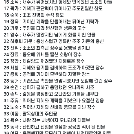
16 조식 : 재주가 뛰어났지만 형제와 반목했던 조조의 아들
17 곽가 : 계책과 판단력이 뛰어나고 주도면밀한 참모
18 순욱 : 조조 진영의 수석 참모
19 정욱 : 기이한 계략을 만들어내는 뛰어난 지략가
20 가후 : 주인을 따라 변신했던 생존의 고수
21 양수 : 재주가 많았지만 남에게 화를 끼친 인물
22 하후씨 가문 : 충성스럽고 영특한 조조 가문의 충신
23 전위 : 조조의 최측근 장수로 용맹을 떨치다
24 장료 : 동오에 위세를 떨친 호랑이 장수
25 장합 : 제갈량도 꺼려했던 지혜로운 장수
26 서황 : 지혜와 용기를 겸비하여 조조가 아꼈던 장수
27 종회 : 공적에 기대어 모반하다 자멸한 장수
28 등애 : 기습으로 촉한을 멸망시켰지만 모함에 걸린 장수
29 손견 : 성미가 급하고 용맹했던 오나라의 시조
30 손책 : 강동을 평정하고 오나라의 기틀을 세우다
31 주유 : 뛰어난 지혜와 계략을 지녔으나 요절한 영웅
32 노숙 : 뛰어난 지혜와 선비의 풍모를 지닌 장수
33 여몽 : 괄목상대의 주인공
34 육손 : 사람 잡는 서생이자 오나라의 대들보
35 동탁 : 잔인하고 전횡을 일삼아 공공의 적이 된 인물
36 여포 : 용맹했지만 무모하고 언행이 제멋대로였던 인물