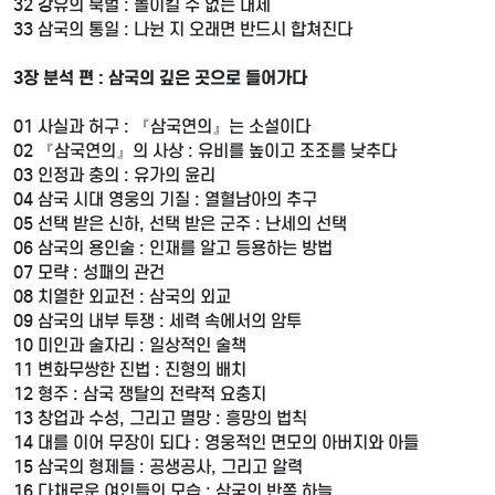
32 강유의 북벌 : 돌이킬 수 없는 대세
33 삼국의 통일 : 나뉜 지 오래면 반드시 합쳐진다
3장 분석 편 : 삼국의 깊은 곳으로 들어가다
01 사실과 허구 : 『삼국연의』는 소설이다
02 『삼국연의』의 사상 : 유비를 높이고 조조를 낮추다
03 인정과 충의 : 유가의 윤리
04 삼국 시대 영웅의 기질 : 열혈남아의 추구
05 선택 받은 신하, 선택 받은 군주 : 난세의 선택
06 삼국의 용인술 : 인재를 알고 등용하는 방법
07 모략 : 성패의 관건
08 치열한 외교전 : 삼국의 외교
09 삼국의 내부 투쟁 : 세력 속에서의 암투
10 미인과 술자리 : 일상적인 술책
11 변화무쌍한 진법 : 진형의 배치
12 형주 : 삼국 쟁탈의 전략적 요충지
13 창업과 수성, 그리고 멸망 : 흥망의 법칙
14 대를 이어 무장이 되다 : 영웅적인 면모의 아버지와 아들
15 삼국의 형제들 : 공생공사, 그리고 알력
16 다채로운 여인들의 모습 : 삼국의 반쪽 하늘