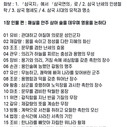
화보 : 1. 『삼국지』에서 『삼국연의』로 / 2. 삼국 난세의 인생철
학 / 3. 삼국 형세도 / 4. 삼국 시대의 유적과 명소
1장 인물 편 : 매실을 안주 삼아 술을 데우며 영웅을 논하다
01 유비 : 관대하고 어질며 의로운 성인군자
02 제갈량 : 몸을 숙이고 정성을 다한 지혜의 화신
03 조조 : 문무를 겸한 난세의 효웅
04 관우 : 의리가 하늘을 찌르는 충성과 용맹의 무성
05 장비 : 용기와 의리, 거침 속에 세심함을 갖춘 촉한의 장수
06 손권 : 용인술에 능했던 강동의 맹주
07 유선 : 무능하고, 쾌락에 빠져 나라를 잊어버린 군주
08 조운 : 용맹함과 덕을 갖춘 뛰어난 장수
09 황충 : 삼군을 호령하며 노익장을 과시한 촉한의 장수
10 마초 : 문무를 겸비한 탁월한 웅장
11 위연 : 강직함을 지닌 반골 기질의 무장
12 강유 : 제갈량의 뜻을 계승한 무장
13 방통 : 계략으로 서천을 취하고 요절한 촉한의 모신
14 법정 : 순식간에 사라진 서촉의 기인
15 조비 : 한나라를 빼앗아 자립한 위나라 황제