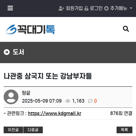
메
회원가입
로그인
추가메뉴
뉴
버
튼
검
색
버
튼
도서
나관중 삼국지 또는 강남부자들
땅끝
2025-05-09 07:09
1,163
0
- 관련링크 :
https://www.kdgmall.kr
876회 연결
이전글
다음글
목록