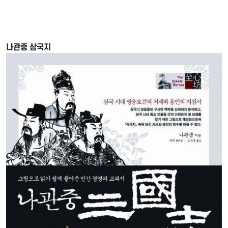
나관중 삼국지