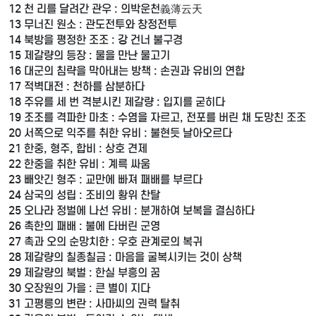
12 천 리를 달려간 관우 : 의박운천義薄云天
13 무너진 원소 : 관도전투와 창정전투
14 북방을 평정한 조조 : 강 건너 불구경
15 제갈량의 등장 : 물을 만난 물고기
16 대군의 침략을 막아내는 방책 : 손권과 유비의 연합
17 적벽대전 : 천하를 삼분하다
18 주유를 세 번 격분시킨 제갈량 : 입지를 굳히다
19 조조를 격파한 마초 : 수염을 자르고, 전포를 버린 채 도망친 조조
20 서쪽으로 익주를 취한 유비 : 불현듯 날아오르다
21 한중, 형주, 합비 : 상호 견제
22 한중을 취한 유비 : 계륵 싸움
23 빼앗긴 형주 : 교만에 빠져 패배를 부르다
24 삼국의 성립 : 조비의 황위 찬탈
25 오나라 정벌에 나선 유비 : 분개하여 보복을 결심하다
26 촉한의 패배 : 불에 타버린 군영
27 촉과 오의 순망치한 : 우호 관계로의 복귀
28 제갈량의 칠종칠금 : 마음을 굴복시키는 것이 상책
29 제갈량의 북벌 : 한실 부흥의 꿈
30 오장원의 가을 : 큰 별이 지다
31 고평릉의 변란 : 사마씨의 권력 탈취