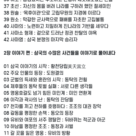
37 초선 : 자신의 몸을 버려 나라를 구하려 했던 절세미인
38 원술 : ‘목후이관’으로 고립무원의 지경에 이르다
39 원소 : 막강한 군사력으로 패배를 자초한 고집불통
40 사마의 : 노련하고 치밀하게 진나라의 기반을 세우다
41 사마소 형제 : 겉으로 드러난 정권 찬탈의 야욕
42 사마염 : 삼국 분쟁의 마지막 승리자
2장 이야기 편 : 삼국의 수많은 사건들을 이야기로 풀어내다
01 삼국 이야기의 시작 : 황천당립黃天當立
02 주요 인물의 등장 : 도원결의
03 군벌의 득세와 혼란의 시작 : 동탁의 전횡
04 제후들의 동탁 토벌 실패 : 서로 다른 생각들
05 영웅호걸도 넘기 힘든 미인계 : 미인 연환계
06 이각과 곽사의 난 : 동탁의 잔당들
07 천자를 끼고 천하를 호령하다 : 조조의 대권 장악
08 강동을 평정한 손책 : 동오의 등장
09 유비와 여포의 서주 쟁탈전 : 뒤바뀌는 적군과 아군
10 하남을 평정한 조조 : 동정과 서벌
11 갈 곳을 잃은 영웅 : 유비의 방황