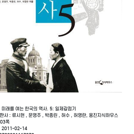
: 미래를 여는 한국의 역사. 5: 일제강점기
판사 : 류시현 , 문영주 , 박종린 , 허수 , 허영란, 웅진지식하우스
303쪽
 2011-02-14