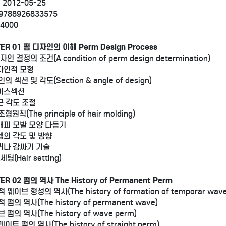
 2012-05-25
 9788926833575
14000
ER 01 펌 디자인의 이해 Perm Design Process
자인 결정의 조건(A condition of perm design determination)
디자인적 모형
인의 섹션 및 각도(Section & angle of design)
베이스섹션
모근 각도 조절
형원칙(The principle of hair molding)
두개피 모발 모양 다듬기
스템의 각도 및 방향
말거나 감싸기 기술
세팅(Hair setting)
ER 02 펌의 역사 The History of Permanent Perm
회생파산
도로안전유도원
적 웨이브 형성의 역사(The history of formation of temporar wave
적 펌의 역사(The history of permanent wave)
가기
바로가기
브 펌의 역사(The history of wave perm)
이트 펌의 역사(The history of straight perm)