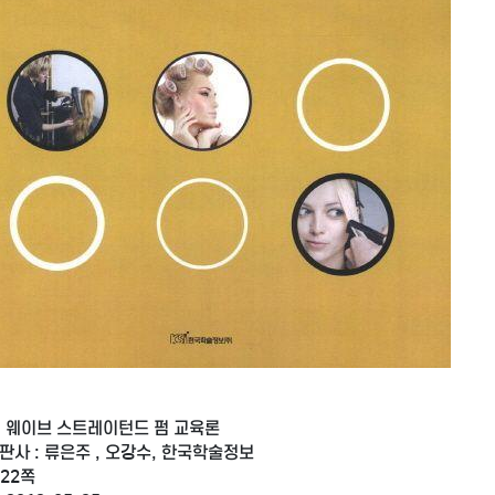
: 웨이브 스트레이턴드 펌 교육론
판사 : 류은주 , 오강수, 한국학술정보
122쪽