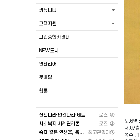
커뮤니티
고객지원
그린종합카센터
NEW도서
인테리어
꽃배달
웹툰
신의나라 인간나라 세트
로즈
도서명 
사회복지 사례관리론 - 공동체
로즈
저자/출
숙제 같은 인생을, 축제 같은 인생으로 또는 각자도생의 세계와 지정학
최고관리자
쪽수 : 