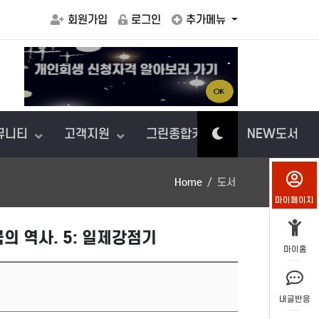
회원가입
로그인
추가메뉴
.
아이에게
뮤니티
고객지원
그린종합카센터
NEW도서
Home
도서
마이페이지
의 역사. 5: 일제강점기
마이홈
내글반응