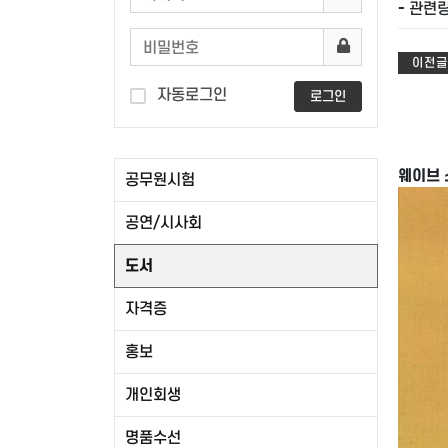
- 관련링
이전글
자동로그인
로그인
웨이브 
공무원시험
공연/시사회
도서
자격증
홍보
개인회생
명품수선