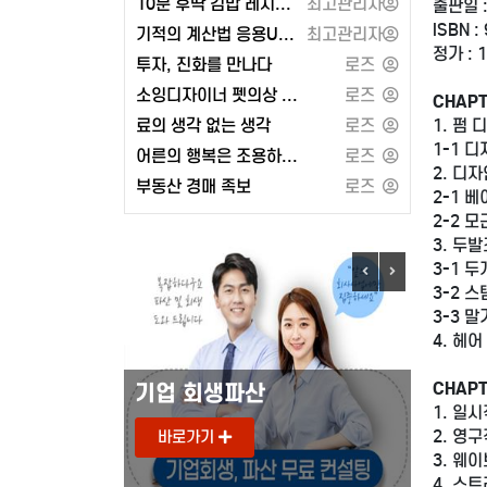
10분 후딱 김밥 레시피 100 또는 2024 켈리 지텔프 G-POINT 33: 문법편
최고관리자
출판일 :
ISBN :
기적의 계산법 응용UP 1학년 세트 또는 유대인의 상술
최고관리자
정가 : 
투자, 진화를 만나다
로즈
소잉디자이너 펫의상 강아지 옷 만들기 - 경춘사
로즈
CHAPT
1. 펌 디
료의 생각 없는 생각
로즈
1-1 
어른의 행복은 조용하다 (페이지2북스)
로즈
2. 디자
부동산 경매 족보
로즈
2-1 
2-2 
3. 두발조
3-1 
3-2 
3-3 
4. 헤어 
CHAPT
도로안전유도원
기업 
1. 일시
2. 영구
바로가기
바로
3. 웨이
4. 스트레