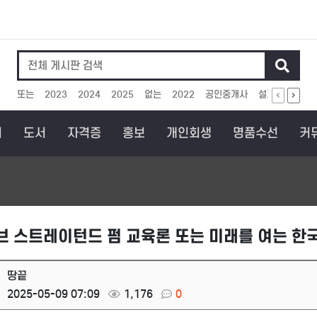
인기검색어
또는
2023
2024
2025
없는
2022
공인중개사
설계
보상
회
도서
자격증
홍보
개인회생
명품수선
커
브 스트레이턴드 펌 교육론 또는 미래를 여는 한국
땅끝
2025-05-09 07:09
1,176
0