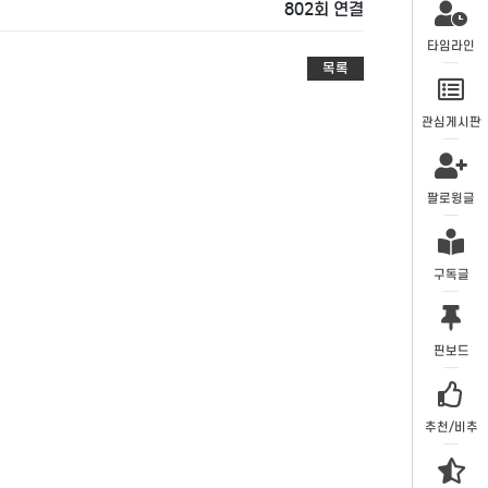
802회 연결
타임라인
목록
관심게시판
팔로윙글
구독글
핀보드
추천/비추