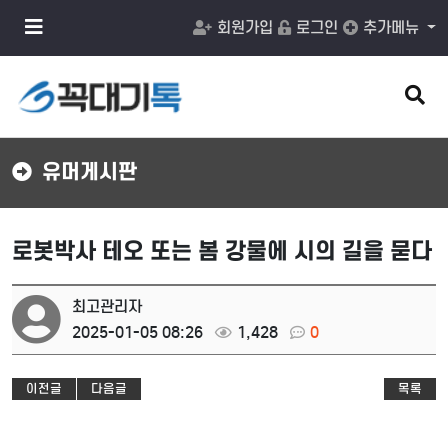
메
회원가입
로그인
추가메뉴
뉴
버
튼
검
색
버
튼
유머게시판
로봇박사 테오 또는 봄 강물에 시의 길을 묻다
최고관리자
2025-01-05 08:26
1,428
0
이전글
다음글
목록