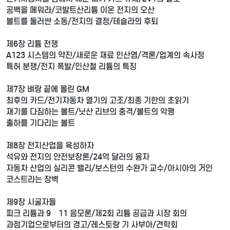
공백을 메워라/코발트산리튬 이온 전지의 오산
볼트를 둘러싼 소동/전지의 결정/테슬라의 후퇴
제6장 리튬 전쟁
A123 시스템의 약진/새로운 재료 인산염/격론/업계의 속사정
특허 분쟁/전지 폭발/인산철 리튬의 특징
제7장 벼랑 끝에 몰린 GM
최후의 카드/전기자동차 열기의 고조/최종 기한의 초읽기
재기를 다짐하는 볼트/닛산 리브의 충격/볼트의 악평
출하를 기다리는 볼트
제8장 전지산업을 육성하자
석유와 전지의 안전보장론/24억 달러의 융자
자동차 산업의 실리콘 밸리/보스턴의 수완가 교수/아시아의 거인
코스트라는 장벽
제9장 시굴자들
피크 리튬과 9ㆍ11 음모론/제2회 리튬 공급과 시장 회의
과점기업으로부터의 경고/레스토랑 기 사부아/견학회