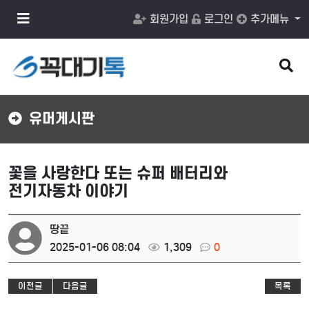
메
회원가입
로그인
추가메뉴
뉴
버
튼
검
색
버
튼
유머게시판
꽃을 사랑한다 또는 슈퍼 배터리와
전기자동차 이야기
땅끝
2025-01-06 08:04
1,309
0
이전글
다음글
목록