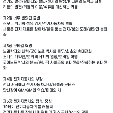
전기의 발견/갈바니와 볼타/전지의 탄생/에디슨의 노력과 좌절
리튬의 발견/리튬의 이용/석유를 대신하는 리튬
제2장 너무 빨랐던 출발
스모그 위기와 석유 위기/전기자동차의 부활
새로운 전지 재료를 찾아서/불을 뿜는 전지/붐의 도래/빨랐던 붐의
끝
제3장 모바일 혁명
노과학자의 내력/굿이노프 박사의 몰두/최초의 휴대전화
소니의 대약진/모리 에너지의 열정/모바일 혁명
굿이노프 박사의 분노/손바닥 사이즈의 휴대전화/진화하는 휴대전
화
제4장 전기자동차의 부활
전자 서적에서 전기자동차까지/테슬라 모터스
만신창이 GM/GM의 역습/미래의 차
제5장 전기자동차의 텅 빈 중심
19세기 전기자동차의 붐과 몰락
전기자동차를 잠에서 깨운 배기 가스 규제/EV1의 말로