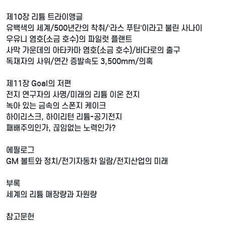
제10장 리튬 트라이앵글
유백색의 세계/500년간의 착취/‘라스 푸틴’이라고 불린 사나이
우유니 염호(소금 호수)의 파일럿 플랜트
사막 가운데의 아타카마 염호(소금 호수)/바다로의 출구
독재자의 사위/연간 증발속도 3,500mm/의혹
제11장 Goal의 저편
전지 연구자의 사명/미래의 리튬 이온 전지
녹아 있는 금속의 스폰지 케이크
하이리스크, 하이리턴 리튬-공기전지
패배주의인가, 끊임없는 노력인가?
에필로그
GM 볼트와 정치/전기자동차 일람/전지산업의 미래
부록
세계의 리튬 매장량과 자원량
참고문헌