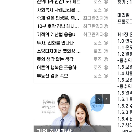
신의나라 인간나라 세트
로즈
정가 : 
사회복지 사례관리론 - 공동체
로즈
머리말
숙제 같은 인생을, 축제 같은 인생으로 또는 각자도생의 세계와 지정학
최고관리자
프롤로그
10분 후딱 김밥 레시피 100 또는 2024 켈리 지텔프 G-POINT 33: 문법편
최고관리자
제1장 
기적의 계산법 응용UP 1학년 세트 또는 유대인의 상술
최고관리자
1.0 
투자, 진화를 만나다
로즈
1.1 온
소잉디자이너 펫의상 강아지 옷 만들기 - 경춘사
로즈
1.2 열
료의 생각 없는 생각
로즈
-동수의
1.3 
어른의 행복은 조용하다 (페이지2북스)
로즈
1.4 
부동산 경매 족보
로즈
1.5 
-동수의
1.6 
1.6.1
1.6.2
1.6.
1.6.
1.7 
도로안전유도원
기업 
－제1