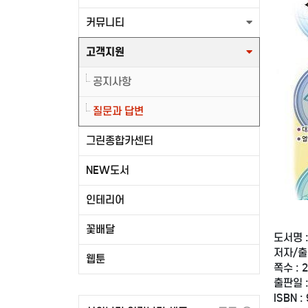
커뮤니티
고객지원
공지사항
질문과 답변
그린종합카센터
NEW도서
인테리어
꽃배달
도서명 
저자/출
웹툰
쪽수 : 
출판일 :
ISBN :