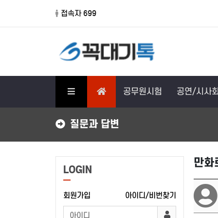
접속자 699
공무원시험
공연/시사
질문과 답변
만화
LOGIN
회원가입
아이디/비번찾기