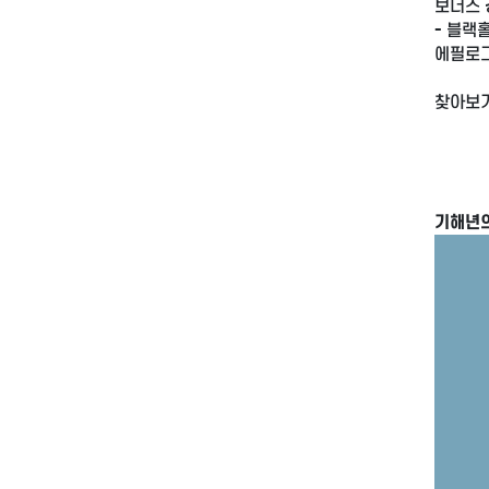
보너스 
- 블랙
에필로그
찾아보
기해년