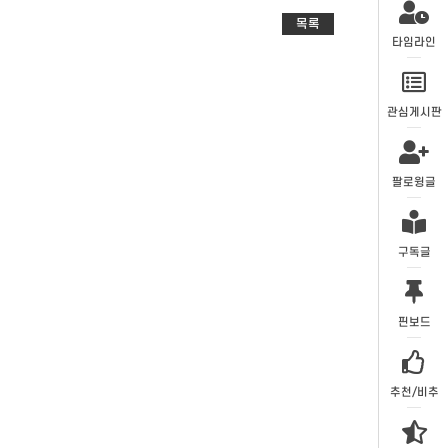
목록
타임라인
관심게시판
팔로윙글
구독글
핀보드
추천/비추