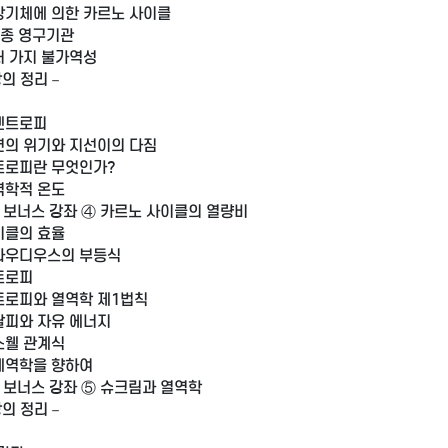
이상기체에 의한 카르노 사이클
제2종 영구기관
여러 가지 불가역성
장의 정리－
엔트로피
진연의 위기와 지선이의 다짐
엔트로피란 무엇인가?
열역학적 온도
 보너스 강좌 ④ 카르노 사이클의 열량비
사이클의 효율
클라우디우스의 부등식
엔트로피
엔트로피와 열역학 제1법칙
엔탈피와 자유 에너지
맥스웰 관계식
통계역학을 향하여
 보너스 강좌 ⑤ 슈크림과 열역학
장의 정리－