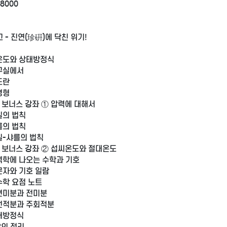
18000
 - 진연(珍硏)에 닥친 위기!
온도와 상태방정식
연구실에서
도란
평형
 보너스 강좌 ① 압력에 대해서
보일의 법칙
샤를의 법칙
보일-샤를의 법칙
 보너스 강좌 ② 섭씨온도와 절대온도
열역학에 나오는 수학과 기호
 문자와 기호 일람
 수학 요점 노트
3 편미분과 전미분
4 선적분과 주회적분
상태방정식
회생파산
도로안전유도원
장의 정리－