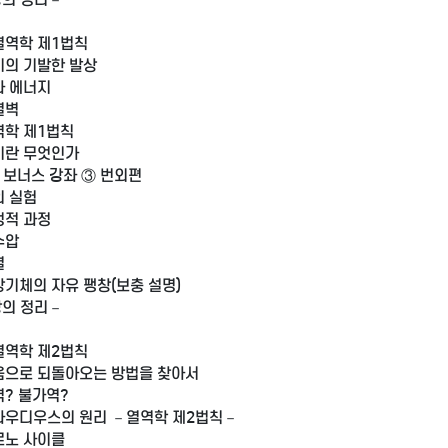
가기
바로가기
열역학 제1법칙
유미의 기발한 발상
일과 에너지
열벽
열역학 제1법칙
열이란 무엇인가
 보너스 강좌 ③ 번외편
의 실험
준정적 과정
수압
열
이상기체의 자유 팽창(보충 설명)
장의 정리－
열역학 제2법칙
처음으로 되돌아오는 방법을 찾아서
역? 불가역?
클라우디우스의 원리 －열역학 제2법칙－
카르노 사이클