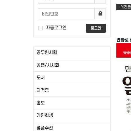
이전글
자동로그인
로그인
만화로 
공무원시험
공연/시사회
도서
자격증
홍보
개인회생
명품수선