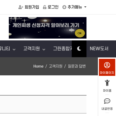
회원가입
로그인
추가메뉴
.
아이에게
뮤니티
고객지원
그린종합카센터
NEW도서
Home
고객지원
질문과 답변
마이페이지
마이홈
내글반응