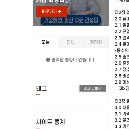
바로가기
바로
제2장 
2.0 
2.1 
2.2 단
2.3 
오늘
전체
경험치
2.4 
-동수의
2.5 줄
출력할 랭킹이 없습니다.
2.6 
2.7 정
2.8 비
2.9 
태그
－제2
태그 더보기
제3장 
3.0 
3.1 가
3.2 
사이트 통계
3.3 