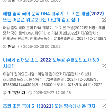
땅끝
2025-02-28 00:26:08
실전 01 진달래꽃 | 김소월 02 나룻배와 행인 | 한용운 03 청포도 |
이육사 04 봄 | 이성부 05 가난한 사랑 노래 | 신경림 06 꽃 | 김춘수
2022
해법 중학 국어 문학 DNA 깨우기. 1: 기본 개념(
)
07 상처가 더 꽃이다 | 유안진 08 (가) 천만리 머나먼 길에 |…
또는 어설픈 위로보다는 나란히 걷고 싶다
해법 중학 국어 문학 DNA 깨우기. 1: 기본 개념(2022)도서명 : 해법
중학 국어 문학 DNA 깨우기. 1: 기본 개념(2022)저자/출판사 :
천재교육 편집부, 천재교육쪽수 : 216쪽출판일 : 2021-12-21ISBN
: 9791125967132정가 : 13000● [이론] 시의 기본 개념 [실전] 01
땅끝
2025-02-28 00:26:08
새로운 길 ┃ 윤동주 02 먼 후일 ┃ 김소월 03 동해 바다-후포에서
┃ 신경림 04 엄마 걱정 ┃ 기형도 05 고향 ┃ 백석 06 귀뚜라미 ┃
2022
이렇게 접어요 또는
모두공 슈퍼모의고사 3.0
나희덕 07 오우가 ┃ 윤선도 08 까마귀 싸우는 골에 ┃ 영천 이씨 …
시즌1
이렇게 접어요도서명 : 이렇게 접어요저자/출판사 : 이보나
흐미엘레프스카, 논장쪽수 : 72쪽출판일 : 2021-12-03ISBN :
9788984144439정가 : 16000이 도서는 목차가 없습니다 2022
모두공 슈퍼모의고사 3.0 시즌1도서명 : 2022 모두공 슈퍼모의고사
최고관리자
2025-02-27 17:09:28
3.0 시즌1저자/출판사 : HMPF컨텐츠팀, 헤르메스쪽수 :
200쪽출판일 : 2021-12-01ISBN : 9791156936855정가 :
2022
초코 초등 국어 5-1(
) 또는 땅속에서 온 편지
15000문제 편 1. 국어 (1-5회) 2. 영어 (1-5회) 3. 한국사 (1-5회)