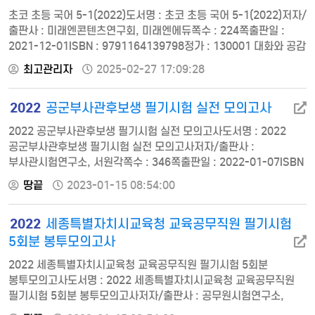
4. 행정법총…
초코 초등 국어 5-1(2022)도서명 : 초코 초등 국어 5-1(2022)저자/
출판사 : 미래엔콘텐츠연구회, 미래엔에듀쪽수 : 224쪽출판일 :
2021-12-01ISBN : 9791164139798정가 : 130001 대화와 공감
2 작품을 감상해요 3 글을 요약해요 4 글쓰기의 과정 5 글쓴이의
최고관리자
2025-02-27 17:09:28
주장 6 토의하여 해결해요 7 기행문을 써요 8 아는 것과 새롭게 안
것 9 여러 가지 방법으로 읽어요 10 주인공이 되어 [바른답알?
2022
공군부사관후보생 필기시험 실전 모의고사
찬풀이] 땅속에서 온 편지도서명 : 땅속에서 온 편지저자/출판사 :
심성훈 외, 보민출판사쪽…
2022 공군부사관후보생 필기시험 실전 모의고사도서명 : 2022
공군부사관후보생 필기시험 실전 모의고사저자/출판사 :
부사관시험연구소, 서원각쪽수 : 346쪽출판일 : 2022-01-07ISBN
: 9791125738169정가 : 18000KIDA 간부선발도구 예시문
땅끝
2023-01-15 08:54:00
간부선발도구 예시문 PART01. 실전 모의고사 1회 실전 모의고사
2회 실전 모의고사 3회 실전 모의고사 4회 실전 모의고사 PART02.
2022
세종특별자치시교육청 교육공무직원 필기시험
정답 및 해설 1회 정답 및 해설 2회 정답 및 해설 3회 정답 및 해설
4회 정답 및 해설 PART03. 상황판단평가…
5회분 봉투모의고사
2022 세종특별자치시교육청 교육공무직원 필기시험 5회분
봉투모의고사도서명 : 2022 세종특별자치시교육청 교육공무직원
필기시험 5회분 봉투모의고사저자/출판사 : 공무원시험연구소,
서원각쪽수 : 100쪽출판일 : 2022-01-07ISBN :