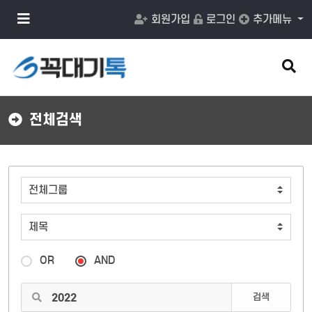
메
회원가입
로그인
추가메뉴
뉴
버
튼
검
색
버
튼
전체검색
OR
AND
검색