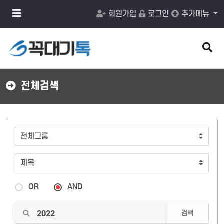
메
회원가입
로그인
추가메뉴
뉴
버
튼
검
색
버
튼
전체검색
OR
AND
검색