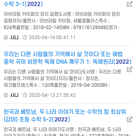
따라가 …
2022
수학 3-1(
)
아브라함 카이퍼의 정치 강령도서명 : 아브라함 카이퍼의 정치
강령저자/출판사 : 아브라함 카이퍼, 새물결플러스쪽수 :
624쪽출판일 : 2018-02-14ISBN : 9791161290492정가 :
26000편집자 서문 10 영역자 서문 16 제1장 우리의 운동 29 제2장
시니
2025-04-14 05:41:11
권위 53 제3장 하나님의 법 73 제4장 정부 95 제5장 세속 국가는
없다 119 제6장 “하나님의 은총으로” 147 제7장 정부 형태 167
우리는 다른 사람들의 기억에서 살 것이다 또는 해법
제8장 헌법 175 제9장 대중적 영향력 191 제10장 예산안 거부 213
제11장 분권 …
2022
중학 국어 비문학 독해 DNA 깨우기 1: 독해원리(
)
우리는 다른 사람들의 기억에서 살 것이다도서명 : 우리는 다른
사람들의 기억에서 살 것이다저자/출판사 : 정지돈,
워크룸프레스쪽수 : 120쪽출판일 : 2019-04-20ISBN :
9791189356187정가 : 12000우리가 생각하는 대로 존
시니
2025-04-13 21:35:42
케이지와의 대화 빛은 어디에서나 온다 사물의 상태 해변을
가로지르며 / 바다를 바라보며 All Good Spies Are My Age
한국과 베트남, 두 나라 이야기 또는 수학의 힘 최상위
해법 중학 국어 비문학 독해 DNA 깨우기 1: 독해원리(2022)
도서명 : 해법 중학 국어 비문학 독해 DNA 깨우기 1: 독해원리
2022
(감마) 초등 수학 5-2(
)
(20…
한국과 베트남, 두 나라 이야기도서명 : 한국과 베트남, 두 나라