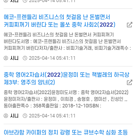
시니
2025-04-14 05:41:11
평면도형의 이동5. 막대그래프6. 규칙찾기 창조성론도서명 :
창조성론저자/출판사 : 염기식, 한국학술정보쪽수 : 510쪽출판일 :
에코-프렌들리 비즈니스의 첫걸음 난 돈벌면서
2017-12-11ISBN : 9788926881804정가 : 35000머리말
Chapter…
2022
커피찌꺼기 버린다 또는 올쏘 중학 사회2(
)
에코-프렌들리 비즈니스의 첫걸음 난 돈벌면서 커피찌꺼기
버린다도서명 : 에코-프렌들리 비즈니스의 첫걸음 난 돈벌면서
커피찌꺼기 버린다저자/출판사 : 비피기술거래, 비피기술거래쪽수 :
88쪽출판일 : 2018-03-01ISBN : 9791161820682정가 : 30000
시니
2025-04-14 05:41:11
원두에서 커피를 내리면, 99.8%는 찌꺼기 형태로 남는다. 제 1장.
땅 부족 우리나라 제 2장. 버려지는 원두 찌꺼기들 제 3장. 원두
2022
중학 영어2자습서(
)윤정미 또는 책벌레의 하극상
찌꺼기는 산업적 기회이다. 1) 최신 기술 소개 2) 산업적 기회 (1)
원두 찌꺼기…
제3부: 영주의 양녀(2)
중학 영어2자습서(2022)윤정미도서명 : 중학 영어2자습서(2022)
윤정미저자/출판사 : 윤정미 , 이희경 , 송형호 , 염미선 , 진성인 ,,
동아출판쪽수 : 358쪽출판일 : 2018-12-10ISBN :
9788900436792정가 : 21000Lesson 1 My Happy Everyday
시니
2025-04-14 05:41:11
Life - SNS를 통해 여러 나라 학생들이 하루 중 가장 좋아하는 시간
알아보기단원 평가 / 서술형 평가 / 수행평가 완전정복Lesson 2
아브라함 카이퍼의 정치 강령 또는 큐브수학 심화 초등
Enjoying Local Culture - 미국의 텍사스 지역 축제의 동영상 중계