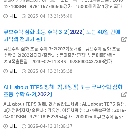
이야기저자/출판사 : 허주병, 책과나무쪽수 : 272쪽출판일 : 2018-
12-10ISBN : 9791157766505정가 : 15000머리말 1장 한국과
베트남의 유사점 1 │ 아시아 대륙의 동쪽 끝에 있는 두 나라 2 │
시니
2025-04-13 21:35:40
프랑스보다 인구가 많은 두 나라 3 │ 대표적인 한자 문명권 4 │ 2천
년 만의 문자 교체 5 │ 종교와 사상 2장 두 나라 그리고 중국 1 │
2022
큐브수학 심화 초등 수학 3-2(
) 또는 40일 만에
고조선과 고대 베트남 2 │ 한국의 삼국과 중국 여러 나라와의 전쟁 3
│ 거…
기억력 천재가 된다
큐브수학 심화 초등 수학 3-2(2022)도서명 : 큐브수학 심화 초등
수학 3-2(2022)저자/출판사 : 동아출판 편집부, 동아출판쪽수 :
224쪽출판일 : 2019-02-11ISBN : 9788900437386정가 :
14000① 곱셈② 나눗셈③ 원④ 분수⑤ 들이와 무게⑥ 자료의 정리
시니
2025-04-13 21:35:38
40일 만에 기억력 천재가 된다도서명 : 40일 만에 기억력 천재가
된다저자/출판사 : 개러스 무어, 미디어숲쪽수 : 208쪽출판일 :
ALL about TEPS 청해. 2(개정판) 또는 큐브수학 심화
2019-03-20ISBN : 9791158740467정가 : 140001일 기억하는
법 배우기 2일…
2022
초등 수학 6-2(
)
ALL about TEPS 청해. 2(개정판)도서명 : ALL about TEPS 청해.
2(개정판)저자/출판사 : 김유영, 이퓨쳐쪽수 : 374쪽출판일 : 2019-
04-01ISBN : 9791189523954정가 : 20000null 큐브수학 심화
초등 수학 6-2(2022)도서명 : 큐브수학 심화 초등 수학 6-2(2022)
시니
2025-04-13 21:35:37
저자/출판사 : 동아출판 편집부, 동아출판쪽수 : 232쪽출판일 :