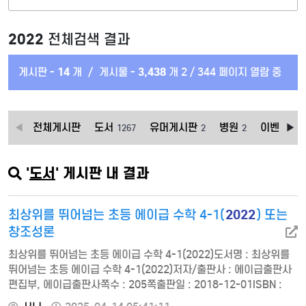
2022
전체검색 결과
게시판 -
14
개
/
게시물 -
3,438
개
2 / 344 페이지 열람 중
전체게시판
도서
유머게시판
병원
이벤트상
1267
2
2
'
도서
' 게시판 내 결과
2022
최상위를 뛰어넘는 초등 에이급 수학 4-1(
) 또는
창조성론
최상위를 뛰어넘는 초등 에이급 수학 4-1(2022)도서명 : 최상위를
뛰어넘는 초등 에이급 수학 4-1(2022)저자/출판사 : 에이급출판사
편집부, 에이급출판사쪽수 : 205쪽출판일 : 2018-12-01ISBN :
9788967700560정가 : 140001. 큰 수2. 각도3. 곱셈과 나눗셈4.