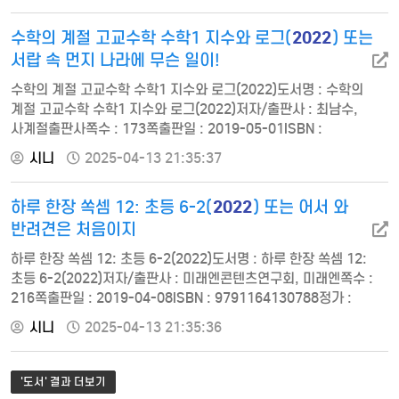
2019-04-15ISBN : 9788900437416정가 : 140001. 분수의
2022
수학의 계절 고교수학 수학1 지수와 로그(
) 또는
나눗셈2. 소수의 나눗셈3. 공간과 입체4. 비…
서랍 속 먼지 나라에 무슨 일이!
수학의 계절 고교수학 수학1 지수와 로그(2022)도서명 : 수학의
계절 고교수학 수학1 지수와 로그(2022)저자/출판사 : 최남수,
사계절출판사쪽수 : 173쪽출판일 : 2019-05-01ISBN :
9791188357215정가 : 12700null 서랍 속 먼지 나라에 무슨
시니
2025-04-13 21:35:37
일이!도서명 : 서랍 속 먼지 나라에 무슨 일이!저자/출판사 : 남동윤,
씨드북쪽수 : 29쪽출판일 : 2019-03-05ISBN :
2022
하루 한장 쏙셈 12: 초등 6-2(
) 또는 어서 와
9791160512595정가 : 14000null
반려견은 처음이지
하루 한장 쏙셈 12: 초등 6-2(2022)도서명 : 하루 한장 쏙셈 12:
초등 6-2(2022)저자/출판사 : 미래엔콘텐츠연구회, 미래엔쪽수 :
216쪽출판일 : 2019-04-08ISBN : 9791164130788정가 :
110001. 분수의 나눗셈- (진분수)÷(진분수)- (자연수) ÷ (분수)-
시니
2025-04-13 21:35:36
(대분수) ÷(대분수)2. 소수의 나눗셈- (소수)÷(소수)- (자연수) ÷
(소수)- 몫을 반올림하여 나타내기3. 비례식과 비례배분- 비의 성질,
비례식의 성질- 비례배분4. 원의 넓이- 지름, 반지름, 원주 구하기-
'도서' 결과 더보기
원의 넓…