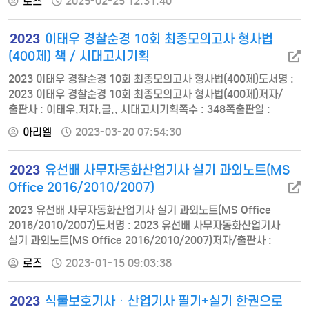
로즈
2025-02-25 12:31:40
중복조합과 이항정리03 확률의 뜻과 성질04 덧셈정리와
조건부확률05 독립과 독립시행의 확률06 확률변수와 확률분포07
2023
이태우 경찰순경 10회 최종모의고사 형사법
이산확률변수의 평균과 표준편차08 이항분포09 정규분포10
표본평균의 분포11 모평균의 추정 선물이 툭!도서명 :…
(400제) 책 / 시대고시기획
2023 이태우 경찰순경 10회 최종모의고사 형사법(400제)도서명 :
2023 이태우 경찰순경 10회 최종모의고사 형사법(400제)저자/
출판사 : 이태우,저자,글,, 시대고시기획쪽수 : 348쪽출판일 :
2022-11-25ISBN : 9791138336871정가 : 20000문제편제1회
아리엘
2023-03-20 07:54:30
최종모의고사제2회 최종모의고사제3회 최종모의고사제4회
최종모의고사제5회 최종모의고사제6회 최종모의고사제7회
2023
유선배 사무자동화산업기사 실기 과외노트(MS
최종모의고사제8회 최종모의고사제9회 최종모의고사제10회
최종모의고사해설편제1회 최종모의고사제2회 최종모의고사제3회
Office 2016/2010/2007)
최종모의고사제4회 최종모의…
2023 유선배 사무자동화산업기사 실기 과외노트(MS Office
2016/2010/2007)도서명 : 2023 유선배 사무자동화산업기사
실기 과외노트(MS Office 2016/2010/2007)저자/출판사 :
고미경,저자,글,, 시대고시기획쪽수 : 660쪽출판일 : 2023-01-
로즈
2023-01-15 09:03:38
05ISBN : 9791138333900정가 : 25000PART 1 엑셀(Excel)
공개문제 파헤치기CHAPTER 01 엑셀 공개문제 1회CHAPTER 02
2023
식물보호기사ㆍ산업기사 필기+실기 한권으로
엑셀 공개문제 2회 CHAPTER 03 엑셀 공개문제 3회 CHAPTER 04