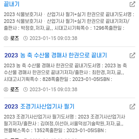
엑셀 공개문제…
끝내기
2023 식물보호기사ㆍ산업기사 필기+실기 한권으로 끝내기도서명 :
2023 식물보호기사ㆍ산업기사 필기+실기 한권으로 끝내기저자/
출판사 : 박정호,저자,글,, 시대고시기획쪽수 : 1296쪽출판일 :
2023-01-05ISBN : 9791138340250정가 : 40000PART 01
로즈
2023-01-15 09:03:38
식물병리학 Chapter 01 식물병리 일반Chapter 02 식물병의
원인Chapter 03 식물병의 발생Chapter 04 식물병의
2023
농 축 수산물 경매사 한권으로 끝내기
진단Chapter 05 식물병의 방제Chapter 06 식물병 각론PART 02
농림해충학 Chapter 01 곤충 일…
2023 농 축 수산물 경매사 한권으로 끝내기도서명 : 2023 농 축
수산물 경매사 한권으로 끝내기저자/출판사 : 최한경,저자,글,,
시대고시기획쪽수 : 828쪽출판일 : 2023-01-05ISBN :
9791138339827정가 : 39000제1과목 농수산물 유통 및
로즈
2023-01-15 09:03:38
가격안정에 관한 법률 및 그 하위법령제1장 총 칙제2장 농수산물의
생산조정 및 출하조절제3장 농수산물도매시장제4장
2023
조경기사산업기사 필기
농수산물공판장 및 민영농수산물 도매시장 등제5장
농산물가격안정기금제6장 농수산물유통기구의 정비 등제7장 보
2023 조경기사산업기사 필기도서명 : 2023 조경기사산업기사
칙제2과목 상품성 평가제1장 농산물 상품성 …
필기저자/출판사 : 김여정,이선아,서울덕성기술학원,저자,글,,
엔플북스쪽수 : 1352쪽출판일 : 2023-01-05ISBN :
9788968133794정가 : 42000제1편 조경사 Part 1 서양의 조경