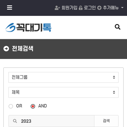
메
회원가입
로그인
추가메뉴
뉴
버
튼
검
색
버
튼
전체검색
OR
AND
검색