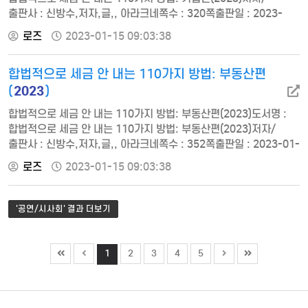
출판사 : 신방수,저자,글,, 아라크네쪽수 : 320쪽출판일 : 2023-
01-05ISBN : 9791157747337정가 : 19000서문 절세 전략 잘
로즈
2023-01-15 09:03:38
세워 부자 되세요!chapter 01 창업할 때 이런 점에
주의하라사업자등록, 혼자서도 할 수 있다│간이과세자로
합법적으로 세금 안 내는 110가지 방법: 부동산편
신청하면 어떤 점이 좋을까?│국세청이 두렵지 않은 세무 기초
세우기│세금 줄이기, 까다롭지 않아요│세금 줄이는 원리를
2023
(
)
배워라chapte…
합법적으로 세금 안 내는 110가지 방법: 부동산편(2023)도서명 :
합법적으로 세금 안 내는 110가지 방법: 부동산편(2023)저자/
출판사 : 신방수,저자,글,, 아라크네쪽수 : 352쪽출판일 : 2023-01-
05ISBN : 9791157747344정가 : 19000서문 절세 전략 잘 세워
로즈
2023-01-15 09:03:38
부자 되세요!chapter 01 부동산 증세의 시대지금까지의 부동산
세금 지식은 버려라│부동산 세금 부과 기준, 이것부터 챙겨 두자│
세금을 잡으려면 세율을 알아야 한다│정부의 세금 정책을 주목하라│
'공연/시사회' 결과 더보기
맞춤별로 처분 전략을 수립하자chapter…
1
2
3
4
5