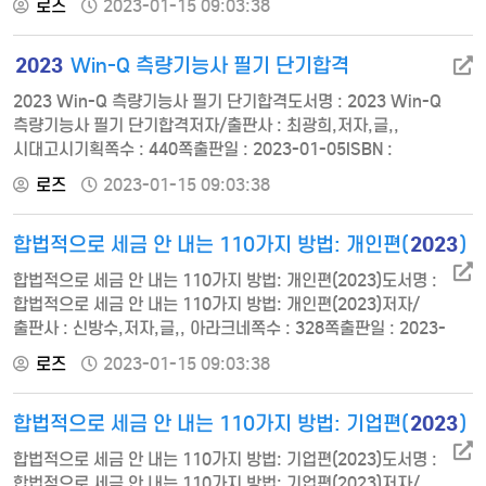
로즈
2023-01-15 09:03:38
1. 고대의 조경 2. 중세의 조경 3. 르네상스의 조경 4. 근대의 조경
(18세기) 5. 근대의 조경(19세기) 6. 현대의 조경 Part 2 동양의
2023
Win-Q 측량기능사 필기 단기합격
조경 1. 중국의 조경 2. 일본의 조경 Part 3 한국의 조경 1. 한국
조경의 특징 2. 고대의 조경 3.…
2023 Win-Q 측량기능사 필기 단기합격도서명 : 2023 Win-Q
측량기능사 필기 단기합격저자/출판사 : 최광희,저자,글,,
시대고시기획쪽수 : 440쪽출판일 : 2023-01-05ISBN :
9791138339872정가 : 24000빨리보는 간단한 키워드PART 01
로즈
2023-01-15 09:03:38
핵심이론+핵심예제CHAPTER 01 측량학CHAPTER 02
응용측량PART 02 과년도+최근 기출복원문제2012년 과년도
2023
합법적으로 세금 안 내는 110가지 방법: 개인편(
)
기출문제2013년 과년도 기출문제2014년 과년도 기출문제2015년
과년도 기출문제2016년 과년도 기출문제2017년 과년도
합법적으로 세금 안 내는 110가지 방법: 개인편(2023)도서명 :
기출복원문제…
합법적으로 세금 안 내는 110가지 방법: 개인편(2023)저자/
출판사 : 신방수,저자,글,, 아라크네쪽수 : 328쪽출판일 : 2023-
01-05ISBN : 9791157747320정가 : 19000서문 절세 전략 잘
로즈
2023-01-15 09:03:38
세워 부자 되세요!chapter 01 세금 원리, 알면 알수록 돈
벌어요절세의 첫걸음, 세테크를 이해하라｜세테크 마인드를
2023
합법적으로 세금 안 내는 110가지 방법: 기업편(
)
키우자｜세금 줄이는 원리를 깨닫자｜세율, 세금 덜 내는 그만의
노하우chapter 02 또 하나의 보너스, 연말정산을 챙겨라연…
합법적으로 세금 안 내는 110가지 방법: 기업편(2023)도서명 :
합법적으로 세금 안 내는 110가지 방법: 기업편(2023)저자/