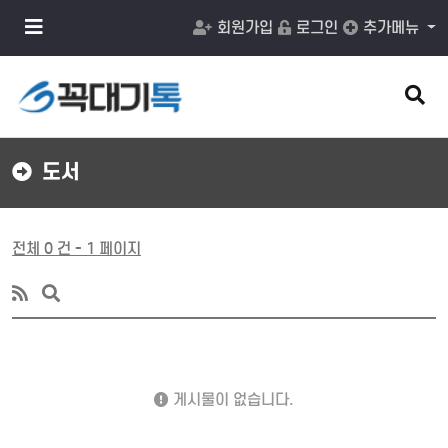
메
회원가입
로그인
추가메뉴
뉴
버
튼
검
색
버
튼
도서
전체 0 건 - 1 페이지
게시물이 없습니다.