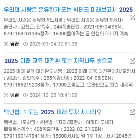
다모쓰, 이지북쪽수 : 360쪽출판일 : 2021-05-27ISBN :
2025
우리의 사랑은 온유한가 또는 빅테크 미래보고서
9788957079010정가 : 22000한국의 독자 여러분께 추천의 글
“세포는 하나의 우주이다” 추천의 글 …
우리의 사랑은 온유한가도서명 : 우리의 사랑은 온유한가저자/
출판사 : 고찬근, 달쪽수 : 244쪽출판일 : 2021-08-04ISBN :
9791158161385정가 : 15000들어가는 글 인생의 에너지 계속
존재하기 NOW HERE 힘내어 살아보기 강직한 사람 되기
땅끝
2025-01-04 07:51:38
겸손하기 다시 겸손하기 한 번 더 겸손하기 고통과 함께하기
고통과 행복의 관계 등불 하나 자유로운 사람 삶에 필요한 힘
2025
미래 교육 대전환 또는 자작나무 숲으로
깨닫기 깨어 있기 우리는 서로를 원합니다 나뭇잎이 미련 없이
떨어지듯 남모르게 최고의 리더 남을 통해 나를 사…
2025 미래 교육 대전환도서명 : 2025 미래 교육 대전환저자/출판사
: 김보배, 길벗쪽수 : 268쪽출판일 : 2022-04-05ISBN :
9791165219208정가 : 17000프롤로그. 온라인으로 열린 세계적
기회의 문 PART 1. 교육 패러다임, 대변혁이 시작되다 Chapter 1.
땅끝
2024-12-25 10:41:09
대학은 더 이상 공부의 종착지가 아니다 01. 대학-취업-성공의 절대
법칙이 깨지다 02. MIT, 하버드, 스탠퍼드에 누구나 들어갈 수 있다
2025
백년법. 1 또는
미래 투자 시나리오
03. 대면 강의가 없는 학교, 미네르바 스쿨 [Q&A] 오프라인 학습
vs.…
백년법. 1도서명 : 백년법. 1저자/출판사 : 야마다 무네키,
애플북스쪽수 : 408쪽출판일 : 2022-02-21ISBN :
9791190147941정가 : 15000저자의 말 1부 1장 | 서기 2048년