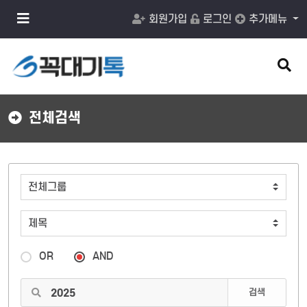
메
회원가입
로그인
추가메뉴
뉴
버
튼
검
색
버
튼
전체검색
OR
AND
검색