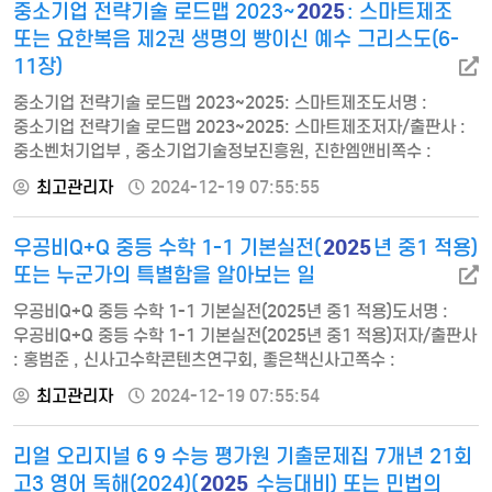
2025
중소기업 전략기술 로드맵 2023~
: 스마트제조
제2장 현실주의 제3장 자유주의 제4장 마르크스주의제5장 탈냉전
국제관계이론 제6장 국제정치경제론제7장 안보이론제3편 강대국
또는 요한복음 제2권 생명의 빵이신 예수 그리스도(6-
…
11장)
중소기업 전략기술 로드맵 2023~2025: 스마트제조도서명 :
중소기업 전략기술 로드맵 2023~2025: 스마트제조저자/출판사 :
중소벤처기업부 , 중소기업기술정보진흥원, 진한엠앤비쪽수 :
452쪽출판일 : 2023-05-02ISBN : 9791129046475정가 :
최고관리자
2024-12-19 07:55:55
45000전략분야- 전략분야 선정배경 - 스마트제조1. 개요 2. 동향
조사 분석 3. 품목로드맵전략품목- 지능형 애플리케이션1. 개요 2.
2025
우공비Q+Q 중등 수학 1-1 기본실전(
년 중1 적용)
동향 조사 분석3. 특허 동향 4. 전략품목 기술로드맵- 스마트제조용
엣지 컴퓨팅1. 개요 2. 동향 조사 분석3. 특허 …
또는 누군가의 특별함을 알아보는 일
우공비Q+Q 중등 수학 1-1 기본실전(2025년 중1 적용)도서명 :
우공비Q+Q 중등 수학 1-1 기본실전(2025년 중1 적용)저자/출판사
: 홍범준 , 신사고수학콘텐츠연구회, 좋은책신사고쪽수 :
288쪽출판일 : 2023-11-06ISBN : 9788928347155정가 :
최고관리자
2024-12-19 07:55:54
18000"Ⅰ. 수와 연산01 소인수분해02 정수와 유리수03 유리수의
계산Ⅱ. 방정식04 문자의 사용과 식05 일차방정식의 풀이06
리얼 오리지널 6 9 수능 평가원 기출문제집 7개년 21회
일차방정식의 활용Ⅲ. 그래프와 비례07 좌표평면과 그래프08
정비례와 반비례" 누군가의 특별함을…
2025
고3 영어 독해(2024)(
수능대비) 또는 민법의