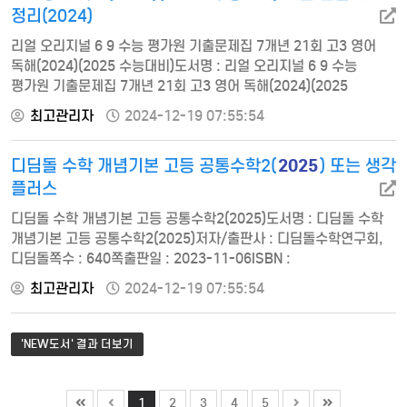
정리(2024)
리얼 오리지널 6 9 수능 평가원 기출문제집 7개년 21회 고3 영어
독해(2024)(2025 수능대비)도서명 : 리얼 오리지널 6 9 수능
평가원 기출문제집 7개년 21회 고3 영어 독해(2024)(2025
수능대비)저자/출판사 : 입시플라이 편집부, 입시플라이쪽수 :
최고관리자
2024-12-19 07:55:54
456쪽출판일 : 2023-11-22ISBN : 9788968983344정가 :
17000Ⅰ. [6월] 모의평가▶ 01회 2024학년도 6월 모의평가-
2025
디딤돌 수학 개념기본 고등 공통수학2(
) 또는 생각
Voca List- 어휘 Review Test▶ 02회 2023학년도 6월 모의평가-
Voca List- 어휘 R…
플러스
디딤돌 수학 개념기본 고등 공통수학2(2025)도서명 : 디딤돌 수학
개념기본 고등 공통수학2(2025)저자/출판사 : 디딤돌수학연구회,
디딤돌쪽수 : 640쪽출판일 : 2023-11-06ISBN :
9788926163870정가 : 21000Ⅰ.도형의 방정식1.평면좌표2.
최고관리자
2024-12-19 07:55:54
직선의 방정식3.원의 방정식4.도형의 이동Ⅱ.집합과 명제5.집합의
뜻과 표현6.집합의 연산7.명제8.명제의 역과 대우Ⅲ.함수9.함수10.
합성함수와 역함수11.유리식과 유리함수12.무리식과 무리함수
'NEW도서' 결과 더보기
생각 플러스도서명 : 생각 플러스저자/출판사 : 김민지,장일상…
1
2
3
4
5