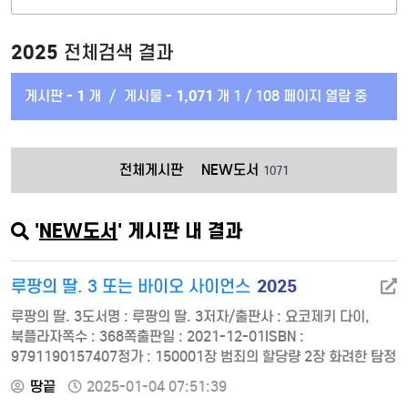
2025
전체검색 결과
게시판 -
1
개
/
게시물 -
1,071
개
1 / 108 페이지 열람 중
전체게시판
NEW도서
1071
'
NEW도서
' 게시판 내 결과
2025
루팡의 딸. 3 또는 바이오 사이언스
루팡의 딸. 3도서명 : 루팡의 딸. 3저자/출판사 : 요코제키 다이,
북플라자쪽수 : 368쪽출판일 : 2021-12-01ISBN :
9791190157407정가 : 150001장 범죄의 할당량 2장 화려한 탐정
녀석 3장 게임 천재 4장 커다란 사랑의 선율 바이오 사이언스
땅끝
2025-01-04 07:51:39
2025도서명 : 바이오 사이언스 2025저자/출판사 : 요시모리