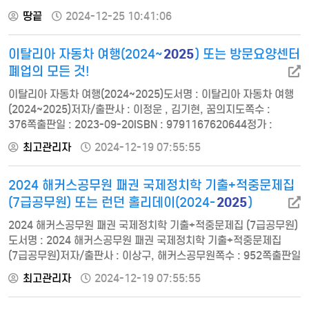
2장 | 갈림길 3장 | 미지의 영역 2부 1장 | 전설 2장 | 아들에게 3장 |
땅끝
2024-12-25 10:41:06
무라사키야마 3부 1장 | 거부자 2025 미래 투자 시나리오도서명 :
2025 미래 투자 시나리오저자/출판사 : 최윤식, 알키쪽수 :
2025
이탈리아 자동차 여행(2024~
) 또는 방문요양센터
336쪽출판일 : 2022-02-10ISBN : 9791165798987정가 :
1700…
폐업의 모든 것!
이탈리아 자동차 여행(2024~2025)도서명 : 이탈리아 자동차 여행
(2024~2025)저자/출판사 : 이정운 , 김기현, 꿈의지도쪽수 :
376쪽출판일 : 2023-09-20ISBN : 9791167620644정가 :
19000프롤로그 이탈리아 자동차 여행 준비편01) 이탈리아 미리
최고관리자
2024-12-19 07:55:55
알기 ① 이탈리아 필수 정보 ② 이탈리아 출입국 정보 ③ 이탈리아
항공 & 열차 정보 ④ 이탈리아 여행 Key Point ▶ 여행 업그레이드
2024 해커스공무원 패권 국제정치학 기출+적중문제집
이탈리아 더 진하게 즐기는 5가지 방법 -이탈리아 음식 맛보기 -
이탈리아 와인 마시기 -이탈리…
2025
(7급공무원) 또는 런던 홀리데이(2024-
)
2024 해커스공무원 패권 국제정치학 기출+적중문제집 (7급공무원)
도서명 : 2024 해커스공무원 패권 국제정치학 기출+적중문제집
(7급공무원)저자/출판사 : 이상구, 해커스공무원쪽수 : 952쪽출판일
: 2023-12-08ISBN : 9791169996891정가 : 470001권제1편
최고관리자
2024-12-19 07:55:55
국제정치학 서설제1장 국제정치학의 의의제2장 국제정치의 행위자
제3장 외교론제4장 국제정치사상제2편 국제정치이론제1장 총론